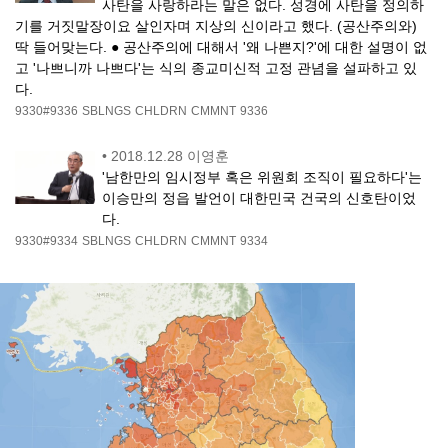
사탄을 사랑하라는 말은 없다. 성경에 사탄을 정의하
기를 거짓말장이요 살인자며 지상의 신이라고 했다. (공산주의와)
딱 들어맞는다. ● 공산주의에 대해서 '왜 나쁜지?'에 대한 설명이 없
고 '나쁘니까 나쁘다'는 식의 종교미신적 고정 관념을 설파하고 있
다.
9330#9336
SBLNGS
CHLDRN
CMMNT
9336
•
2018.12.28 이영훈
'남한만의 임시정부 혹은 위원회 조직이 필요하다'는
이승만의 정읍 발언이 대한민국 건국의 신호탄이었
다.
9330#9334
SBLNGS
CHLDRN
CMMNT
9334