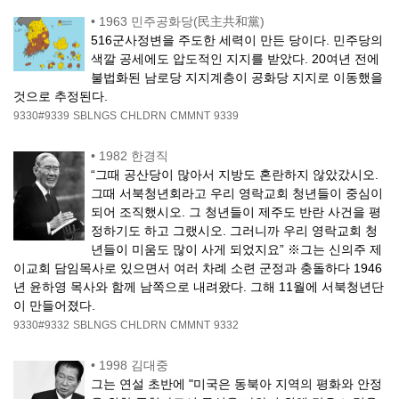
•
1963 민주공화당(民主共和黨)
516군사정변을 주도한 세력이 만든 당이다. 민주당의
색깔 공세에도 압도적인 지지를 받았다. 20여년 전에
불법화된 남로당 지지계층이 공화당 지지로 이동했을
것으로 추정된다.
9330#9339
SBLNGS
CHLDRN
CMMNT
9339
•
1982 한경직
“그때 공산당이 많아서 지방도 혼란하지 않았갔시오.
그때 서북청년회라고 우리 영락교회 청년들이 중심이
되어 조직했시오. 그 청년들이 제주도 반란 사건을 평
정하기도 하고 그랬시오. 그러니까 우리 영락교회 청
년들이 미움도 많이 사게 되었지요” ※그는 신의주 제
이교회 담임목사로 있으면서 여러 차례 소련 군정과 충돌하다 1946
년 윤하영 목사와 함께 남쪽으로 내려왔다. 그해 11월에 서북청년단
이 만들어졌다.
9330#9332
SBLNGS
CHLDRN
CMMNT
9332
•
1998 김대중
그는 연설 초반에 "미국은 동북아 지역의 평화와 안정