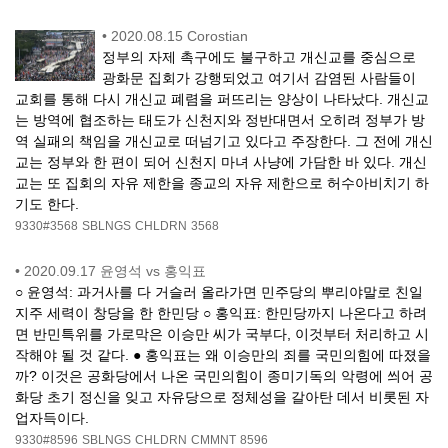
•
2020.08.15 Corostian
정부의 자제 촉구에도 불구하고 개신교를 중심으로
광화문 집회가 강행되었고 여기서 감염된 사람들이
교회를 통해 다시 개신교 폐렴을 퍼뜨리는 양상이 나타났다. 개신교
는 방역에 협조하는 태도가 신천지와 정반대면서 오히려 정부가 방
역 실패의 책임을 개신교로 떠넘기고 있다고 주장한다. 그 전에 개신
교는 정부와 한 편이 되어 신천지 마녀 사냥에 가담한 바 있다. 개신
교는 또 집회의 자유 제한을 종교의 자유 제한으로 허수아비치기 하
기도 한다.
9330#3568
SBLNGS
CHLDRN
3568
•
2020.09.17 윤영석 vs 홍익표
○ 윤영석: 과거사를 다 거슬러 올라가면 민주당의 뿌리야말로 친일
지주 세력이 창당을 한 한민당 ○ 홍익표: 한민당까지 나온다고 하려
면 반민특위를 가로막은 이승만 씨가 국부다, 이것부터 처리하고 시
작해야 될 것 같다. ● 홍익표는 왜 이승만의 죄를 국민의힘에 따졌을
까? 이것은 공화당에서 나온 국민의힘이 종미기독의 악령에 씌어 공
화당 초기 정신을 잊고 자유당으로 정체성을 갈아탄 데서 비롯된 자
업자득이다.
9330#8596
SBLNGS
CHLDRN
CMMNT
8596