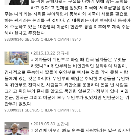
을 위한 균형자로서 구실을 다하기 위해 많은 노력을
하고 있다"고 전제를 깔았다. 미국에 '세력균형을 잡아
주는 나라'라는 지위를 부여하면서 동북아와 미국이 서로를 필요로
하는 관계라는 논리를 편 것이다. 김 대통령은 이런 맥락에서 동북아
에 주둔하고 있는 10만명의 미군이 한반도 통일 이후에도 계속 주둔
해야 한다고 주장했다.
9330#9340
SBLNGS
CHLDRN
CMMNT
9340
•
2015.10.22 정규재
○ 여자들이 위안부로 빠질 때 한국 남자들은 무엇을
하였나? ● 위안부라는 비인간적인 성착취의 책임이,
경제적으로 무능해서 딸들이 위안부로 빠지는 것을 막지 못한 사람
들에게 있는 것은 아니다. 위안부의 책임은 취약한 여성들을 유인하
여 위안부로 전락시킨 사람들과 위안소를 운영하며 돈을 번 사람들
그리고 위안부의 존재를 알고도 묵인한 일본군과 정부에 있다. ● 일
본군, 한국군 그리고 미군에 모두 위안부가 있었지만 인민군에는 위
안부가 없었다.
9330#9331
SBLNGS
CHLDRN
CMMNT
9331
•
2018.05.30 조갑제
○ 성경에 아무리 봐도 원수를 사랑하라는 말은 있지만