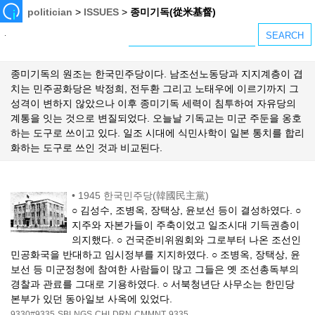
politician
>
ISSUES
>
종미기독(從米基督)
종미기독의 원조는 한국민주당이다. 남조선노동당과 지지계층이 겹
치는 민주공화당은 박정희, 전두환 그리고 노태우에 이르기까지 그
성격이 변하지 않았으나 이후 종미기독 세력이 침투하여 자유당의
계통을 잇는 것으로 변질되었다. 오늘날 기독교는 미군 주둔을 옹호
하는 도구로 쓰이고 있다. 일조 시대에 식민사학이 일본 통치를 합리
화하는 도구로 쓰인 것과 비교된다.
•
1945 한국민주당(韓國民主黨)
○ 김성수, 조병옥, 장택상, 윤보선 등이 결성하였다. ○
지주와 자본가들이 주축이었고 일조시대 기득권층이
의지했다. ○ 건국준비위원회와 그로부터 나온 조선인
민공화국을 반대하고 임시정부를 지지하였다. ○ 조병옥, 장택상, 윤
보선 등 미군정청에 참여한 사람들이 많고 그들은 옛 조선총독부의
경찰과 관료를 그대로 기용하였다. ○ 서북청년단 사무소는 한민당
본부가 있던 동아일보 사옥에 있었다.
9330#9335
SBLNGS
CHLDRN
CMMNT
9335