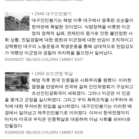
•
1946 대구인민봉기
대구인민봉기는 해방 이후 대구에서 응축된 모순들이
한꺼번에 폭발한 것이었다. 식량정책을 비롯한 미군
정의 정책적 실패, 전재민의 증가로 인한 불안정한 사
회 상황, 친일경찰에 대한 원한과 미군정에 대한 반감이 조직적이고
강력했던 대구의 노동운동과 학생운동을 통해 상대적으로 탄압강도
가 약했던 미군정과 경찰의 저지력을 뚫으면서 일어났다.
9330#9337
SBLNGS
CHLDRN
CMMNT
9337
•
1950 보도연맹 학살
해방 직후 한국 민중들은 사회주의를 원했다. 이러한
염원을 반영하여 전국에 걸쳐 인민위원회가 구성되고
조선인민공화국이 세워졌다. 그러나 미군은 이 인공
을 뭉개고 군정을 실시하였다. 그리고 우익 폭력조직을 사주하여 좌
익에 대한 무자비한 탄압을 실시하였다. 대구인민봉기는 이러한 배
경에서 일어났고 제주인민봉기로 이어졌다. 이어서 한국전쟁까지
터지자 미국과 우익은 민중학살로 대응하며 이남 사회를 피바다로
만들었다.
9330#9338
SBLNGS
CHLDRN
CMMNT
9338