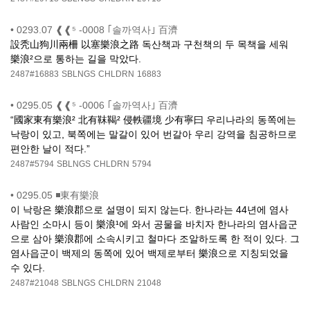
•
0293.07 ❰❰⁵ -0008 ｢솔까역사｣ 百濟
設秃山狗川兩柵 以塞樂浪之路 독산책과 구천책의 두 목책을 세워
樂浪²으로 통하는 길을 막았다.
2487#16883
SBLNGS
CHLDRN
16883
•
0295.05 ❰❰⁵ -0006 ｢솔까역사｣ 百濟
“國家東有樂浪² 北有靺鞨² 侵軼疆境 少有寧曰 우리나라의 동쪽에는
낙랑이 있고, 북쪽에는 말갈이 있어 번갈아 우리 강역을 침공하므로
편안한 날이 적다.”
2487#5794
SBLNGS
CHLDRN
5794
•
0295.05 ◾東有樂浪
이 낙랑은 樂浪郡으로 설명이 되지 않는다. 한나라는 44년에 염사
사람인 소마시 등이 樂浪¹에 와서 공물을 바치자 한나라의 염사읍군
으로 삼아 樂浪郡에 소속시키고 철마다 조알하도록 한 적이 있다. 그
염사읍군이 백제의 동쪽에 있어 백제로부터 樂浪으로 지칭되었을
수 있다.
2487#21048
SBLNGS
CHLDRN
21048