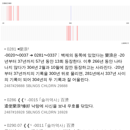
•
0281 ◾樂浪²
-0020〜0037 ➔ 0281〜0337┆백제의 동쪽에 있었다는 樂浪은 -20
년부터 37년까지 57년 동안 13회 등장한다. 이후 266년 동안 나타
나지 않다가 304년 2월과 10월에 잠깐 등장하고는 사라진다. -20년
부터 37년까지의 기록을 300년 뒤로 물리면, 281년에서 337년 사이
의 기록이 되어 304년의 두 기록과 잘 어울린다.
2487#29888
SBLNGS
CHLDRN
29888
•
0286 ❰❰⁵ -0015 ｢솔까역사｣ 百濟
遣使樂浪²修好 낙랑에 사신을 보내 우호를 닦았다.
2487#16928
SBLNGS
CHLDRN
16928
•
0290.07 ❰❰⁵ -0011 ｢솔까역사｣ 百濟