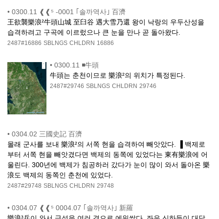
•
0300.11 ❰❰⁵ -0001 ｢솔까역사｣ 百濟
王欲襲樂浪²牛頭山城 至臼谷 遇大雪乃還 왕이 낙랑의 우두산성을
습격하려고 구곡에 이르렀으나 큰 눈을 만나 곧 돌아왔다.
2487#16886
SBLNGS
CHLDRN
16886
•
0300.11 ◾牛頭
牛頭는 춘천이므로 樂浪²의 위치가 특정된다.
2487#29746
SBLNGS
CHLDRN
29746
•
0304.02 三國史記 百濟
몰래 군사를 보내 樂浪²의 서쪽 현을 습격하여 빼앗았다. ▐ 백제로
부터 서쪽 현을 빼앗겼다면 백제의 동쪽에 있었다는 東有樂浪에 어
울린다. 300년에 백제가 침공하러 갔다가 눈이 많이 와서 돌아온 樂
浪도 백제의 동쪽인 춘천에 있었다.
2487#29748
SBLNGS
CHLDRN
29748
•
0304.07 ❰❰⁵ 0004.07 ｢솔까역사｣ 新羅
樂浪³兵이 와서 금성을 여러 겹으로 에워쌌다. 좌우 신하들이 대답