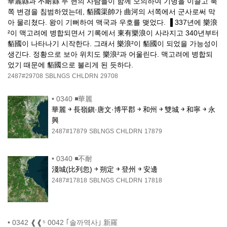
華麗縣과 不耐縣 두 현의 사람들이 함께 모의하여 기병을 이끌고 북
쪽 변경을 침범하였는데, 貊國渠帥가 曲河의 서쪽에서 군사로써 막
아 물리쳤다. 왕이 기뻐하여 맥국과 우호를 맺었다. ▐ 337년에 樂浪
²이 맥고려에 병합되면서 기록에서 東有樂浪이 사라지고 340년부터
貊國이 나타나기 시작한다. 그래서 樂浪²이 貊國이 되었을 가능성이
생긴다. 정황으로 보아 위치도 樂浪²과 어울린다. 맥고려에 병합되
었기 때문에 貊國으로 불리게 된 듯하다.
2487#29708
SBLNGS
CHLDRN
29708
•
0340 ◾華麗
華麗 ￫ 長嶺鎭·唐文·博平郡 ￫ 和州 ￫ 雙城 ￫ 和寧 ￫ 永
興
2487#17879
SBLNGS
CHLDRN
17879
•
0340 ◾不耐
淺城(比列忽) ￫ 朔定 ￫ 登州 ￫ 安邊
2487#17818
SBLNGS
CHLDRN
17818
•
0342 ❰❰⁵ 0042 ｢솔까역사｣ 新羅