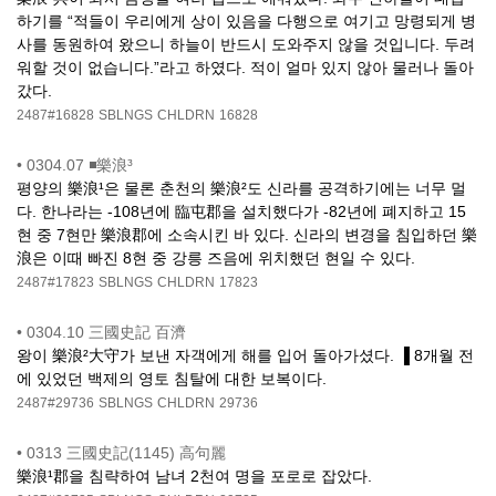
하기를 “적들이 우리에게 상이 있음을 다행으로 여기고 망령되게 병
사를 동원하여 왔으니 하늘이 반드시 도와주지 않을 것입니다. 두려
워할 것이 없습니다.”라고 하였다. 적이 얼마 있지 않아 물러나 돌아
갔다.
2487#16828
SBLNGS
CHLDRN
16828
•
0304.07 ◾樂浪³
평양의 樂浪¹은 물론 춘천의 樂浪²도 신라를 공격하기에는 너무 멀
다. 한나라는 -108년에 臨屯郡을 설치했다가 -82년에 폐지하고 15
현 중 7현만 樂浪郡에 소속시킨 바 있다. 신라의 변경을 침입하던 樂
浪은 이때 빠진 8현 중 강릉 즈음에 위치했던 현일 수 있다.
2487#17823
SBLNGS
CHLDRN
17823
•
0304.10 三國史記 百濟
왕이 樂浪²大守가 보낸 자객에게 해를 입어 돌아가셨다. ▐ 8개월 전
에 있었던 백제의 영토 침탈에 대한 보복이다.
2487#29736
SBLNGS
CHLDRN
29736
•
0313 三國史記(1145) 高句麗
樂浪¹郡을 침략하여 남녀 2천여 명을 포로로 잡았다.