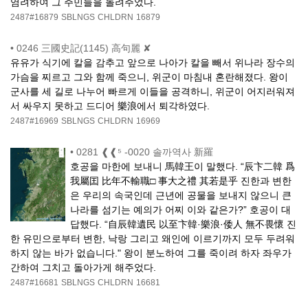
염려하여 그 주민들을 돌려주었다.
2487#16879
SBLNGS
CHLDRN
16879
•
0246 三國史記(1145) 高句麗 ✘
유유가 식기에 칼을 감추고 앞으로 나아가 칼을 빼서 위나라 장수의
가슴을 찌르고 그와 함께 죽으니, 위군이 마침내 혼란해졌다. 왕이
군사를 세 길로 나누어 빠르게 이들을 공격하니, 위군이 어지러워져
서 싸우지 못하고 드디어 樂浪에서 퇴각하였다.
2487#16969
SBLNGS
CHLDRN
16969
•
0281 ❰❰⁵ -0020 솔까역사 新羅
호공을 마한에 보내니 馬韓王이 말했다. “辰卞二韓 爲
我屬囯 比年不輸職□ 事大之禮 其若是乎 진한과 변한
은 우리의 속국인데 근년에 공물을 보내지 않으니 큰
나라를 섬기는 예의가 어찌 이와 같은가?” 호공이 대
답했다. “自辰韓遺民 以至卞韓·樂浪·倭人 無不畏懷 진
한 유민으로부터 변한, 낙랑 그리고 왜인에 이르기까지 모두 두려워
하지 않는 바가 없습니다." 왕이 분노하여 그를 죽이려 하자 좌우가
간하여 그치고 돌아가게 해주었다.
2487#16681
SBLNGS
CHLDRN
16681