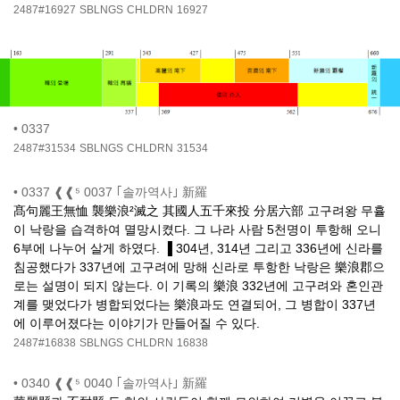
2487#16927
SBLNGS
CHLDRN
16927
•
0337
2487#31534
SBLNGS
CHLDRN
31534
•
0337 ❰❰⁵ 0037 ｢솔까역사｣ 新羅
髙句麗王無恤 襲樂浪²滅之 其國人五千來投 分居六部 고구려왕 무휼
이 낙랑을 습격하여 멸망시켰다. 그 나라 사람 5천명이 투항해 오니
6부에 나누어 살게 하였다. ▐ 304년, 314년 그리고 336년에 신라를
침공했다가 337년에 고구려에 망해 신라로 투항한 낙랑은 樂浪郡으
로는 설명이 되지 않는다. 이 기록의 樂浪 332년에 고구려와 혼인관
계를 맺었다가 병합되었다는 樂浪과도 연결되어, 그 병합이 337년
에 이루어졌다는 이야기가 만들어질 수 있다.
2487#16838
SBLNGS
CHLDRN
16838
•
0340 ❰❰⁵ 0040 ｢솔까역사｣ 新羅