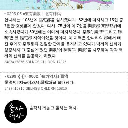
•
0295.05 ◾東有樂浪┆北有靺鞨
한나라는 -108년에 臨屯郡을 설치했다가 -82년에 폐지하고 15현 중
7현만 玄菟郡에 합쳤다. 다시 -75년에 이 7현을 樂浪郡 東部都尉에
소속시켰다가 30년에는 이마저 폐지하였다. 樂浪², 樂浪³ 그리고 靺
鞨²은 옛 臨屯郡 지역이었을 것이다. 이 지역은 한나라의 郡에서 빠
진 후에도 樂浪郡과 긴밀한 관계를 유지하고 있다가 백제와 신라가
성장하자 그 중심에 있던 樂浪²이 靺鞨²과 樂浪³을 사주하여 각각 백
제와 신라를 침공하게 하였다.
2487#17876
SBLNGS
CHLDRN
17876
•
0299 ❰❰⁵ -0002 ｢솔까역사｣ 百濟
樂浪²이 쳐들어와서 慰禮城을 불태웠다.
2487#16816
SBLNGS
CHLDRN
16816
...
솔직히 까놓고 말하는 역사