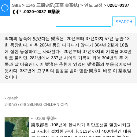
Silla
>
1145 三國史記(王高 金富軾)
>
연도 교정
>
0281~0337
❰❰⁵ -0020~0037 ❷樂浪
백제의 동쪽에 있었다는 樂浪은 -20년부터 37년까지 57년 동안 13
회 등장한다. 이후 266년 동안 나타나지 않다가 304년 2월과 10월
에 잠깐 등장하고는 사라진다. -20년부터 37년까지의 기록을 300년
뒤로 물리면, 281년에서 337년 사이의 기록이 되어 304년의 두 기
록과 잘 어울린다. 이 樂浪은 춘천에 있었던 樂浪郡의 부용국이었던
듯하다. 337년에 고구려의 침공을 받아 망한 樂浪이 바로 이 樂浪일
것이다.
›
graph
2487#37846
SBLNGS
CHLDRN
OPN
•
-0108 樂浪¹
樂浪郡은 -108년에 한나라가 위만조선을 멸망시키고
그 자리에 설치한 군이다. 313년까지 400여년간 대동