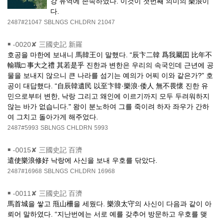
강 유역에 존속하였다. 이것이 첫번째 의미의 樂浪이
다.
2487#21047
SBLNGS
CHLDRN
21047
￭
-0020✘ 三國史記 新羅
호공을 마한에 보내니 馬韓王이 말했다. “辰卞二韓 爲我屬囯 比年不
輸職□ 事大之禮 其若是乎 진한과 변한은 우리의 속국인데 근년에 공
물을 보내지 않으니 큰 나라를 섬기는 예의가 어찌 이와 같은가?” 호
공이 대답했다. “自辰韓遺民 以至卞韓·樂浪·倭人 無不畏懷 진한 유
민으로부터 변한, 낙랑 그리고 왜인에 이르기까지 모두 두려워하지
않는 바가 없습니다." 왕이 분노하여 그를 죽이려 하자 좌우가 간하
여 그치고 돌아가게 해주었다.
2487#5993
SBLNGS
CHLDRN
5993
￭
-0015✘ 三國史記 百濟
遣使樂浪修好 낙랑에 사신을 보내 우호를 닦았다.
2487#16968
SBLNGS
CHLDRN
16968
￭
-0011✘ 三國史記 百濟
馬首城을 쌓고 甁山柵을 세웠다. 樂浪太守의 사신이 다음과 같이 아
뢰어 말하였다. “지난번에는 서로 예를 갖추어 방문하고 우호를 맺