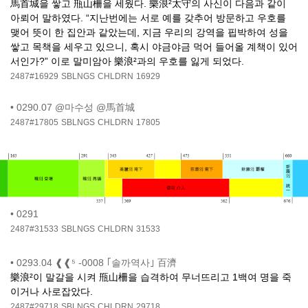
馬首城을 쌓고 甁山柵을 세웠다. 樂浪²太守의 사신이 다음과 같이
아뢰어 말하였다. “지난번에는 서로 예를 갖추어 방문하고 우호를
맺어 뜻이 한 집안과 같았는데, 지금 우리의 강역을 핍박하여 성을
쌓고 목책을 세우고 있으니, 혹시 야금야금 먹어 들어올 계책이 있어
서인가?” 이로 말미암아 樂浪²과의 우호를 잃게 되었다.
2487#16929
SBLNGS
CHLDRN
16929
•
0290.07 @마수성 @馬首城
2487#17805
SBLNGS
CHLDRN
17805
•
0291
2487#31533
SBLNGS
CHLDRN
31533
•
0293.04 ❰❰⁵ -0008 ｢솔까역사｣ 百濟
樂浪²이 말갈을 시켜 甁山柵을 습격하여 무너뜨리고 1백여 명을 죽
이거나 사로잡았다.
2487#29718
SBLNGS
CHLDRN
29718