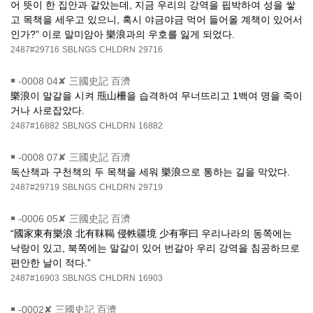
어 뜻이 한 집안과 같았는데, 지금 우리의 강역을 핍박하여 성을 쌓
고 목책을 세우고 있으니, 혹시 야금야금 먹어 들어올 계책이 있어서
인가?” 이로 말미암아 樂浪과의 우호를 잃게 되었다.
2487#29716
SBLNGS
CHLDRN
29716
￭
-0008 04✘ 三國史記 百濟
樂浪이 말갈을 시켜 甁山柵을 습격하여 무너뜨리고 1백여 명을 죽이
거나 사로잡았다.
2487#16882
SBLNGS
CHLDRN
16882
￭
-0008 07✘ 三國史記 百濟
독산책과 구천책의 두 목책을 세워 樂浪으로 통하는 길을 막았다.
2487#29719
SBLNGS
CHLDRN
29719
￭
-0006 05✘ 三國史記 百濟
“國家東有樂浪 北有靺鞨 侵軼疆境 少有寧曰 우리나라의 동쪽에는
낙랑이 있고, 북쪽에는 말갈이 있어 번갈아 우리 강역을 침공하므로
편안한 날이 적다.”
2487#16903
SBLNGS
CHLDRN
16903
￭
-0002✘ 三國史記 百濟