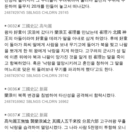
진영에 떨어지니 그 무리들이 두려워하여 물러나 알천의 주위에 주
둔하며 돌무지 20개를 만들어 놓고서 떠나갔다.
2487#29745
SBLNGS
CHLDRN
29745
￭
0032✘ 三國史記 高句麗
왕자 好童이 沃沮에 갔다가 樂浪王 崔理를 만났는데 崔理가 北國 神
王의 아들이라며 好童을 데려가 딸을 아내로 삼게 하였다. 후에 好童
이 돌아가 최씨 딸에게 사람을 보내 무기고에 들어가 북을 찢고 나팔
을 뽀개게 한 뒤 왕에게 낙랑을 치게 하였다. 고구려의 군사가 성 밑
에 이른 뒤에야 북과 나팔이 망가진 것을 알게 된 崔理는 딸을 죽이
고 항복하였다. 혹은 '낙랑을 멸망시키려고 혼인을 청하여 그 딸을
며느리로 맞은 뒤 돌려보내 무기를 파괴하게 했다'고도 한다.
2487#29742
SBLNGS
CHLDRN
29742
￭
0036✘ 三國史記 新羅
樂浪이 북쪽 변경을 침범하여 타산성을 공격해서 함락시켰다.
2487#16962
SBLNGS
CHLDRN
16962
￭
0037✘ 三國史記 新羅
髙句麗王無恤 襲樂浪滅之 其國人五千來投 分居六部 고구려왕 무휼
이 낙랑을 습격하여 멸망시켰다. 그 나라 사람 5천명이 투항해 오니