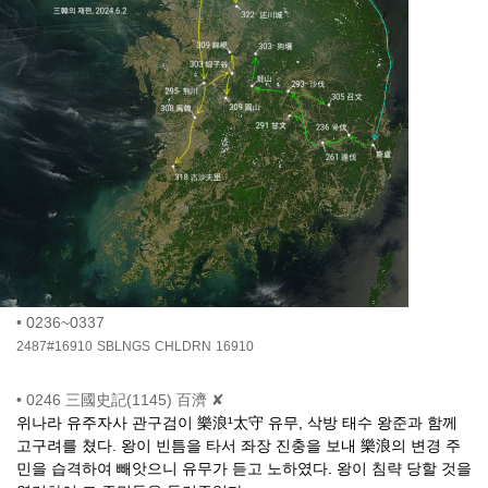
•
0236~0337
2487#16910
SBLNGS
CHLDRN
16910
•
0246 三國史記(1145) 百濟 ✘
위나라 유주자사 관구검이 樂浪¹太守 유무, 삭방 태수 왕준과 함께
고구려를 쳤다. 왕이 빈틈을 타서 좌장 진충을 보내 樂浪의 변경 주
민을 습격하여 빼앗으니 유무가 듣고 노하였다. 왕이 침략 당할 것을