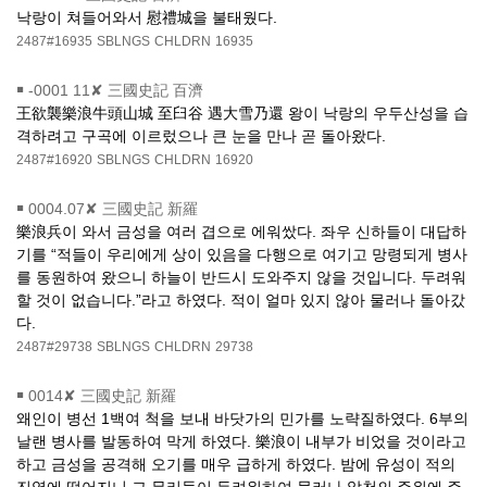
낙랑이 쳐들어와서 慰禮城을 불태웠다.
2487#16935
SBLNGS
CHLDRN
16935
￭
-0001 11✘ 三國史記 百濟
王欲襲樂浪牛頭山城 至臼谷 遇大雪乃還 왕이 낙랑의 우두산성을 습
격하려고 구곡에 이르렀으나 큰 눈을 만나 곧 돌아왔다.
2487#16920
SBLNGS
CHLDRN
16920
￭
0004.07✘ 三國史記 新羅
樂浪兵이 와서 금성을 여러 겹으로 에워쌌다. 좌우 신하들이 대답하
기를 “적들이 우리에게 상이 있음을 다행으로 여기고 망령되게 병사
를 동원하여 왔으니 하늘이 반드시 도와주지 않을 것입니다. 두려워
할 것이 없습니다.”라고 하였다. 적이 얼마 있지 않아 물러나 돌아갔
다.
2487#29738
SBLNGS
CHLDRN
29738
￭
0014✘ 三國史記 新羅
왜인이 병선 1백여 척을 보내 바닷가의 민가를 노략질하였다. 6부의
날랜 병사를 발동하여 막게 하였다. 樂浪이 내부가 비었을 것이라고
하고 금성을 공격해 오기를 매우 급하게 하였다. 밤에 유성이 적의