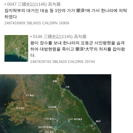
•
0047 三國史記(1145) 高句麗
잠지락부의 대가인 대승 등 1만여 가가 樂浪¹에 가서 한나라에 의탁
하였다.
2487#16909
SBLNGS
CHLDRN
16909
•
0146 三國史記(1145) 高句麗
왕이 장수를 보내 한나라의 요동군 서안평현을 습격
하여 대방현령을 죽이고 樂浪¹大守의 처자를 잡아왔
다.
2487#29744
SBLNGS
CHLDRN
29744