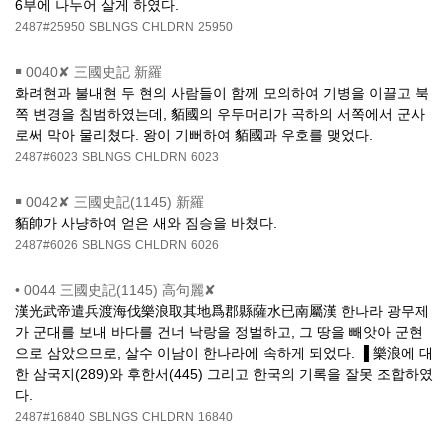
6부에 나누어 살게 하였다.
2487#25950
SBLNGS
CHLDRN
25950
￭
0040✘ 三國史記 新羅
화려현과 불내현 두 현의 사람들이 함께 모의하여 기병을 이끌고 북
쪽 변경을 침범하였는데, 貊國의 우두머리가 곡하의 서쪽에서 군사
로써 막아 물리쳤다. 왕이 기뻐하여 貊國과 우호를 맺었다.
2487#6023
SBLNGS
CHLDRN
6023
￭
0042✘ 三國史記(1145) 新羅
貊帥가 사냥하여 얻은 새와 짐승을 바쳤다.
2487#6026
SBLNGS
CHLDRN
6026
•
0044 三國史記(1145) 高句麗✘
漢光武帝遣兵渡海伐樂浪取其地爲郡縣薩水已南屬漢 한나라 광무제
가 군대를 보내 바다를 건너 낙랑을 정벌하고, 그 땅을 빼앗아 군현
으로 삼았으므로, 살수 이남이 한나라에 속하게 되었다. ▐ 樂浪에 대
한 삼국지(289)와 후한서(445) 그리고 한국의 기록을 잘못 조합하였
다.
2487#16840
SBLNGS
CHLDRN
16840