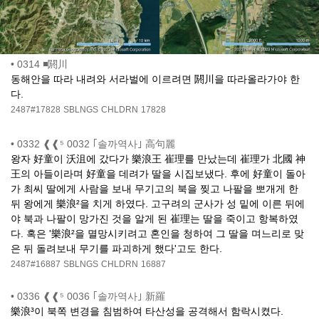
•
0314 ◾閼川
동해안을 따라 내려와 서라벌에 이르려면 閼川을 따라올라가야 한
다.
2487#17828
SBLNGS
CHLDRN
17828
•
0332 ❰❰⁵ 0032 ｢솔까역사｣ 高句麗
왕자 好童이 沃沮에 갔다가 樂浪王 崔理를 만났는데 崔理가 北國 神
王의 아들이라며 好童을 데려가 딸을 시집보냈다. 후에 好童이 돌아
가 최씨 딸에게 사람을 보내 무기고의 북을 찢고 나팔을 뽀개게 한
뒤 왕에게 樂浪²을 치게 하였다. 고구려의 군사가 성 밑에 이른 뒤에
야 북과 나팔이 망가진 것을 알게 된 崔理는 딸을 죽이고 항복하였
다. 혹은 '樂浪²을 멸망시키려고 혼인을 청하여 그 딸을 며느리로 맞
은 뒤 돌려보내 무기를 파괴하게 했다'고도 한다.
2487#16887
SBLNGS
CHLDRN
16887
•
0336 ❰❰⁵ 0036 ｢솔까역사｣ 新羅
樂浪³이 북쪽 변경을 침범하여 타산성을 공격해서 함락시켰다.