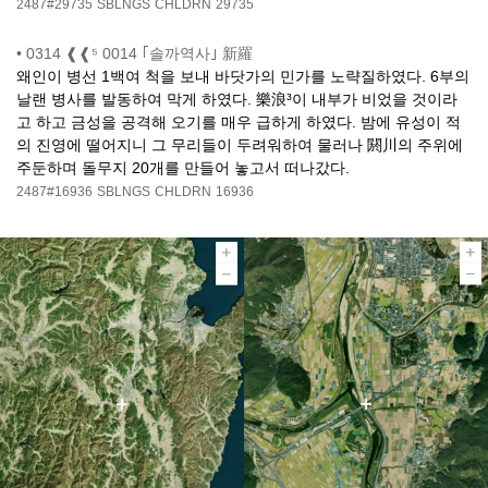
2487#29735
SBLNGS
CHLDRN
29735
•
0314 ❰❰⁵ 0014 ｢솔까역사｣ 新羅
왜인이 병선 1백여 척을 보내 바닷가의 민가를 노략질하였다. 6부의
날랜 병사를 발동하여 막게 하였다. 樂浪³이 내부가 비었을 것이라
고 하고 금성을 공격해 오기를 매우 급하게 하였다. 밤에 유성이 적
의 진영에 떨어지니 그 무리들이 두려워하여 물러나 閼川의 주위에
주둔하며 돌무지 20개를 만들어 놓고서 떠나갔다.
2487#16936
SBLNGS
CHLDRN
16936