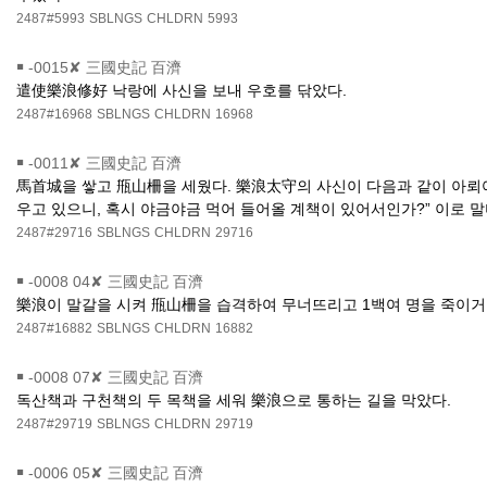
2487#5993
SBLNGS
CHLDRN
5993
￭
-0015✘ 三國史記 百濟
遣使樂浪修好 낙랑에 사신을 보내 우호를 닦았다.
2487#16968
SBLNGS
CHLDRN
16968
￭
-0011✘ 三國史記 百濟
馬首城을 쌓고 甁山柵을 세웠다. 樂浪太守의 사신이 다음과 같이 아뢰어
우고 있으니, 혹시 야금야금 먹어 들어올 계책이 있어서인가?” 이로 
2487#29716
SBLNGS
CHLDRN
29716
￭
-0008 04✘ 三國史記 百濟
樂浪이 말갈을 시켜 甁山柵을 습격하여 무너뜨리고 1백여 명을 죽이거
2487#16882
SBLNGS
CHLDRN
16882
￭
-0008 07✘ 三國史記 百濟
독산책과 구천책의 두 목책을 세워 樂浪으로 통하는 길을 막았다.
2487#29719
SBLNGS
CHLDRN
29719
￭
-0006 05✘ 三國史記 百濟