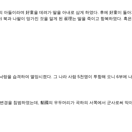
 아들이라며 好童을 데려가 딸을 아내로 삼게 하였다. 후에 好童이 돌아
야 북과 나팔이 망가진 것을 알게 된 崔理는 딸을 죽이고 항복하였다. 혹
을 습격하여 멸망시켰다. 그 나라 사람 5천명이 투항해 오니 6부에 나
 변경을 침범하였는데, 貊國의 우두머리가 곡하의 서쪽에서 군사로써 막아