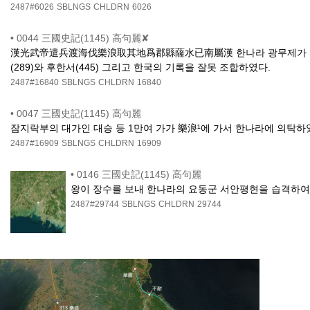
2487#6026
SBLNGS
CHLDRN
6026
•
0044 三國史記(1145) 高句麗✘
漢光武帝遣兵渡海伐樂浪取其地爲郡縣薩水已南屬漢 한나라 광무제가 군대를
(289)와 후한서(445) 그리고 한국의 기록을 잘못 조합하였다.
2487#16840
SBLNGS
CHLDRN
16840
•
0047 三國史記(1145) 高句麗
잠지락부의 대가인 대승 등 1만여 가가 樂浪¹에 가서 한나라에 의탁하
2487#16909
SBLNGS
CHLDRN
16909
•
0146 三國史記(1145) 高句麗
왕이 장수를 보내 한나라의 요동군 서안평현을 습격하여
2487#29744
SBLNGS
CHLDRN
29744