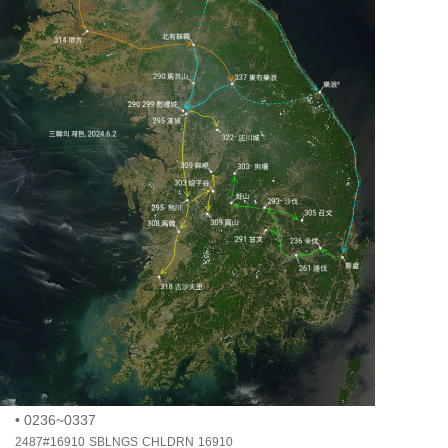
•
0236~0337
2487#16910
SBLNGS
CHLDRN
16910