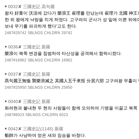
￭
0032✘ 三國史記 高句麗
왕자 好童이 沃沮에 갔다가 樂浪王 崔理를 만났는데 崔理가 北國 神王의
한 뒤 왕에게 낙랑을 치게 하였다. 고구려의 군사가 성 밑에 이른 뒤에
보내 무기를 파괴하게 했다'고도 한다.
2487#29742
SBLNGS
CHLDRN
29742
￭
0036✘ 三國史記 新羅
樂浪이 북쪽 변경을 침범하여 타산성을 공격해서 함락시켰다.
2487#16962
SBLNGS
CHLDRN
16962
￭
0037✘ 三國史記 新羅
髙句麗王無恤 襲樂浪滅之 其國人五千來投 分居六部 고구려왕 무휼이 낙랑
2487#25950
SBLNGS
CHLDRN
25950
￭
0040✘ 三國史記 新羅
화려현과 불내현 두 현의 사람들이 함께 모의하여 기병을 이끌고 북쪽
2487#6023
SBLNGS
CHLDRN
6023
￭
0042✘ 三國史記(1145) 新羅
貊帥가 사냥하여 얻은 새와 짐승을 바쳤다.