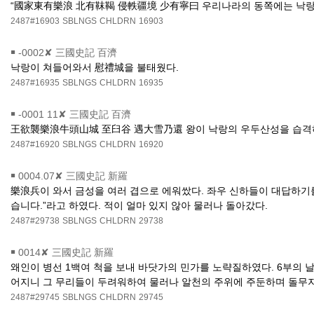
“國家東有樂浪 北有靺鞨 侵軼疆境 少有寧曰 우리나라의 동쪽에는 낙랑이
2487#16903
SBLNGS
CHLDRN
16903
￭
-0002✘ 三國史記 百濟
낙랑이 쳐들어와서 慰禮城을 불태웠다.
2487#16935
SBLNGS
CHLDRN
16935
￭
-0001 11✘ 三國史記 百濟
王欲襲樂浪牛頭山城 至臼谷 遇大雪乃還 왕이 낙랑의 우두산성을 습격하
2487#16920
SBLNGS
CHLDRN
16920
￭
0004.07✘ 三國史記 新羅
樂浪兵이 와서 금성을 여러 겹으로 에워쌌다. 좌우 신하들이 대답하기
습니다.”라고 하였다. 적이 얼마 있지 않아 물러나 돌아갔다.
2487#29738
SBLNGS
CHLDRN
29738
￭
0014✘ 三國史記 新羅
왜인이 병선 1백여 척을 보내 바닷가의 민가를 노략질하였다. 6부의 
어지니 그 무리들이 두려워하여 물러나 알천의 주위에 주둔하며 돌무지
2487#29745
SBLNGS
CHLDRN
29745