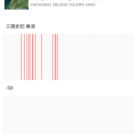
2487#16681
SBLNGS
CHLDRN
16681