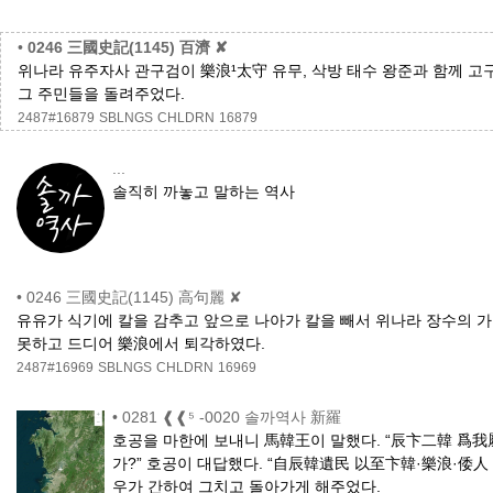
•
0246 三國史記(1145) 百濟 ✘
위나라 유주자사 관구검이 樂浪¹太守 유무, 삭방 태수 왕준과 함께 고
그 주민들을 돌려주었다.
2487#16879
SBLNGS
CHLDRN
16879
...
솔직히 까놓고 말하는 역사
•
0246 三國史記(1145) 高句麗 ✘
유유가 식기에 칼을 감추고 앞으로 나아가 칼을 빼서 위나라 장수의 가
못하고 드디어 樂浪에서 퇴각하였다.
2487#16969
SBLNGS
CHLDRN
16969
•
0281 ❰❰⁵ -0020 솔까역사 新羅
호공을 마한에 보내니 馬韓王이 말했다. “辰卞二韓 爲我
가?” 호공이 대답했다. “自辰韓遺民 以至卞韓·樂浪·倭人
우가 간하여 그치고 돌아가게 해주었다.