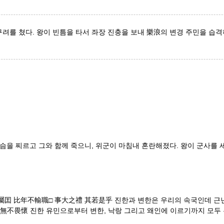
구려를 쳤다. 왕이 빈틈을 타서 좌장 진충을 보내 樂浪의 변경 주민을 습
슴을 찌르고 그와 함께 죽으니, 위군이 마침내 혼란해졌다. 왕이 군사를
屬囯 比年不輸職□ 事大之禮 其若是乎 진한과 변한은 우리의 속국인데 근년
 無不畏懷 진한 유민으로부터 변한, 낙랑 그리고 왜인에 이르기까지 모두 