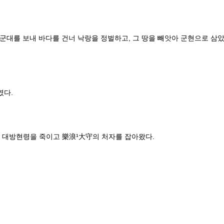
 보내 바다를 건너 낙랑을 정벌하고, 그 땅을 빼앗아 군현으로 삼았으므
였다.
 대방현령을 죽이고 樂浪¹大守의 처자를 잡아왔다.