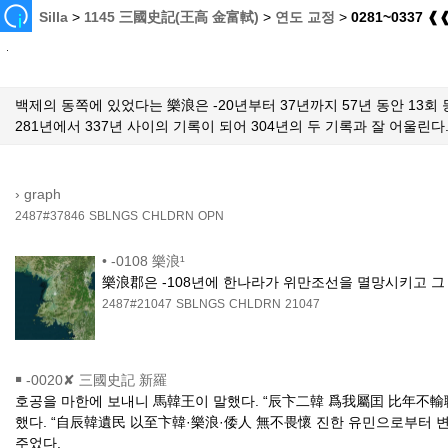
Silla
>
1145 三國史記(王高 金富軾)
>
연도 교정
>
0281~0337 ❰
백제의 동쪽에 있었다는 樂浪은 -20년부터 37년까지 57년 동안 13회 
281년에서 337년 사이의 기록이 되어 304년의 두 기록과 잘 어울린
›
graph
2487#37846
SBLNGS
CHLDRN
OPN
•
-0108 樂浪¹
樂浪郡은 -108년에 한나라가 위만조선을 멸망시키고 그 
2487#21047
SBLNGS
CHLDRN
21047
￭
-0020✘ 三國史記 新羅
호공을 마한에 보내니 馬韓王이 말했다. “辰卞二韓 爲我屬囯 比年不輸職
했다. “自辰韓遺民 以至卞韓·樂浪·倭人 無不畏懷 진한 유민으로부터 변
주었다.