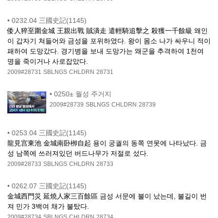
•
0232.04 三國史記(1145)
倭人猝至圍金城 王親出戰 賊潰走 遣輕騎追擊之 殺獲一千餘級 왜인
이 갑자기 쳐들어와 금성을 포위하였다. 왕이 몸소 나가 싸우니 적이
패하여 도망갔다. 경기병을 보내 도망가는 왜군을 추격하여 1천여
명을 죽이거나 사로잡았다.
2009#28731
SBLNGS
CHLDRN
28731
•
0250± 월성 주거지
2009#28739
SBLNGS
CHLDRN
28739
•
0253.04 三國史記(1145)
龍見宫東池 金城南卧栁自起 용이 궁궐의 동쪽 연못에 나타났다. 금
성 남쪽에 쓰러져있던 버드나무가 저절로 섰다.
2009#28733
SBLNGS
CHLDRN
28733
•
0262.07 三國史記(1145)
金城西門災 延燒人家三百餘區 금성 서문에 불이 났는데, 불길이 번
져 민가 3백여 채가 불탔다.
2009#28734
SBLNGS
CHLDRN
28734