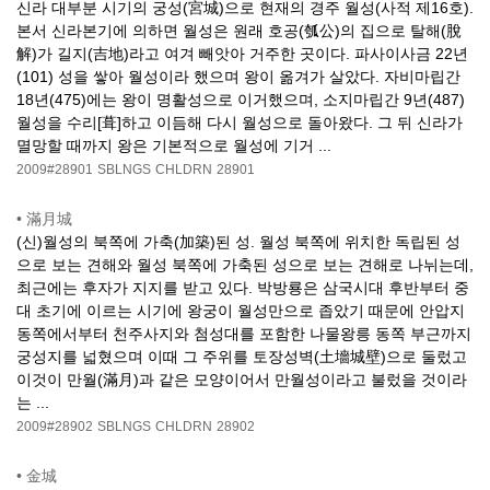
신라 대부분 시기의 궁성(宮城)으로 현재의 경주 월성(사적 제16호).
본서 신라본기에 의하면 월성은 원래 호공(瓠公)의 집으로 탈해(脫
解)가 길지(吉地)라고 여겨 빼앗아 거주한 곳이다. 파사이사금 22년
(101) 성을 쌓아 월성이라 했으며 왕이 옮겨가 살았다. 자비마립간
18년(475)에는 왕이 명활성으로 이거했으며, 소지마립간 9년(487)
월성을 수리[葺]하고 이듬해 다시 월성으로 돌아왔다. 그 뒤 신라가
멸망할 때까지 왕은 기본적으로 월성에 기거 ...
2009#28901
SBLNGS
CHLDRN
28901
•
滿月城
(신)월성의 북쪽에 가축(加築)된 성. 월성 북쪽에 위치한 독립된 성
으로 보는 견해와 월성 북쪽에 가축된 성으로 보는 견해로 나뉘는데,
최근에는 후자가 지지를 받고 있다. 박방룡은 삼국시대 후반부터 중
대 초기에 이르는 시기에 왕궁이 월성만으로 좁았기 때문에 안압지
동쪽에서부터 천주사지와 첨성대를 포함한 나물왕릉 동쪽 부근까지
궁성지를 넓혔으며 이때 그 주위를 토장성벽(土墻城壁)으로 둘렀고
이것이 만월(滿月)과 같은 모양이어서 만월성이라고 불렀을 것이라
는 ...
2009#28902
SBLNGS
CHLDRN
28902
•
金城