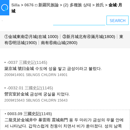
Silla
>
0676 ⏍ 新羅民族論
>
(2) 多種族 상태
>
姓氏
>
金城·月
城
①金城東南②月城(在城 1000)┆③新月城北有④滿月城(1800)┆東
有⑤明活城(1900)┆南有⑥南山城(2800)
•
-0037 三國史記(1145)
築京城 號曰金城 수도에 성을 쌓고 금성이라고 불렀다.
2009#14901
SBLNGS
CHLDRN
14901
•
-0032.01 三國史記(1145)
營宮室於金城 금성에 궁실을 지었다.
2009#15643
SBLNGS
CHLDRN
15643
•
0003.09 三國史記(1145)
二龍見於金城井中 暴雷雨 震城南門 용 두 마리가 금성의 우물 안에
서 나타났다. 갑작스럽게 천둥이 치면서 비가 쏟아졌다. 성의 남쪽