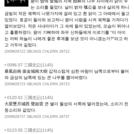
왕이 밤에 金城의 서쪽 始林의 나무 사이에서 닭이 우
는 소리를 들었다. 날이 밝자 瓠公을 보내 살피게 하니
금빛의 작은 궤짝이 나뭇가지에 걸려 있고 흰 닭이 그 아래에서 울고
있었다. 호공이 돌아와 보고하니 왕이 사람을 시켜 궤짝을 가져다가
열어보았다. 작은 사내아이가 그 속에 들어 있었는데, 모습이 뛰어나
고 훌륭하였다. 왕이 기뻐하며 좌우 신하들에게 이르기를 “이 아이
는 어찌 하늘이 나에게 좋은 후계를 보낸 것이 아니겠는가?”라고 하
고 거두어 길렀다.
2009#28722
SBLNGS
CHLDRN
28722
•
0096.07 三國史記(1145)
暴風自南 拔金城南大樹 갑작스럽게 심한 바람이 남쪽으로부터 불어
와 금성의 남쪽에 있는 큰 나무를 뽑아버렸다.
2009#28723
SBLNGS
CHLDRN
28723
•
0120.02 三國史記(1145)
大星墜月城西 聲如雷 큰 별이 월성의 서쪽에 떨어졌는데, 소리가 천
둥소리와 같았다.
2009#28737
SBLNGS
CHLDRN
28737
•
0123.05 三國史記(1145)