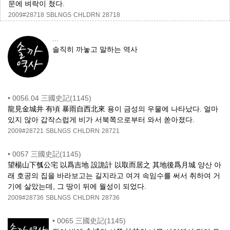
문에 벼락이 쳤다.
2009#28718
SBLNGS
CHLDRN
28718
...
솔직히 까놓고 말하는 역사
•
0056.04 三國史記(1145)
龍見金城井 有頃 暴雨自西北來 용이 금성의 우물에 나타났다. 얼마
있지 않아 갑작스럽게 비가 서북쪽으로부터 와서 쏟아졌다.
2009#28721
SBLNGS
CHLDRN
28721
•
0057 三國史記(1145)
望楊山下瓠公宅 以爲吉地 設詭計 以取而居之 其地後爲月城 양산 아
래 호공의 집을 바라보고는 길지라고 여겨 속임수를 써서 취하여 거
기에 살았는데, 그 땅이 뒤에 월성이 되었다.
2009#28736
SBLNGS
CHLDRN
28736
•
0065 三國史記(1145)