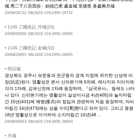
城 周二千八百四歩┆始祖已來 處金城 至後世 多處兩月城
2009#28732
SBLNGS
CHLDRN
28732
•
1145 三國史記 月城(23)
2009#26856
SBLNGS
CHLDRN
26856
•
1145 三國史記 金城(32)
2009#26855
SBLNGS
CHLDRN
26855
•
明活城
경상북도 경주시 보문동과 천군동의 경계 지점에 위치한 산성에 비
정(比定)된다. 명활성은 본서 신라본기에 6차례, 제사지와 지리지에
각각 1차례, 김유신전에 1차례 등장하며, 『삼국유사』 등에도 나타
나 있다. 신라본기에는 명활성이 실성이사금 4년(405)과 눌지마립
간 15년(431)에 왜병(倭兵)의 침입과 관련하여 처음 등장하며, 자비
마립간 16년(473)에는 성을 수리[葺]했다고 되어 있다. 그리고 동왕
18년 명활성으로 이거하여 소지마립간 10년(48 ...
2009#28943
SBLNGS
CHLDRN
28943
•
月城