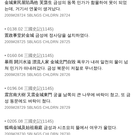
金城東民屋陷爲他 芙蕖生 금성의 동쪽 민가가 함몰하여 못이 되었
는데, 거기서 연꽃이 생겨났다.
2009#28724
SBLNGS
CHLDRN
28724
•
0138.02 三國史記(1145)
置政事堂於金城 금성에 정사당을 설치하였다.
2009#28725
SBLNGS
CHLDRN
28725
•
0160.04 三國史記(1145)
暴雨 閼川水溢 漂流人家 金城北門自毀 폭우가 내려 알천의 물이 넘
쳐 민가가 떠내려갔다. 금성 북문이 저절로 무너졌다.
2009#28726
SBLNGS
CHLDRN
28726
•
0196.04 三國史記(1145)
震宫南大樹 又震金城東門 궁궐 남쪽의 큰 나무에 벼락이 쳤고, 또 금
성 동문에도 벼락이 쳤다.
2009#28729
SBLNGS
CHLDRN
28729
•
0205.08 三國史記(1145)
狐鳴金城及始祖廟庭 금성과 시조묘의 뜰에서 여우가 울었다.
2009#28730
SBLNGS
CHLDRN
28730