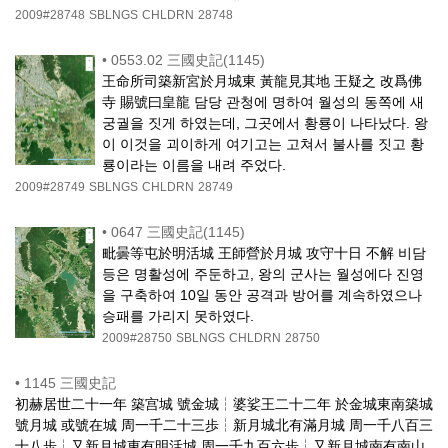
2009#28748
SBLNGS
CHLDRN
28748
•
0553.02 三國史記(1145)
王命所司築新宮於月城東 黃龍見其地 王疑之 改爲佛
寺 賜號曰皇龍 담당 관청에 명하여 월성의 동쪽에 새
궁궐을 짓게 하였는데, 그곳에서 황룡이 나타났다. 왕
이 이것을 괴이하게 여기고는 고쳐서 불사를 짓고 황
룡이라는 이름을 내려 주었다.
2009#28749
SBLNGS
CHLDRN
28749
•
0647 三國史記(1145)
毗曇等屯於明活城 王師營於月城 攻守十日 不解 비담
등은 명활성에 주둔하고, 왕의 군사는 월성에다 진영
을 구축하여 10일 동안 공격과 방어를 계속하였으나
승패를 가리지 못하였다.
2009#28750
SBLNGS
CHLDRN
28750
•
1145 三國史記
初赫居世二十一年 築宫城 號金城┆婆娑王二十二年 於金城東南築城
號月城 或號在城 周一千二十三歩┆新月城北有滿月城 周一千八百三
十八歩┆又新月城東有明活城 周一千九百六歩┆又新月城南有南山