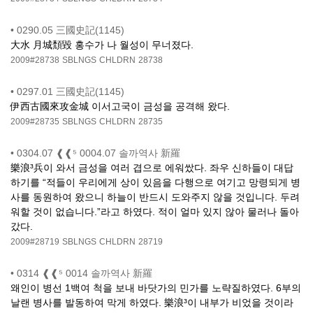
•
0290.05 三國史記(1145)
大水 月城頽毀 홍수가 나 월성이 무너졌다.
2009#28738
SBLNGS
CHLDRN
28738
•
0297.01 三國史記(1145)
伊西古國來攻金城 이서고국이 금성을 공격해 왔다.
2009#28735
SBLNGS
CHLDRN
28735
•
0304.07 ❰❰⁵ 0004.07 솔까역사 新羅
樂浪³兵이 와서 금성을 여러 겹으로 에워쌌다. 좌우 신하들이 대답
하기를 “적들이 우리에게 상이 있음을 다행으로 여기고 망령되게 병
사를 동원하여 왔으니 하늘이 반드시 도와주지 않을 것입니다. 두려
워할 것이 없습니다.”라고 하였다. 적이 얼마 있지 않아 물러나 돌아
갔다.
2009#28719
SBLNGS
CHLDRN
28719
•
0314 ❰❰⁵ 0014 솔까역사 新羅
왜인이 병선 1백여 척을 보내 바닷가의 민가를 노략질하였다. 6부의
날랜 병사를 발동하여 막게 하였다. 樂浪³이 내부가 비었을 것이라