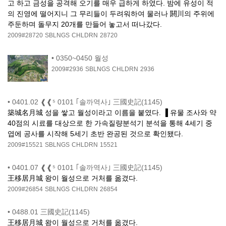
고 하고 금성을 공격해 오기를 매우 급하게 하였다. 밤에 유성이 적
의 진영에 떨어지니 그 무리들이 두려워하여 물러나 閼川의 주위에
주둔하며 돌무지 20개를 만들어 놓고서 떠나갔다.
2009#28720
SBLNGS
CHLDRN
28720
•
0350~0450 월성
2009#2936
SBLNGS
CHLDRN
2936
•
0401.02 ❰❰⁵ 0101 ｢솔까역사｣ 三國史記(1145)
築城名月城 성을 쌓고 월성이라고 이름을 붙였다. ▐ 유물 조사와 약
40점의 시료를 대상으로 한 가속질량분석기 분석을 통해 4세기 중
엽에 공사를 시작해 5세기 초반 완공된 것으로 확인됐다.
2009#15521
SBLNGS
CHLDRN
15521
•
0401.07 ❰❰⁵ 0101 ｢솔까역사｣ 三國史記(1145)
王移居月城 왕이 월성으로 거처를 옮겼다.
2009#26854
SBLNGS
CHLDRN
26854
•
0488.01 三國史記(1145)
王移居月城 왕이 월성으로 거처를 옮겼다.