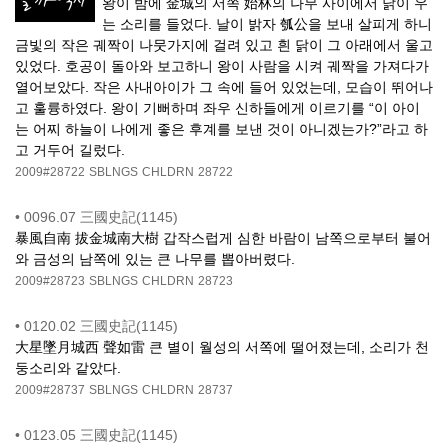
왕이 밤에 金城의 서쪽 始林의 나무 사이에서 닭이 우
는 소리를 들었다. 날이 밝자 瓠公을 보내 살피게 하니
금빛의 작은 궤짝이 나뭇가지에 걸려 있고 흰 닭이 그 아래에서 울고
있었다. 호공이 돌아와 보고하니 왕이 사람을 시켜 궤짝을 가져다가
열어보았다. 작은 사내아이가 그 속에 들어 있었는데, 모습이 뛰어나
고 훌륭하였다. 왕이 기뻐하며 좌우 신하들에게 이르기를 “이 아이
는 어찌 하늘이 나에게 좋은 후계를 보낸 것이 아니겠는가?”라고 하
고 거두어 길렀다.
2009#28722
SBLNGS
CHLDRN
28722
•
0096.07 三國史記(1145)
暴風自南 拔金城南大樹 갑작스럽게 심한 바람이 남쪽으로부터 불어
와 금성의 남쪽에 있는 큰 나무를 뽑아버렸다.
2009#28723
SBLNGS
CHLDRN
28723
•
0120.02 三國史記(1145)
大星墜月城西 聲如雷 큰 별이 월성의 서쪽에 떨어졌는데, 소리가 천
둥소리와 같았다.
2009#28737
SBLNGS
CHLDRN
28737
•
0123.05 三國史記(1145)