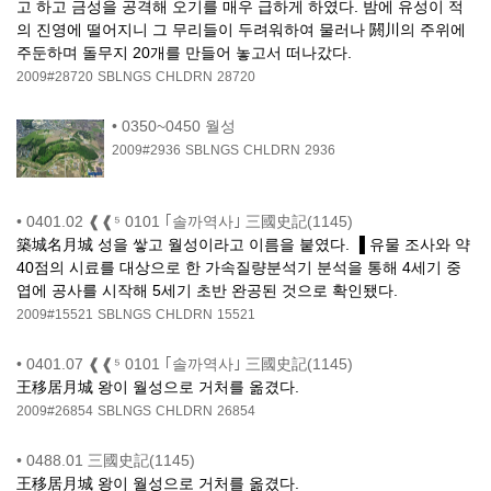
고 하고 금성을 공격해 오기를 매우 급하게 하였다. 밤에 유성이 적
의 진영에 떨어지니 그 무리들이 두려워하여 물러나 閼川의 주위에
주둔하며 돌무지 20개를 만들어 놓고서 떠나갔다.
2009#28720
SBLNGS
CHLDRN
28720
•
0350~0450 월성
2009#2936
SBLNGS
CHLDRN
2936
•
0401.02 ❰❰⁵ 0101 ｢솔까역사｣ 三國史記(1145)
築城名月城 성을 쌓고 월성이라고 이름을 붙였다. ▐ 유물 조사와 약
40점의 시료를 대상으로 한 가속질량분석기 분석을 통해 4세기 중
엽에 공사를 시작해 5세기 초반 완공된 것으로 확인됐다.
2009#15521
SBLNGS
CHLDRN
15521
•
0401.07 ❰❰⁵ 0101 ｢솔까역사｣ 三國史記(1145)
王移居月城 왕이 월성으로 거처를 옮겼다.
2009#26854
SBLNGS
CHLDRN
26854
•
0488.01 三國史記(1145)
王移居月城 왕이 월성으로 거처를 옮겼다.