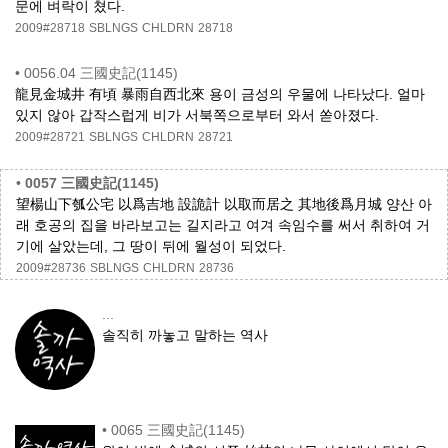
문에 벼락이 쳤다.
2009#28718
SBLNGS
CHLDRN
28718
•
0056.04 三國史記(1145)
龍見金城井 有頃 暴雨自西北來 용이 금성의 우물에 나타났다. 얼마
있지 않아 갑작스럽게 비가 서북쪽으로부터 와서 쏟아졌다.
2009#28721
SBLNGS
CHLDRN
28721
•
0057 三國史記(1145)
望楊山下瓠公宅 以爲吉地 設詭計 以取而居之 其地後爲月城 양산 아
래 호공의 집을 바라보고는 길지라고 여겨 속임수를 써서 취하여 거
기에 살았는데, 그 땅이 뒤에 월성이 되었다.
2009#28736
SBLNGS
CHLDRN
28736
...
솔직히 까놓고 말하는 역사
•
0065 三國史記(1145)