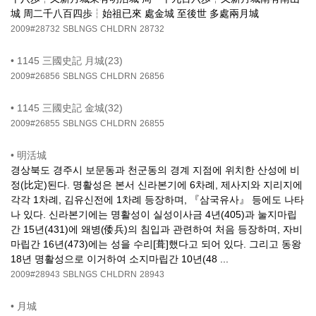
城 周二千八百四歩┆始祖已來 處金城 至後世 多處兩月城
2009#28732
SBLNGS
CHLDRN
28732
•
1145 三國史記 月城(23)
2009#26856
SBLNGS
CHLDRN
26856
•
1145 三國史記 金城(32)
2009#26855
SBLNGS
CHLDRN
26855
•
明活城
경상북도 경주시 보문동과 천군동의 경계 지점에 위치한 산성에 비
정(比定)된다. 명활성은 본서 신라본기에 6차례, 제사지와 지리지에
각각 1차례, 김유신전에 1차례 등장하며, 『삼국유사』 등에도 나타
나 있다. 신라본기에는 명활성이 실성이사금 4년(405)과 눌지마립
간 15년(431)에 왜병(倭兵)의 침입과 관련하여 처음 등장하며, 자비
마립간 16년(473)에는 성을 수리[葺]했다고 되어 있다. 그리고 동왕
18년 명활성으로 이거하여 소지마립간 10년(48 ...
2009#28943
SBLNGS
CHLDRN
28943
•
月城