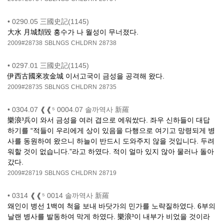
•
0290.05 三國史記(1145)
大水 月城頽毀 홍수가 나 월성이 무너졌다.
2009#28738
SBLNGS
CHLDRN
28738
•
0297.01 三國史記(1145)
伊西古國來攻金城 이서고국이 금성을 공격해 왔다.
2009#28735
SBLNGS
CHLDRN
28735
•
0304.07 ❰❰⁵ 0004.07 솔까역사 新羅
樂浪³兵이 와서 금성을 여러 겹으로 에워쌌다. 좌우 신하들이 대답
하기를 “적들이 우리에게 상이 있음을 다행으로 여기고 망령되게 병
사를 동원하여 왔으니 하늘이 반드시 도와주지 않을 것입니다. 두려
워할 것이 없습니다.”라고 하였다. 적이 얼마 있지 않아 물러나 돌아
갔다.
2009#28719
SBLNGS
CHLDRN
28719
•
0314 ❰❰⁵ 0014 솔까역사 新羅
왜인이 병선 1백여 척을 보내 바닷가의 민가를 노략질하였다. 6부의
날랜 병사를 발동하여 막게 하였다. 樂浪³이 내부가 비었을 것이라