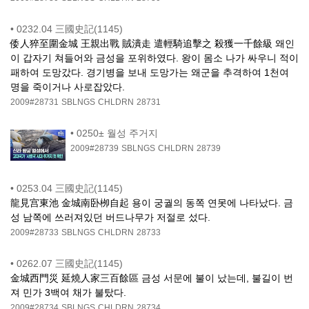
•
0232.04 三國史記(1145)
倭人猝至圍金城 王親出戰 賊潰走 遣輕騎追擊之 殺獲一千餘級 왜인
이 갑자기 쳐들어와 금성을 포위하였다. 왕이 몸소 나가 싸우니 적이
패하여 도망갔다. 경기병을 보내 도망가는 왜군을 추격하여 1천여
명을 죽이거나 사로잡았다.
2009#28731
SBLNGS
CHLDRN
28731
•
0250± 월성 주거지
2009#28739
SBLNGS
CHLDRN
28739
•
0253.04 三國史記(1145)
龍見宫東池 金城南卧栁自起 용이 궁궐의 동쪽 연못에 나타났다. 금
성 남쪽에 쓰러져있던 버드나무가 저절로 섰다.
2009#28733
SBLNGS
CHLDRN
28733
•
0262.07 三國史記(1145)
金城西門災 延燒人家三百餘區 금성 서문에 불이 났는데, 불길이 번
져 민가 3백여 채가 불탔다.
2009#28734
SBLNGS
CHLDRN
28734