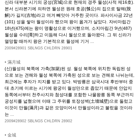
신라 대부분 시기의 궁성(宮城)으로 현재의 경주 월성(사적 제16호).
본서 신라본기에 의하면 월성은 원래 호공(瓠公)의 집으로 탈해(脫
解)가 길지(吉地)라고 여겨 빼앗아 거주한 곳이다. 파사이사금 22년
(101) 성을 쌓아 월성이라 했으며 왕이 옮겨가 살았다. 자비마립간
18년(475)에는 왕이 명활성으로 이거했으며, 소지마립간 9년(487)
월성을 수리[葺]하고 이듬해 다시 월성으로 돌아왔다. 그 뒤 신라가
멸망할 때까지 왕은 기본적으로 월성에 기거 ...
2009#28901
SBLNGS
CHLDRN
28901
•
滿月城
(신)월성의 북쪽에 가축(加築)된 성. 월성 북쪽에 위치한 독립된 성
으로 보는 견해와 월성 북쪽에 가축된 성으로 보는 견해로 나뉘는데,
최근에는 후자가 지지를 받고 있다. 박방룡은 삼국시대 후반부터 중
대 초기에 이르는 시기에 왕궁이 월성만으로 좁았기 때문에 안압지
동쪽에서부터 천주사지와 첨성대를 포함한 나물왕릉 동쪽 부근까지
궁성지를 넓혔으며 이때 그 주위를 토장성벽(土墻城壁)으로 둘렀고
이것이 만월(滿月)과 같은 모양이어서 만월성이라고 불렀을 것이라
는 ...
2009#28902
SBLNGS
CHLDRN
28902
•
金城