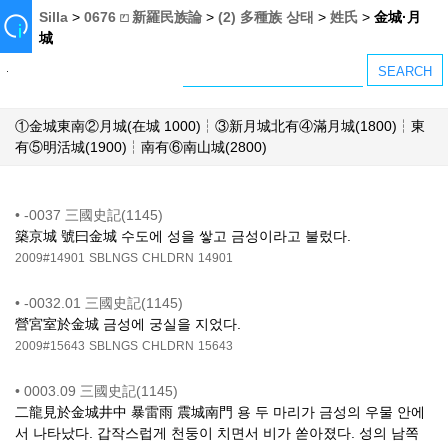
Silla
>
0676 ⏍ 新羅民族論
>
(2) 多種族 상태
>
姓氏
>
金城·月
城
①金城東南②月城(在城 1000)┆③新月城北有④滿月城(1800)┆東
有⑤明活城(1900)┆南有⑥南山城(2800)
•
-0037 三國史記(1145)
築京城 號曰金城 수도에 성을 쌓고 금성이라고 불렀다.
2009#14901
SBLNGS
CHLDRN
14901
•
-0032.01 三國史記(1145)
營宮室於金城 금성에 궁실을 지었다.
2009#15643
SBLNGS
CHLDRN
15643
•
0003.09 三國史記(1145)
二龍見於金城井中 暴雷雨 震城南門 용 두 마리가 금성의 우물 안에
서 나타났다. 갑작스럽게 천둥이 치면서 비가 쏟아졌다. 성의 남쪽