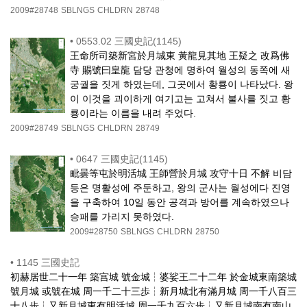
2009#28748
SBLNGS
CHLDRN
28748
•
0553.02 三國史記(1145)
王命所司築新宮於月城東 黃龍見其地 王疑之 改爲佛
寺 賜號曰皇龍 담당 관청에 명하여 월성의 동쪽에 새
궁궐을 짓게 하였는데, 그곳에서 황룡이 나타났다. 왕
이 이것을 괴이하게 여기고는 고쳐서 불사를 짓고 황
룡이라는 이름을 내려 주었다.
2009#28749
SBLNGS
CHLDRN
28749
•
0647 三國史記(1145)
毗曇等屯於明活城 王師營於月城 攻守十日 不解 비담
등은 명활성에 주둔하고, 왕의 군사는 월성에다 진영
을 구축하여 10일 동안 공격과 방어를 계속하였으나
승패를 가리지 못하였다.
2009#28750
SBLNGS
CHLDRN
28750
•
1145 三國史記
初赫居世二十一年 築宫城 號金城┆婆娑王二十二年 於金城東南築城
號月城 或號在城 周一千二十三歩┆新月城北有滿月城 周一千八百三
十八歩┆又新月城東有明活城 周一千九百六歩┆又新月城南有南山