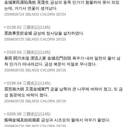
金城東民屋陷爲他 芙蕖生 금성의 동쪽 민가가 함몰하여 못이 되었
는데, 거기서 연꽃이 생겨났다.
2009#28724
SBLNGS
CHLDRN
28724
•
0138.02 三國史記(1145)
置政事堂於金城 금성에 정사당을 설치하였다.
2009#28725
SBLNGS
CHLDRN
28725
•
0160.04 三國史記(1145)
暴雨 閼川水溢 漂流人家 金城北門自毀 폭우가 내려 알천의 물이 넘
쳐 민가가 떠내려갔다. 금성 북문이 저절로 무너졌다.
2009#28726
SBLNGS
CHLDRN
28726
•
0196.04 三國史記(1145)
震宫南大樹 又震金城東門 궁궐 남쪽의 큰 나무에 벼락이 쳤고, 또 금
성 동문에도 벼락이 쳤다.
2009#28729
SBLNGS
CHLDRN
28729
•
0205.08 三國史記(1145)
狐鳴金城及始祖廟庭 금성과 시조묘의 뜰에서 여우가 울었다.
2009#28730
SBLNGS
CHLDRN
28730