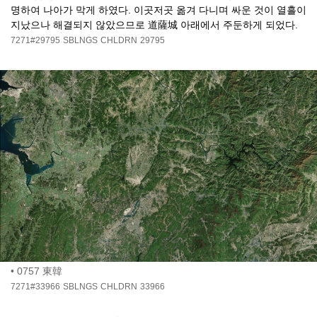
명하여 나아가 막게 하였다. 이곳저곳 옮겨 다니며 싸운 것이 열흘이
지났으나 해결되지 않았으므로 道薩城 아래에서 주둔하게 되었다.
7271#29795
SBLNGS
CHLDRN
29795
•
0757 東韓
7271#33966
SBLNGS
CHLDRN
33966