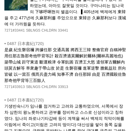
하였는데, 아마도 잘못일 것이다. 구마나리는 임나국
의 下哆呼唎현의 별읍이다. ▐ 405년에 백제에게 東韓
을 주고 477년에 久麻那利를 주었으므로 東韓은 久麻那利보다 漢城
에 더 가까웠을 듯하다.
7271#33441
SBLNGS
CHLDRN
33441
•
0487 日本書紀(720)
是歲 紀生磐宿禰 跨據任那 交通高麗 將西王三韓 整脩官府 自稱神聖
用任那左魯那奇他甲背等計 殺百濟適莫爾解於爾林(爾林高麗地也)
築帶山城 距守東道 斷運粮津 令軍飢困 百濟王大怒 遣領軍古爾解內
頭莫古解等 率衆趣于帶山攻 於是 生磐宿禰 進軍逆擊 膽氣益壯 所向
皆破 以一當百 俄而兵盡力竭 知事不濟 自任那歸 由是 百濟國殺佐魯
那奇他甲背等三百餘人
7271#33913
SBLNGS
CHLDRN
33913
•
0487 日本書紀(720)
기생반숙니가 임나를 점거하고 고려와 교통하였으며, 서쪽에서 장
차 삼한의 왕노릇하려고 관부를 정비하고 스스로 신성이라고 칭하
였다. 임나의 좌로나기타갑배 등이 계책을 써서 백제의 적막이해를
이림에서 죽이고(이림은 고려의 땅이다) 대산성을 쌓아 동쪽 길을
막고 지켰으며, 군량을 운반하는 나루를 끊어 군대를 굶주려 고생하