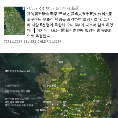
•
0337 ❰❰ 0037 솔까역사 新羅
髙句麗王無恤 襲樂浪²滅之 其國人五千來投 分居六部
고구려왕 무휼이 낙랑을 습격하여 멸망시켰다. 그 나
라 사람 5천명이 투항해 오니 6부에 나누어 살게 하였
다. ▐ 여기에 나오는 樂浪은 춘천에 있었던 東有樂浪
으로 추정된다.
7271#13587
SBLNGS
CHLDRN
13587