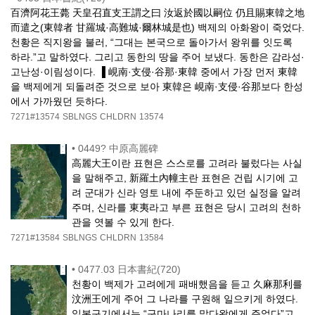
百濟阿花王薨 天皇召直支王謂之曰 汝返於國以嗣位 仍且賜東韓之地
而遣之(東韓者 甘羅城·高難城·爾林城是也) 백제의 아화왕이 죽었다.
천황은 직지왕을 불러, “그대는 본국으로 돌아가서 왕위를 잇도록
하라.”고 말하였다. 그리고 동한의 땅을 주어 보냈다. 동한은 감라성·
고난성·이림성이다. ▐ 峴南·支侵·谷那·東韓 중에서 가장 먼저 東韓
을 백제에게 되돌려준 것으로 보아 東韓은 峴南·支侵·谷那보다 한성
에서 가까웠던 듯하다.
7271#13574
SBLNGS
CHLDRN
13574
•
0449? 中原高麗碑
高麗大王이란 표현은 스스로를 고려라 불렀다는 사실
을 말해주고, 新羅土內幢主란 표현은 건립 시기에 고
려 군대가 신라 영토 내에 주둔하고 있던 실정을 알려
주며, 신라를 東夷라고 부른 표현은 당시 고려의 천하
관을 엿볼 수 있게 한다.
7271#13584
SBLNGS
CHLDRN
13584
•
0477.03 日本書紀(720)
천황이 백제가 고려에게 패배했음을 듣고 久麻那利를
汶洲王에게 주어 그 나라를 구원해 일으키게 하였다.
일본구기에서는 “구마나리를 말다왕에게 주었다”고