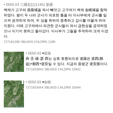
•
0550.03 三國史記(1145) 新羅
백제가 고구려 道薩城을 쳐서 빼앗고 고구려가 백제 金峴城을 함락
하였다. 왕이 두 나라 군사가 피로한 틈을 타 이사부에게 군사를 일
으켜 공격하게 하여, 두 성을 취하여 증축하고 갑사를 머물게 하여
지켰다. 이때 고구려에서 파견한 군사들이 와서 금현성을 공격하였
으나 이기지 못하고 돌아갔다. 이사부가 그들을 추격하여 크게 이겼
다.
7271#1298
SBLNGS
CHLDRN
1298
•
0550.03 ◾道薩
薛·舌·薩·瑟·西는 상호 호환되므로 道薩은 道西(都
盆)￫都西￫道安일 수 있다. 지금의 증평군 道安面이다.
7271#33942
SBLNGS
CHLDRN
33942
•
0550.03 ◾金峴
7271#33444
SBLNGS
CHLDRN
33444