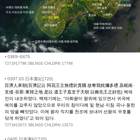
•
0369~0475
7271#17798
SBLNGS
CHLDRN
17798
•
0397.03 日本書紀(720)
百濟人來朝(百濟記云 阿花王立無禮於貴國 故奪我枕彌多禮 及峴南·
支侵·谷那·東韓之地 是以 遣王子直支于天朝 以脩先王之好也) 백제
인이 내조하였다. 백제기에는, “아화왕이 왕위에 있으면서 귀국에
예의를 갖추지 않았으므로 우리의 침미다례 및 현남·지침·곡나·동한
의 땅을 빼앗았다. 이에 왕자 직지를 천조에 보내어 선왕의 우호를
닦게 하였다”고 되어 있다.
7271#13573
SBLNGS
CHLDRN
13573
•
0405 日本書紀(720)