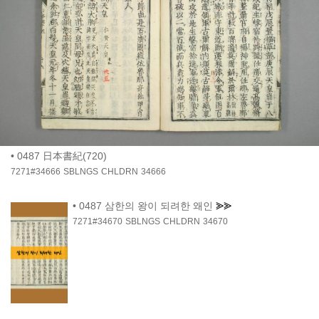
•
0487 日本書紀(720)
7271#34666
SBLNGS
CHLDRN
34666
•
0487 삼한의 왕이 되려한 왜인
⪢⪢
7271#34670
SBLNGS
CHLDRN
34670