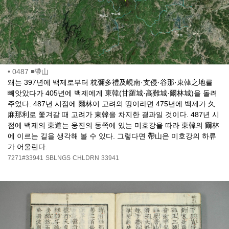
•
0487 ◾帶山
왜는 397년에 백제로부터 枕彌多禮及峴南·支侵·谷那·東韓之地를
빼앗았다가 405년에 백제에게 東韓(甘羅城·高難城·爾林城)을 돌려
주었다. 487년 시점에 爾林이 고려의 땅이라면 475년에 백제가 久
麻那利로 쫓겨갈 때 고려가 東韓을 차지한 결과일 것이다. 487년 시
점에 백제의 東道는 웅진의 동쪽에 있는 미호강을 따라 東韓의 爾林
에 이르는 길을 생각해 볼 수 있다. 그렇다면 帶山은 미호강의 하류
가 어울린다.
7271#33941
SBLNGS
CHLDRN
33941