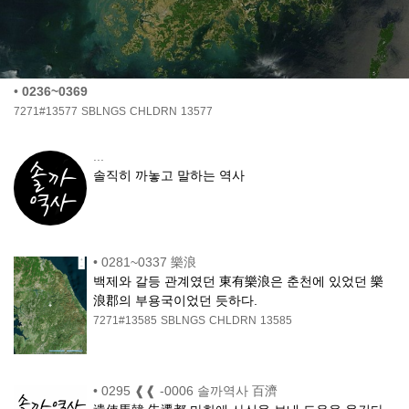
•
0236~0369
7271#13577
SBLNGS
CHLDRN
13577
...
솔직히 까놓고 말하는 역사
•
0281~0337 樂浪
백제와 갈등 관계였던 東有樂浪은 춘천에 있었던 樂
浪郡의 부용국이었던 듯하다.
7271#13585
SBLNGS
CHLDRN
13585
•
0295 ❰❰ -0006 솔까역사 百濟