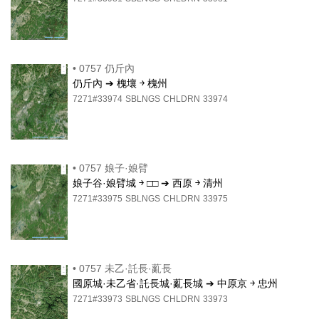
•
0757 仍斤內
仍斤內 ➔ 槐壤 ￫ 槐州
7271#33974
SBLNGS
CHLDRN
33974
•
0757 娘子·娘臂
娘子谷·娘臂城 ￫ □□ ➔ 西原 ￫ 清州
7271#33975
SBLNGS
CHLDRN
33975
•
0757 未乙·託長·薍長
國原城·未乙省·託長城·薍長城 ➔ 中原京 ￫ 忠州
7271#33973
SBLNGS
CHLDRN
33973