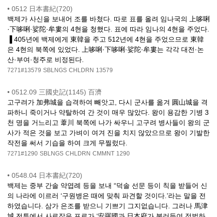
•
0512 日本書紀(720)
백제가 사신을 보내어 조를 바쳤다. 따로 표를 올려 임나국의 上哆唎
·下哆唎·娑陀·牟婁의 4현을 청했다. 표에 따라 임나의 4현을 주었다.
▐ 405년에 백제에게 東韓을 주고 512년에 4현을 주었으므로 東韓
은 4현의 북쪽에 있었다. 上哆唎·下哆唎·娑陀·牟婁는 각각 대전·논
산·부여·청주로 비정된다.
7271#13579
SBLNGS
CHLDRN
13579
•
0512.09 三國史記(1145) 百濟
고구려가 加弗城을 습격하여 빼앗고, 다시 군사를 옮겨 圓山城을 격
파하니 죽이거나 약탈하여 간 것이 매우 많았다. 왕이 용감한 기병 3
천 명을 거느리고 葦川 북쪽에 나가 싸우니 고구려 병사들이 왕의 군
사가 적은 것을 보고 가벼이 여겨 진을 치지 않았으므로 왕이 기발한
작전을 써서 기습을 하여 크게 무찔렀다.
7271#1290
SBLNGS
CHLDRN
CMMNT
1290
•
0548.04 日本書紀(720)
백제는 중부 간솔 약엽례 등을 보내 “덕솔 선문 등이 칙을 받들어 신
의 나라에 이르러 ‘구원병은 때에 맞춰 파견할 것이다.’라는 말을 전
하였습니다. 삼가 은조를 받으니 기쁘기 그지없습니다. 그러나 馬津
城 전투에서 사로잡은 포로가 ‘安羅國과 日本府가 불러들여 정벌하