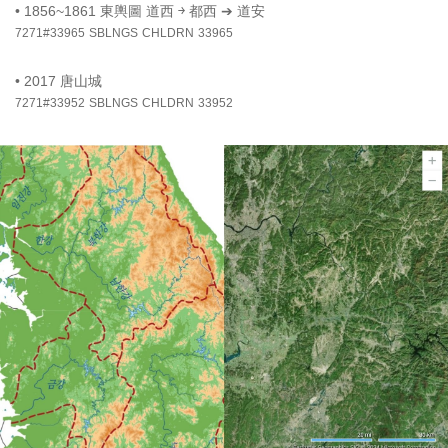
•
1856~1861 東輿圖 道西 ￫ 都西 ➔ 道安
7271#33965
SBLNGS
CHLDRN
33965
•
2017 唐山城
7271#33952
SBLNGS
CHLDRN
33952