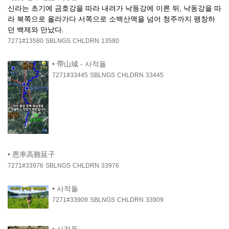
신라는 초기에 금호강을 따라 내려가 낙동강에 이른 뒤, 낙동강을 따
라 북쪽으로 올라가다 서쪽으로 소백산맥을 넘어 청주까지 팽창하
던 백제와 만났다.
7271#13580
SBLNGS
CHLDRN
13580
•
帶山城 - 사적돌
7271#33445
SBLNGS
CHLDRN
33445
•
恩率高難延子
7271#33976
SBLNGS
CHLDRN
33976
•
사적돌
7271#33909
SBLNGS
CHLDRN
33909
•
사적돌