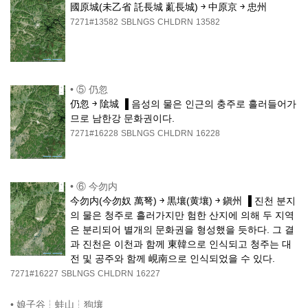
國原城(未乙省 託長城 薍長城) ￫ 中原京 ￫ 忠州
7271#13582
SBLNGS
CHLDRN
13582
•
⑤ 仍忽
仍忽 ￫ 隂城 ▐ 음성의 물은 인근의 충주로 흘러들어가
므로 남한강 문화권이다.
7271#16228
SBLNGS
CHLDRN
16228
•
⑥ 今勿内
今勿内(今勿奴 萬弩) ￫ 黒壤(黄壤) ￫ 鎭州 ▐ 진천 분지
의 물은 청주로 흘러가지만 험한 산지에 의해 두 지역
은 분리되어 별개의 문화권을 형성했을 듯하다. 그 결
과 진천은 이천과 함께 東韓으로 인식되고 청주는 대
전 및 공주와 함께 峴南으로 인식되었을 수 있다.
7271#16227
SBLNGS
CHLDRN
16227
•
娘子谷┆蛙山┆狗壤