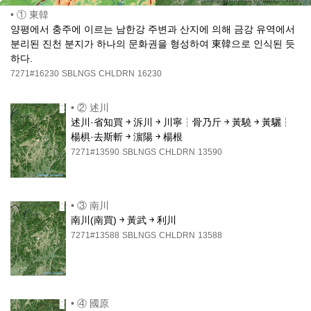
•
① 東韓
양평에서 충주에 이르는 남한강 주변과 산지에 의해 금강 유역에서
분리된 진천 분지가 하나의 문화권을 형성하여 東韓으로 인식된 듯
하다.
7271#16230
SBLNGS
CHLDRN
16230
•
② 述川
述川·省知買 ￫ 泝川 ￫ 川寧┆骨乃斤 ￫ 黃驍 ￫ 黃驪┆
楊椇·去斯斬 ￫ 濵陽 ￫ 楊根
7271#13590
SBLNGS
CHLDRN
13590
•
③ 南川
南川(南買) ￫ 黃武 ￫ 利川
7271#13588
SBLNGS
CHLDRN
13588
•
④ 國原