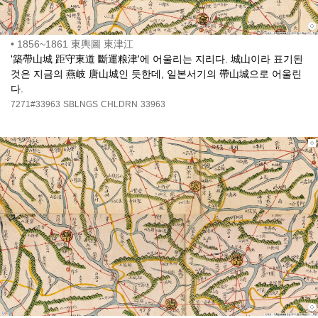
•
1856~1861 東輿圖 東津江
'築帶山城 距守東道 斷運粮津'에 어울리는 지리다. 城山이라 표기된
것은 지금의 燕岐 唐山城인 듯한데, 일본서기의 帶山城으로 어울린
다.
7271#33963
SBLNGS
CHLDRN
33963