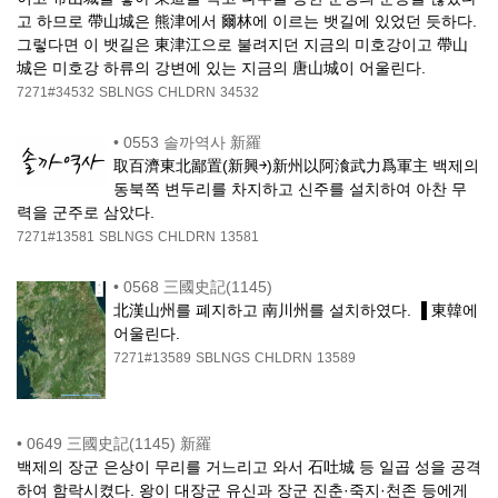
고 하므로 帶山城은 熊津에서 爾林에 이르는 뱃길에 있었던 듯하다.
그렇다면 이 뱃길은 東津江으로 불려지던 지금의 미호강이고 帶山
城은 미호강 하류의 강변에 있는 지금의 唐山城이 어울린다.
7271#34532
SBLNGS
CHLDRN
34532
•
0553 솔까역사 新羅
取百濟東北鄙置(新興￫)新州以阿湌武力爲軍主 백제의
동북쪽 변두리를 차지하고 신주를 설치하여 아찬 무
력을 군주로 삼았다.
7271#13581
SBLNGS
CHLDRN
13581
•
0568 三國史記(1145)
北漢山州를 폐지하고 南川州를 설치하였다. ▐ 東韓에
어울린다.
7271#13589
SBLNGS
CHLDRN
13589
•
0649 三國史記(1145) 新羅
백제의 장군 은상이 무리를 거느리고 와서 石吐城 등 일곱 성을 공격
하여 함락시켰다. 왕이 대장군 유신과 장군 진춘·죽지·천존 등에게