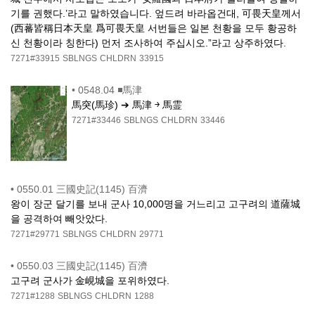
기를 권했다.’라고 말하였습니다. 엎드려 바라옵건대, 可畏天皇께서
(西蕃皆稱日本天皇 爲可畏天皇 서번들은 일본 천황을 모두 황공하
신 천황이라 칭한다) 먼저 조사하여 주십시오.”라고 상주하였다.
7271#33915
SBLNGS
CHLDRN
33915
•
0548.04 ◾馬津
馬突(馬珍) ➔ 馬津 ￫ 馬霊
7271#33446
SBLNGS
CHLDRN
33446
•
0550.01 三國史記(1145) 百濟
왕이 장군 달기를 보내 군사 10,000명을 거느리고 고구려의 道薩城
을 공격하여 빼앗았다.
7271#29771
SBLNGS
CHLDRN
29771
•
0550.03 三國史記(1145) 百濟
고구려 군사가 金峴城을 포위하였다.
7271#1288
SBLNGS
CHLDRN
1288