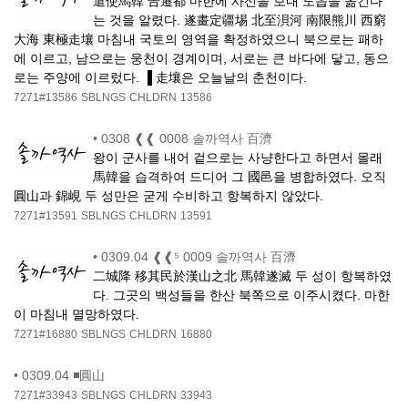
遣使馬韓 告遷都 마한에 사신을 보내 도읍을 옮긴다
는 것을 알렸다. 遂畫定疆埸 北至浿河 南限熊川 西窮
大海 東極走壤 마침내 국토의 영역을 확정하였으니 북으로는 패하
에 이르고, 남으로는 웅천이 경계이며, 서로는 큰 바다에 닿고, 동으
로는 주양에 이르렀다. ▐ 走壤은 오늘날의 춘천이다.
7271#13586
SBLNGS
CHLDRN
13586
•
0308 ❰❰ 0008 솔까역사 百濟
왕이 군사를 내어 겉으로는 사냥한다고 하면서 몰래
馬韓을 습격하여 드디어 그 國邑을 병합하였다. 오직
圓山과 錦峴 두 성만은 굳게 수비하고 항복하지 않았다.
7271#13591
SBLNGS
CHLDRN
13591
•
0309.04 ❰❰⁵ 0009 솔까역사 百濟
二城降 移其民於漢山之北 馬韓遂滅 두 성이 항복하였
다. 그곳의 백성들을 한산 북쪽으로 이주시켰다. 마한
이 마침내 멸망하였다.
7271#16880
SBLNGS
CHLDRN
16880
•
0309.04 ◾圓山
7271#33943
SBLNGS
CHLDRN
33943