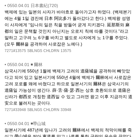
•
0550.04.01 日本書紀(720)
백제에 있는 일본의 사자가 바야흐로 돌아가고자 하였다. (백제본기
에는 4월 1일 경진에 日本 阿比多가 돌아갔다고 한다.) 백제왕 성명
이 사자에게 “임나의 일은 칙을 받들어 굳게 지키겠다. 延那斯와 麻
都의 일은 문책할 것인지 아닌지는 오로지 칙에 따를 것이다.”라고
말하고 고구려 노 6구를 바치고 별도로 사자에게 노 1구를 주었다.
(모두 爾林을 공격하여 사로잡은 노예다.)
7271#13575
SBLNGS
CHLDRN
13575
•
0550.04.01 ◾ 爾林
삼국사기에 550년 1월에 백제가 고려의 道薩城을 공격하여 빼앗았
다고 되어 있고 일본서기에 550년 4월에 백제가 爾林에서 사로잡은
고려 포로를 왜에 바쳤다고 하므로 일본서기의 爾林은 삼국사기의
道薩일 가능성이 생긴다. 薛·舌·薩·瑟·西는 상호 호환되므로 道薩은
신라가 都西로 개칭한 道西일 수 있고 그러면 왕고 이후 지금까지 道
安으로 불려지는 곳이다.
7271#33948
SBLNGS
CHLDRN
33948
•
0550.04.01 ◾帶山城
일본서기에 487년에 임나가 고려의 爾林에서 백제의 적막이해를 죽
이고 帶山城을 쌓아 東道를 막고 나루를 통한 군량의 운송을 끊었다