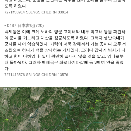
도록 하였다.
7271#33914
SBLNGS
CHLDRN
33914
•
0487 日本書紀(720)
백제왕은 이에 크게 노하여 영군 고이해와 내두 막고해 등을 파견하
여 군사를 거느리고 대산을 침공하도록 하였다. 그러자 생반숙녜가
군사를 내어 역습하였다. 기력이 더욱 강해져서 가는 곳마다 모두 깨
뜨렸으며 하나가 백을 상대하는 기세였다. 그러다 갑자기 병사가 다
하고 힘이 다하였다. 일이 원만히 끝나지 않을 것을 알고, 임나로부
터 돌아왔다. 그러자 백제국은 좌로나기타갑배 등 3백여 인을 죽였
다.
7271#13576
SBLNGS
CHLDRN
13576