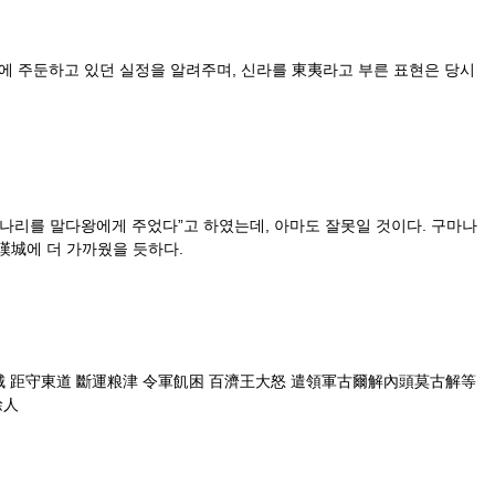
에 주둔하고 있던 실정을 알려주며, 신라를 東夷라고 부른 표현은 당시
나리를 말다왕에게 주었다”고 하였는데, 아마도 잘못일 것이다. 구마나
漢城에 더 가까웠을 듯하다.
城 距守東道 斷運粮津 令軍飢困 百濟王大怒 遣領軍古爾解內頭莫古解等
餘人