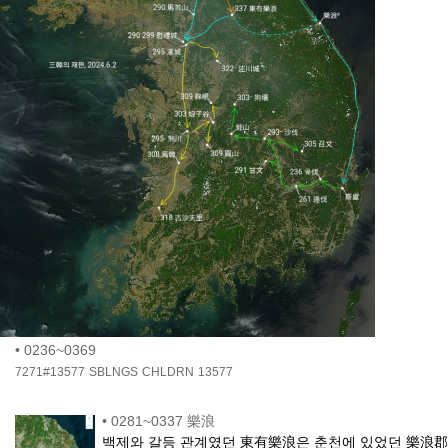
•
0236~0369
7271#13577
SBLNGS
CHLDRN
13577
•
0281~0337 樂浪
백제와 갈등 관계였던 東有樂浪은 춘천에 있었던 樂浪郡