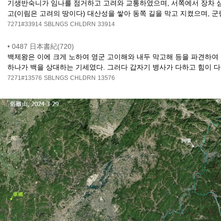
기생반숙니가 임나를 점거하고 고려와 교통하였으며, 서쪽에서 장차 
고(이림은 고려의 땅이다) 대산성을 쌓아 동쪽 길을 막고 지켰으며, 
7271#33914
SBLNGS
CHLDRN
33914
•
0487 日本書紀(720)
백제왕은 이에 크게 노하여 영군 고이해와 내두 막고해 등을 파견하여
하나가 백을 상대하는 기세였다. 그러다 갑자기 병사가 다하고 힘이 다
7271#13576
SBLNGS
CHLDRN
13576