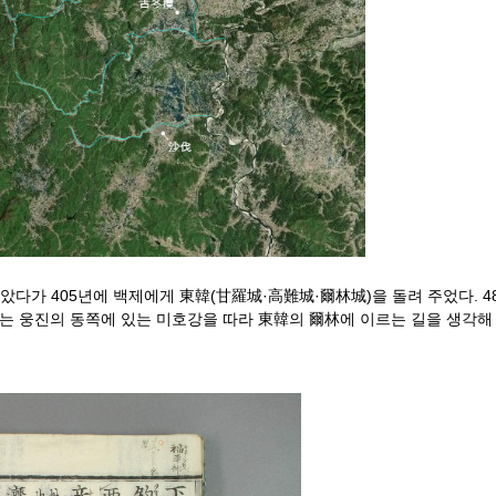
다가 405년에 백제에게 東韓(甘羅城·高難城·爾林城)을 돌려 주었다. 4
道는 웅진의 동쪽에 있는 미호강을 따라 東韓의 爾林에 이르는 길을 생각해