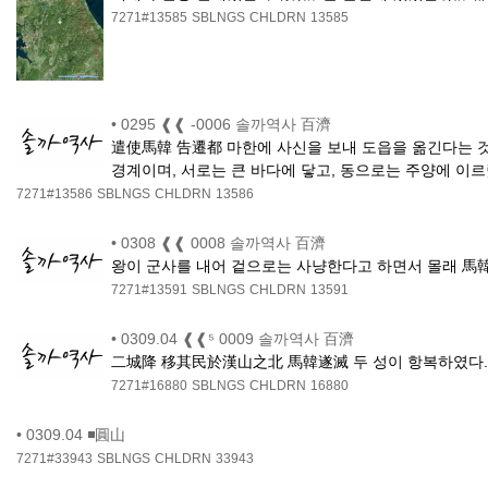
7271#13585
SBLNGS
CHLDRN
13585
•
0295 ❰❰ -0006 솔까역사 百濟
遣使馬韓 告遷都 마한에 사신을 보내 도읍을 옮긴다는 
경계이며, 서로는 큰 바다에 닿고, 동으로는 주양에 이르
7271#13586
SBLNGS
CHLDRN
13586
•
0308 ❰❰ 0008 솔까역사 百濟
왕이 군사를 내어 겉으로는 사냥한다고 하면서 몰래 馬韓
7271#13591
SBLNGS
CHLDRN
13591
•
0309.04 ❰❰⁵ 0009 솔까역사 百濟
二城降 移其民於漢山之北 馬韓遂滅 두 성이 항복하였다.
7271#16880
SBLNGS
CHLDRN
16880
•
0309.04 ◾圓山
7271#33943
SBLNGS
CHLDRN
33943