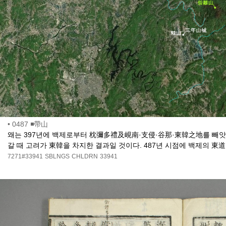
•
0487 ◾帶山
왜는 397년에 백제로부터 枕彌多禮及峴南·支侵·谷那·東韓之地를 빼앗았
갈 때 고려가 東韓을 차지한 결과일 것이다. 487년 시점에 백제의 東
7271#33941
SBLNGS
CHLDRN
33941