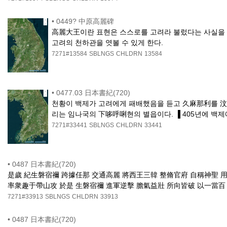
•
0449? 中原高麗碑
高麗大王이란 표현은 스스로를 고려라 불렀다는 사실을 
고려의 천하관을 엿볼 수 있게 한다.
7271#13584
SBLNGS
CHLDRN
13584
•
0477.03 日本書紀(720)
천황이 백제가 고려에게 패배했음을 듣고 久麻那利를 汶
리는 임나국의 下哆呼唎현의 별읍이다. ▐ 405년에 백
7271#33441
SBLNGS
CHLDRN
33441
•
0487 日本書紀(720)
是歲 紀生磐宿禰 跨據任那 交通高麗 將西王三韓 整脩官府 自稱神聖
率衆趣于帶山攻 於是 生磐宿禰 進軍逆擊 膽氣益壯 所向皆破 以一當
7271#33913
SBLNGS
CHLDRN
33913
•
0487 日本書紀(720)