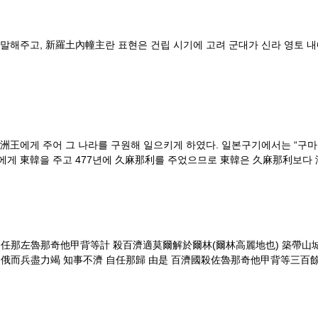
말해주고, 新羅土內幢主란 표현은 건립 시기에 고려 군대가 신라 영토 내
洲王에게 주어 그 나라를 구원해 일으키게 하였다. 일본구기에서는 “구마
제에게 東韓을 주고 477년에 久麻那利를 주었으므로 東韓은 久麻那利보다 
 用任那左魯那奇他甲背等計 殺百濟適莫爾解於爾林(爾林高麗地也) 築帶山
百 俄而兵盡力竭 知事不濟 自任那歸 由是 百濟國殺佐魯那奇他甲背等三百