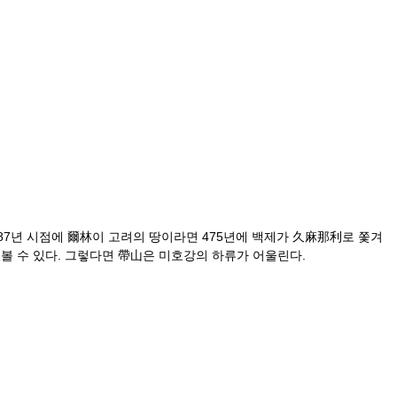
87년 시점에 爾林이 고려의 땅이라면 475년에 백제가 久麻那利로 쫓겨
 볼 수 있다. 그렇다면 帶山은 미호강의 하류가 어울린다.