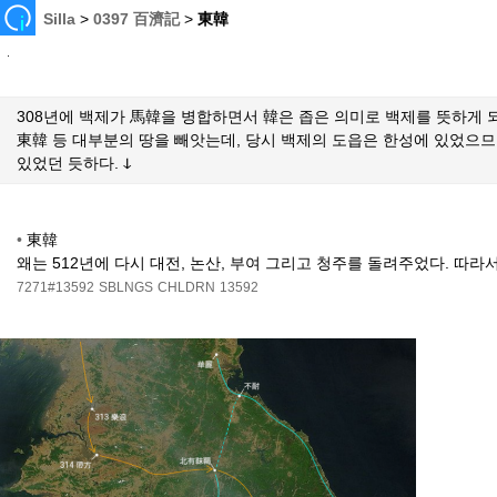
Silla
>
0397 百濟記
>
東韓
308년에 백제가 馬韓을 병합하면서 韓은 좁은 의미로 백제를 뜻하게 되
東韓 등 대부분의 땅을 빼앗는데, 당시 백제의 도읍은 한성에 있었으므
있었던 듯하다. ↆ
•
東韓
왜는 512년에 다시 대전, 논산, 부여 그리고 청주를 돌려주었다. 따라
7271#13592
SBLNGS
CHLDRN
13592