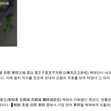
谷那·東韓之地 是以 遣王子直支于天朝 以脩先王之好也) 백제인이 내조하
다. 이에 왕자 직지를 천조에 보내어 선왕의 우호를 닦게 하였다”고 되어 
東韓者 甘羅城·高難城·爾林城是也) 백제의 아화왕이 죽었다. 천황은 직지
성이다. ▐ 峴南·支侵·谷那·東韓 중에서 가장 먼저 東韓을 백제에게 되돌