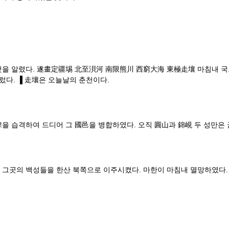
것을 알렸다. 遂畫定疆埸 北至浿河 南限熊川 西窮大海 東極走壤 마침내 
렀다. ▐ 走壤은 오늘날의 춘천이다.
을 습격하여 드디어 그 國邑을 병합하였다. 오직 圓山과 錦峴 두 성만은
 그곳의 백성들을 한산 북쪽으로 이주시켰다. 마한이 마침내 멸망하였다.