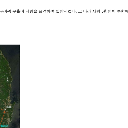
왕 무휼이 낙랑을 습격하여 멸망시켰다. 그 나라 사람 5천명이 투항해 오