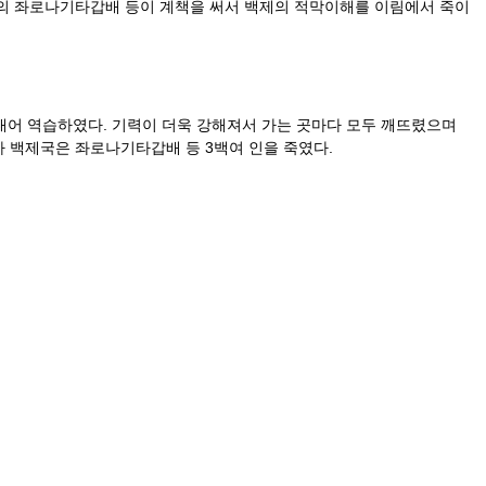
의 좌로나기타갑배 등이 계책을 써서 백제의 적막이해를 이림에서 죽이
내어 역습하였다. 기력이 더욱 강해져서 가는 곳마다 모두 깨뜨렸으며
자 백제국은 좌로나기타갑배 등 3백여 인을 죽였다.