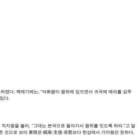
였다. 백제기에는, “아화왕이 왕위에 있으면서 귀국에 예의를 갖추
있다.
왕을 불러, “그대는 본국으로 돌아가서 왕위를 잇도록 하라.”고 말
려준 것으로 보아 東韓은 峴南·支侵·谷那보다 한성에서 가까웠던 듯하다.