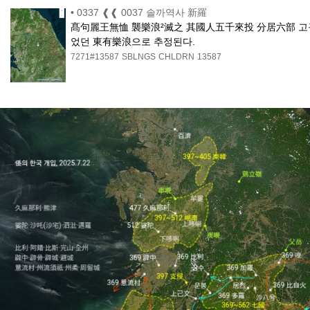
•
0337 ❰❰ 0037 솔까역사 新羅
髙句麗王無恤 襲樂浪²滅之 其國人五千來投 分居六部 고구려
었던 東有樂浪으로 추정된다.
7271#13587
SBLNGS
CHLDRN
13587