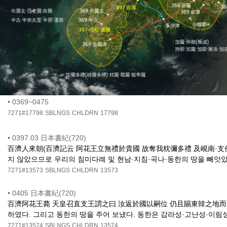
•
0369~0475
7271#17798
SBLNGS
CHLDRN
17798
•
0397.03 日本書紀(720)
百濟人來朝(百濟記云 阿花王立無禮於貴國 故奪我枕彌多禮 及峴南·支侵·
지 않았으므로 우리의 침미다례 및 현남·지침·곡나·동한의 땅을 빼앗았
7271#13573
SBLNGS
CHLDRN
13573
•
0405 日本書紀(720)
百濟阿花王薨 天皇召直支王謂之曰 汝返於國以嗣位 仍且賜東韓之地而遣之(
하였다. 그리고 동한의 땅을 주어 보냈다. 동한은 감라성·고난성·이림
7271#13574
SBLNGS
CHLDRN
13574