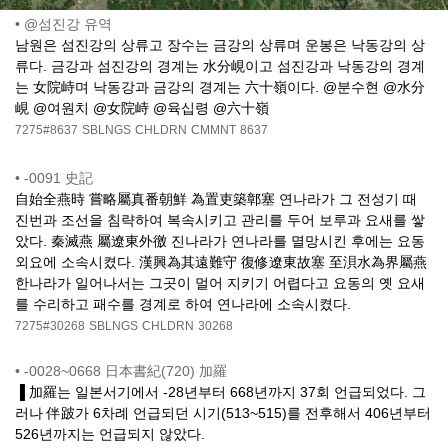
•
@섬진강 유역
남원은 섬진강의 상류고 장수는 금강의 상류며 운봉은 낙동강의 상
류다. 금강과 섬진강의 경계는 水分峴이고 섬진강과 낙동강의 경계
는 女院峙며 낙동강과 금강의 경계는 六十嶺이다. @분수현 @水分
峴 @여원치 @女院峙 @육십령 @六十嶺
7275#8637
SBLNGS
CHLDRN
CMMNT
8637
•
-0091 史記
自始全燕時 嘗略屬真番朝鮮 為置吏築鄣塞 연나라가 그 전성기 때
진번과 조선을 침략하여 복속시키고 관리를 두어 보루과 요새를 쌓
았다. 秦滅燕 屬遼東外徼 진나라가 연나라를 멸망시킨 후에는 요동
외요에 소속시켰다. 漢興為其遠難守 復修遼東故塞 至浿水為界屬燕
한나라가 일어나서는 그곳이 멀어 지키기 어렵다고 요동의 옛 요새
를 수리하고 패수를 경계로 하여 연나라에 소속시켰다.
7275#30268
SBLNGS
CHLDRN
30268
•
-0028~0668 日本書紀(720) 加羅
▐ 加羅는 일본서기에서 -28년부터 668년까지 37회 언급되었다. 그
러나 伴跛가 6차례 언급되던 시기(513~515)를 전후해서 406년부터
526년까지는 언급되지 않았다.