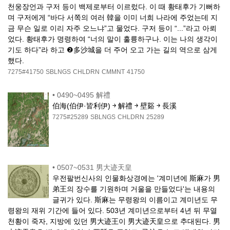
천웅장언과 구저 등이 백제로부터 이르렀다. 이 때 황태후가 기뻐하
며 구저에게 “바다 서쪽의 여러 韓을 이미 너희 나라에 주었는데 지
금 무슨 일로 이리 자주 오느냐”고 물었다. 구저 등이 “...”라고 아뢰
었다. 황태후가 명령하여 “너의 말이 훌륭하구나. 이는 나의 생각이
기도 하다”라 하고 ❷多沙城을 더 주어 오고 가는 길의 역으로 삼게
했다.
7275#41750
SBLNGS
CHLDRN
CMMNT
41750
•
0490~0495 解禮
伯海(伯伊·皆利伊) ￫ 解禮 ￫ 壁谿 ￫ 長溪
7275#25289
SBLNGS
CHLDRN
25289
•
0507~0531 男大迹天皇
우전팔번신사의 인물화상경에는 '계미년에 斯麻가 男
弟王의 장수를 기원하며 거울을 만들었다'는 내용의
글귀가 있다. 斯麻는 무령왕의 이름이고 계미년도 무
령왕의 재위 기간에 들어 있다. 503년 계미년으로부터 4년 뒤 무열
천황이 죽자, 지방에 있던 男大迹王이 男大迹天皇으로 추대된다. 男