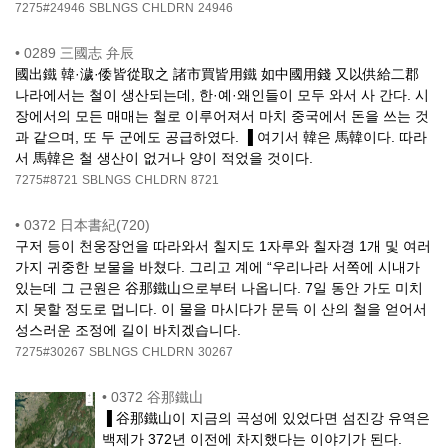
7275#24946
SBLNGS
CHLDRN
24946
•
0289 三國志 弁辰
國出鐵 韓·濊·倭皆從取之 諸市買皆用鐵 如中國用錢 又以供給二郡
나라에서는 철이 생산되는데, 한·예·왜인들이 모두 와서 사 간다. 시
장에서의 모든 매매는 철로 이루어져서 마치 중국에서 돈을 쓰는 것
과 같으며, 또 두 군에도 공급하였다. ▐ 여기서 韓은 馬韓이다. 따라
서 馬韓은 철 생산이 없거나 양이 적었을 것이다.
7275#8721
SBLNGS
CHLDRN
8721
•
0372 日本書紀(720)
구저 등이 천웅장언을 따라와서 칠지도 1자루와 칠자경 1개 및 여러
가지 귀중한 보물을 바쳤다. 그리고 계에 “우리나라 서쪽에 시내가
있는데 그 근원은 谷那鐵山으로부터 나옵니다. 7일 동안 가도 미치
지 못할 정도로 멉니다. 이 물을 마시다가 문득 이 산의 철을 얻어서
성스러운 조정에 길이 바치겠습니다.
7275#30267
SBLNGS
CHLDRN
30267
•
0372 谷那鐵山
▐ 谷那鐵山이 지금의 곡성에 있었다면 섬진강 유역은
백제가 372년 이전에 차지했다는 이야기가 된다.