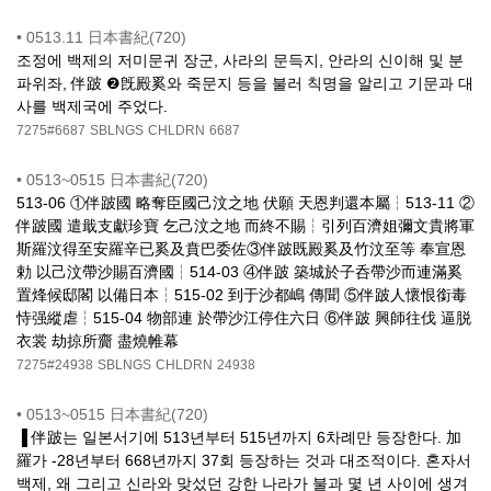
•
0513.11 日本書紀(720)
조정에 백제의 저미문귀 장군, 사라의 문득지, 안라의 신이해 및 분
파위좌, 伴跛 ❷旣殿奚와 죽문지 등을 불러 칙명을 알리고 기문과 대
사를 백제국에 주었다.
7275#6687
SBLNGS
CHLDRN
6687
•
0513~0515 日本書紀(720)
513-06 ①伴跛國 略奪臣國己汶之地 伏願 天恩判還本屬┆513-11 ②
伴跛國 遣戢支獻珍寶 乞己汶之地 而終不賜┆引列百濟姐彌文貴將軍
斯羅汶得至安羅辛已奚及賁巴委佐③伴跛既殿奚及竹汶至等 奉宣恩
勅 以己汶帶沙賜百濟國┆514-03 ④伴跛 築城於子呑帶沙而連滿奚
置烽候邸閣 以備日本┆515-02 到于沙都嶋 傳聞 ⑤伴跛人懷恨銜毒
恃强縱虐┆515-04 物部連 於帶沙江停住六日 ⑥伴跛 興師往伐 逼脱
衣裳 劫掠所齎 盡燒帷幕
7275#24938
SBLNGS
CHLDRN
24938
•
0513~0515 日本書紀(720)
▐ 伴跛는 일본서기에 513년부터 515년까지 6차례만 등장한다. 加
羅가 -28년부터 668년까지 37회 등장하는 것과 대조적이다. 혼자서
백제, 왜 그리고 신라와 맞섰던 강한 나라가 불과 몇 년 사이에 생겨