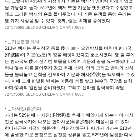
다. 그렇다면 495년의 시점에서 기문은 백제의 영향력 아래에 있었
을 가능성이 높다. 512년에 백제 또한 기문을 뺏앗겼다고 주장했고
왜도 그러한 백제의 손을 들어주었다. 이 기문 분쟁을 통해 우리는
몇 가지 사실을 알 수 있다. 첫째, 倭는 백제를 좋아했다 ...
7275#6688
SBLNGS
CHLDRN
CMMNT
6688
•
＿기문분쟁 요약
513년 백제는 문귀장군 등을 倭에 보내 오경박사를 바치며 반파국
(伴跛國)이 기문(己汶)의 땅을 빼앗아갔다고 호소하였다. 몇 달 후에
는 반파국도 倭에 진기한 보물을 바치며 기문의 땅을 요구하였다. 그
러나 倭는 이를 들어주지 않고 백제, 신라, 안라 그리고 반파의 신하
들을 불러놓고 은칙을 선포하여 기문과 체사(滯沙)을 백제에게 주었
다. 이에 크게 반발한 반파는 이듬해 성을 쌓고 봉수와 군창을 설치
하며 倭와의 일전을 준비하였다. 그리고 신라를 침략하여 약탈 ...
7275#6686
SBLNGS
CHLDRN
CMMNT
6686
•
＿다사진(多沙津)
가라는 529년에 다사진(多沙津)을 백제에 빼앗기게 되는데 이 다사
진은 삼국사기에 나오는 한다사군(韓多沙郡)에 대응시킬 수 있다.
한다사군은 지금의 하동인데 섬진강 하구다. 따라서 가라는 513년
에 발생한 기문 분쟁으로 섬진강 상류를 잃고 529년에 발생한 다사