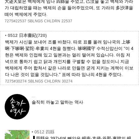
大迹天皇은 백제에게 임나 四縣을 주었고, 己汶을 놓고 백제와 가라
가 대립하였을 때는 백제의 손을 들어주었으며, 또 가라의 多沙津을
떼어 백제에게 주었다.
7275#22537
SBLNGS
CHLDRN
22537
•
0512 日本書紀(720)
백제가 사신을 보내어 조를 바쳤다. 따로 표를 올려 임나국의 上哆
唎·下哆唎·娑陀·牟婁의 4현을 청했다. 哆唎國守 수적신압산이 “이 4
현은 백제와 인접해 있고 일본과는 멀리 떨어져 있습니다. 아침 저
녁으로 통하기 쉽고 닭과 개인지를 구별할 수 없을 정도이니 지금
백제에게 주어 합쳐서 같은 나라로 만들면 굳게 지키는 계책이 이보
다 나은 것이 없을 것입니다." 표에 따라 임나의 4현을 주었다.
7275#30274
SBLNGS
CHLDRN
30274
...
솔직히 까놓고 말하는 역사
•
0512 四縣
▐ 四縣은 397년에 빼앗은 峴南·支侵·谷那·東韓의 峴