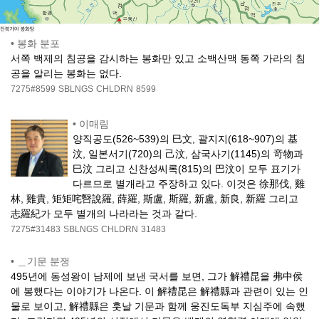
•
봉화 분포
서쪽 백제의 침공을 감시하는 봉화만 있고 소백산맥 동쪽 가라의 침
공을 알리는 봉화는 없다.
7275#8599
SBLNGS
CHLDRN
8599
•
이매림
양직공도(526~539)의 巳文, 괄지지(618~907)의 基
汶, 일본서기(720)의 己汶, 삼국사기(1145)의 竒物과
巳汶 그리고 신찬성씨록(815)의 巴汶이 모두 표기가
다르므로 별개라고 주장하고 있다. 이것은 徐那伐, 雞
林, 雞貴, 矩矩咤㗨說羅, 薛羅, 斯盧, 斯羅, 新盧, 新良, 新羅 그리고
志羅紀가 모두 별개의 나라라는 것과 같다.
7275#31483
SBLNGS
CHLDRN
31483
•
＿기문 분쟁
495년에 동성왕이 남제에 보낸 국서를 보면, 그가 解禮昆을 弗中侯
에 봉했다는 이야기가 나온다. 이 解禮昆은 解禮縣과 관련이 있는 인
물로 보이고, 解禮縣은 훗날 기문과 함께 웅진도독부 지심주에 속했