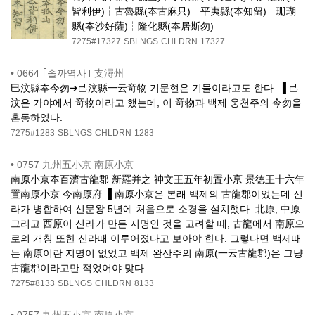
皆利伊)┆古魯縣(夲古麻只)┆平夷縣(夲知留)┆珊瑚
縣(夲沙好薩)┆隆化縣(夲居斯勿)
7275#17327
SBLNGS
CHLDRN
17327
•
0664 ｢솔까역사｣ 支潯州
巳汶縣夲今勿➔己汶縣一云竒物 기문현은 기물이라고도 한다. ▐ 己
汶은 가야에서 竒物이라고 했는데, 이 竒物과 백제 웅천주의 今勿을
혼동하였다.
7275#1283
SBLNGS
CHLDRN
1283
•
0757 九州五小京 南原小京
南原小京夲百濟古龍郡 新羅并之 神文王五年初置小亰 景徳王十六年
置南原小京 今南原府 ▐ 南原小京은 본래 백제의 古龍郡이었는데 신
라가 병합하여 신문왕 5년에 처음으로 소경을 설치했다. 北原, 中原
그리고 西原이 신라가 만든 지명인 것을 고려할 때, 古龍에서 南原으
로의 개칭 또한 신라때 이루어졌다고 보아야 한다. 그렇다면 백제때
는 南原이란 지명이 없었고 백제 완산주의 南原(一云古龍郡)은 그냥
古龍郡이라고만 적었어야 맞다.
7275#8133
SBLNGS
CHLDRN
8133