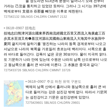
을 정도라면 513년에 분쟁이 일어나기 오래 전부터
가라는 己汶을 통치하고 있었던 듯하다. 그러나 그 시기는 397년에
백제로부터 支侵과 谷那를 빼앗은 이후로 제한된다.
7275#2132
SBLNGS
CHLDRN
CMMNT
2132
•
0618~0907 括地志
括地志曰熊津河源出國東界西南流經國北百里又西流入海廣處三百
步其水至清又有❶基汶河源出其國南山東南流入大海其中水族與中
夏同 괄지지에 말하기를 '웅진하는 나라의 동쪽 경계로부터 나오고
서남으로 나라의 북쪽을 가로질러 흐르는데 백리이다. 서쪽으로 흘
러 바다로 들어간다. 강폭이 넓은 곳은 30보이다. 물이 지극히 맑다.
또 기문하가 나라 안에 있는데 수원은 나라의 남쪽 산으로부터 나오
고 동남쪽으로 흘러 큰 바다에 이른다. 그 水族은 중국과 같다.'
7275#33726
SBLNGS
CHLDRN
CMMNT
33726
•
0618~0907 주요 하천 유역 구분도
백제의 남쪽 산에서 흘러나와 동남쪽으로 흘러 큰 바
다로 들어가는 강은 섬진강 밖에 없다. 따라서 기문河
는 섬진강이고 기문은 섬진강변에 있었다.
7275#29601
SBLNGS
CHLDRN
29601