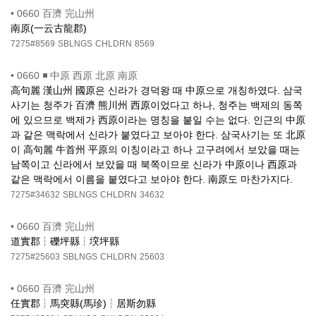
•
0660 百濟 完山州
南原(一云古龍郡)
7275#8569
SBLNGS
CHLDRN
8569
•
0660 ◾ 中原 西原 北原 南原
高句麗 漢山州 國原은 신라가 경덕왕 때 中原으로 개칭하였다. 삼국
사기는 청주가 百濟 熊川州 西原이었다고 하나, 청주는 백제의 동쪽
에 있으므로 백제가 西原이라는 명칭을 붙일 수는 없다. 인근의 中原
과 같은 맥락에서 신라가 붙였다고 보아야 한다. 삼국사기는 또 北原
이 高句麗 牛首州 平原의 이칭이라고 하나 고구려에서 보았을 때는
남쪽이고 신라에서 보았을 때 북쪽이므로 신라가 中原이나 西原과
같은 맥락에서 이름을 붙였다고 보아야 한다. 南原도 마찬가지다.
7275#34632
SBLNGS
CHLDRN
34632
•
0660 百濟 完山州
道實郡┆礫坪縣┆堗坪縣
7275#25603
SBLNGS
CHLDRN
25603
•
0660 百濟 完山州
任實郡┆馬突縣(馬珍)┆居斯勿縣