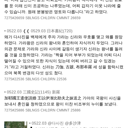
를 둔 이래 신이 조공하는 나루였는데, 어찌 갑자기 이웃 나라에 줄
수 있습니까. 원래 분봉받은 영토와 다릅니다.”라고 하였다.
7275#26659
SBLNGS
CHLDRN
CMMNT
26659
•
0522.03 ❰❰ 0529.03 日本書紀(720)
왜가 다사진을 백제에게 주자 가라는 신라와 우호를 맺고 왜를 원망
하였다. 가라왕은 신라의 왕녀와 혼인하여 자식까지 두었다. 그러나
의관 문제로 가라와 신라 사이에 갈등이 생기자 신라는 왕녀를 돌려
줄 것을 요청하였다. 가라는 “짝을 지어 부부가 되었는데 어찌 다시
떨어질 수 있으며 또한 자식이 있는데 어찌 버리고 갈 수 있겠는
가.”라고 거절하였다. 신라는 刀伽, 古跛, 布那牟羅 세 성을 함락시켰
으며 북쪽 변경의 다섯 성도 쳤다.
7275#22536
SBLNGS
CHLDRN
22536
•
0522.03 三國史記(1145) 新羅
加耶國王遣使請婚 王以伊湌比助夫之妹送之 가야의 국왕이 사신을
보내서 혼인을 청하였으므로 왕이 이찬 비조부의 누이를 보냈다.
7275#25886
SBLNGS
CHLDRN
CMMNT
25886
•
0522.03 @다사진 @多沙津