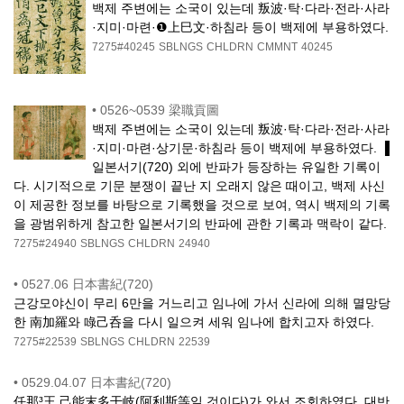
백제 주변에는 소국이 있는데 叛波·탁·다라·전라·사라
·지미·마련·❶上巳文·하침라 등이 백제에 부용하였다.
7275#40245
SBLNGS
CHLDRN
CMMNT
40245
•
0526~0539 梁職貢圖
백제 주변에는 소국이 있는데 叛波·탁·다라·전라·사라
·지미·마련·상기문·하침라 등이 백제에 부용하였다. ▐
일본서기(720) 외에 반파가 등장하는 유일한 기록이
다. 시기적으로 기문 분쟁이 끝난 지 오래지 않은 때이고, 백제 사신
이 제공한 정보를 바탕으로 기록했을 것으로 보여, 역시 백제의 기록
을 광범위하게 참고한 일본서기의 반파에 관한 기록과 맥락이 같다.
7275#24940
SBLNGS
CHLDRN
24940
•
0527.06 日本書紀(720)
근강모야신이 무리 6만을 거느리고 임나에 가서 신라에 의해 멸망당
한 南加羅와 㖨己呑을 다시 일으켜 세워 임나에 합치고자 하였다.
7275#22539
SBLNGS
CHLDRN
22539
•
0529.04.07 日本書紀(720)
任那³王 己能末多干岐(阿利斯等일 것이다)가 와서 조회하였다. 대반