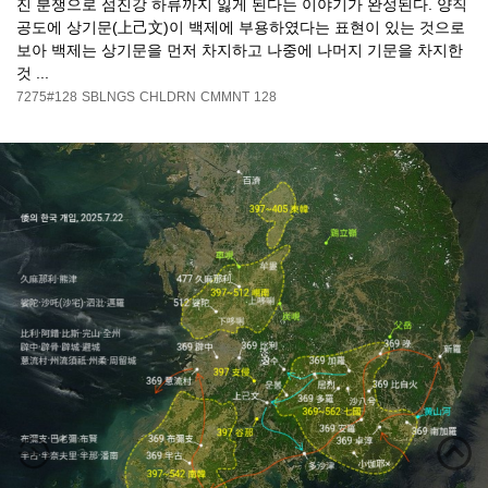
진 분쟁으로 섬진강 하류까지 잃게 된다는 이야기가 완성된다. 양직
공도에 상기문(上己文)이 백제에 부용하였다는 표현이 있는 것으로
보아 백제는 상기문을 먼저 차지하고 나중에 나머지 기문을 차지한
것 ...
7275#128
SBLNGS
CHLDRN
CMMNT
128