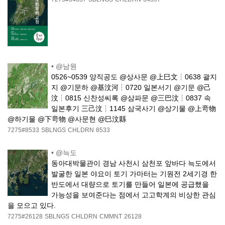
•
@남원
0526~0539 양직공도 @상사문 @上巳文┆0638 괄지
지 @기문하 @基汶河┆0720 일본서기 @기문 @己
汶┆0815 신찬성씨록 @삼파문 @三巴汶┆0837 속
일본후기 三己汶┆1145 삼국사기 @상기물 @上竒物
@하기물 @下竒物 @사문현 @巳汶縣
7275#8533
SBLNGS
CHLDRN
8533
•
@늑도
동아대박물관이 경남 사천시 삼천포 앞바다 늑도에서
발굴한 일본 야요이 토기 가마터는 기원전 2세기경 한
반도에서 대량으로 토기를 만들어 일본에 공급했을
가능성을 보여준다는 점에서 고고학계의 비상한 관심
을 모으고 있다.
7275#26128
SBLNGS
CHLDRN
CMMNT
26128