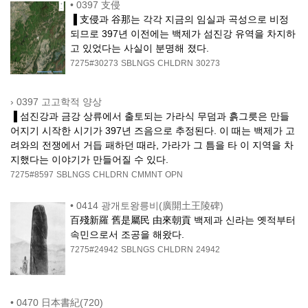
•
0397 支侵
▐ 支侵과 谷那는 각각 지금의 임실과 곡성으로 비정
되므로 397년 이전에는 백제가 섬진강 유역을 차지하
고 있었다는 사실이 분명해 졌다.
7275#30273
SBLNGS
CHLDRN
30273
›
0397 고고학적 양상
▐ 섬진강과 금강 상류에서 출토되는 가라식 무덤과 흙그릇은 만들
어지기 시작한 시기가 397년 즈음으로 추정된다. 이 때는 백제가 고
려와의 전쟁에서 거듭 패하던 때라, 가라가 그 틈을 타 이 지역을 차
지했다는 이야기가 만들어질 수 있다.
7275#8597
SBLNGS
CHLDRN
CMMNT
OPN
•
0414 광개토왕릉비(廣開土王陵碑)
百殘新羅 舊是屬民 由來朝貢 백제과 신라는 옛적부터
속민으로서 조공을 해왔다.
7275#24942
SBLNGS
CHLDRN
24942
•
0470 日本書紀(720)