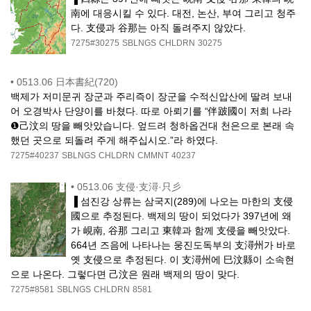
南에 대응시킬 수 있다. 대전, 논산, 부여 그리고 청주
다. 支侵과 谷那는 아직 돌려주지 않았다.
7275#30275
SBLNGS
CHLDRN
30275
•
0513.06 日本書紀(720)
백제가 저미문귀 장군과 주리즉이 장군을 수적신압산에 딸려 보내
어 오경박사 단양이를 바쳤다. 따로 아뢰기를 “伴跛國이 저희 나라
❶己汶의 땅을 빼앗았습니다. 엎드려 청하옵건대 천은으로 본래 속
했던 곳으로 되돌려 주게 해주십시오.”라 하였다.
7275#40237
SBLNGS
CHLDRN
CMMNT
40237
•
0513.06 支侵·支潯·只彡
▐ 섬진강 상류는 삼국지(289)에 나오는 마한의 支侵
國으로 추정된다. 백제의 땅이 되었다가 397년에 왜
가 峴南, 谷那 그리고 東韓과 함께 支侵을 빼앗았다.
664년 즈음에 나타나는 웅진도독부의 支潯州가 바로
옛 支侵으로 추정된다. 이 支潯州에 巳汶縣이 소속현
으로 나온다. 그렇다면 己汶은 원래 백제의 땅이 맞다.
7275#8581
SBLNGS
CHLDRN
8581