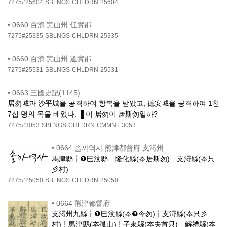
7275#25604
SBLNGS
CHLDRN
25604
•
0660 百濟 完山州 任實郡
7275#25335
SBLNGS
CHLDRN
25335
•
0660 百濟 完山州 道實郡
7275#25531
SBLNGS
CHLDRN
25531
•
0663 三國史記(1145)
居勿城과 沙平城을 공격하여 항복을 받았고, 德安城을 공격하여 1천
7십 명의 목을 베었다. ▐ 이 居勿이 居斯勿일까?
7275#3053
SBLNGS
CHLDRN
CMMNT
3053
•
0664 솔까역사 熊津都督府 支潯州
馬津縣┆❶巳汶縣┆隆化縣(夲居斯勿)┆支潯縣(夲只
彡村)
7275#25050
SBLNGS
CHLDRN
25050
•
0664 熊津都督府
支潯州九縣┆❶巳汶縣(夲❸今勿)┆支潯縣(夲只彡
村)┆馬津縣(夲孤山)┆子來縣(夲夫首只)┆解禮縣(夲