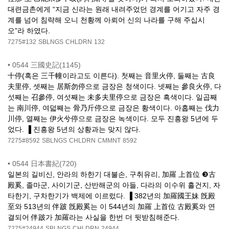
대련금촌에게 “지금 신라는 원래 내려주었던 경계를 어기고 자주 경
계를 넘어 침략해 오니 천황께 아뢰어 신의 나라를 구해 주십시
오”라 하였다.
7275#132
SBLNGS
CHLDRN
132
•
0544 三國史記(1145)
十停(혹은 三千幢이라고도 이른다). 첫째는 音里火停, 둘째는 古良
夫里停, 셋째는 居斯勿停으로 금장은 청색이다. 넷째는 參良火停, 다
섯째는 召參停, 여섯째는 未多夫里停으로 금장은 흑색이다. 일곱째
는 南川停, 여덟째는 骨乃斤停으로 금장은 황색이다. 아홉째는 伐力
川停, 열째는 伊火兮停으로 금장은 녹색이다. 모두 진흥왕 5년에 두
었다. ▐ 진흥왕 5년의 상황과는 맞지 않다.
7275#8592
SBLNGS
CHLDRN
CMMNT
8592
•
0544 日本書紀(720)
일본의 길비신, 안라의 하한기 대불손, 구취유리, 加羅 上首位 ❸古
殿奚, 졸마군, 사이기군, 산반해군의 아들, 다라의 이수위 흘건지, 자
타한기, 구차한기가 백제에 이르렀다. ▐ 382년의 加羅國王妹 旣殿
至와 513년의 伴跛 旣殿奚는 이 544년의 加羅 上首位 古殿奚와 연
결되어 伴跛가 加羅라는 사실을 한번 더 뒷받침해준다.
7275#24944
SBLNGS
CHLDRN
24944