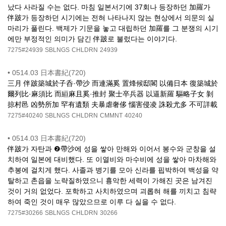
났다 사라질 수는 없다. 마침 일본서기에 37회나 등장하던 加羅가
伴跛가 등장하던 시기에는 전혀 나타나지 않는 현상에서 의문의 실
마리가 풀린다. 백제가 기문을 놓고 대립하던 加羅를 그 분쟁의 시기
에만 부정적인 의미가 담긴 伴跛로 불렀다는 이야기다.
7275#24939
SBLNGS
CHLDRN
24939
•
0514.03 日本書紀(720)
三月 伴跛築城於子呑·帶沙 而連滿奚 置烽候邸閣 以備日本 復築城於
爾列比·麻須比 而絙麻且奚·推封 聚士卒兵器 以逼新羅 驅略子女 剝
掠村邑 凶勢所加 罕有遺類 夫暴虐奢侈 惱害侵凌 誅殺尤多 不可詳載
7275#40240
SBLNGS
CHLDRN
CMMNT
40240
•
0514.03 日本書紀(720)
伴跛가 자탄과 ❷帶沙에 성을 쌓아 만해와 이어서 봉수와 군창을 설
치하여 일본에 대비했다. 또 이열비와 마수비에 성을 쌓아 마차해와
추봉에 걸치게 했다. 사졸과 병기를 모아 신라를 핍박하여 백성을 약
탈하고 촌읍을 노략질하였으니 흉악한 세력이 가해진 곳은 남겨진
것이 거의 없었다. 포학하고 사치하였으며 괴롭혀 해를 끼치고 침략
하여 죽인 것이 매우 많았으므로 이루 다 실을 수 없다.
7275#30266
SBLNGS
CHLDRN
30266