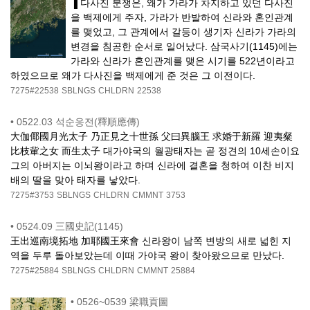
▐ 다사진 분쟁은, 왜가 가라가 차지하고 있던 다사진
을 백제에게 주자, 가라가 반발하여 신라와 혼인관계
를 맺었고, 그 관계에서 갈등이 생기자 신라가 가라의
변경을 침공한 순서로 일어났다. 삼국사기(1145)에는
가라와 신라가 혼인관계를 맺은 시기를 522년이라고
하였으므로 왜가 다사진을 백제에게 준 것은 그 이전이다.
7275#22538
SBLNGS
CHLDRN
22538
•
0522.03 석순응전(釋順應傳)
大伽倻國月光太子 乃正見之十世孫 父曰異腦王 求婚于新羅 迎夷粲
比枝軰之女 而生太子 대가야국의 월광태자는 곧 정견의 10세손이요
그의 아버지는 이뇌왕이라고 하며 신라에 결혼을 청하여 이찬 비지
배의 딸을 맞아 태자를 낳았다.
7275#3753
SBLNGS
CHLDRN
CMMNT
3753
•
0524.09 三國史記(1145)
王出巡南境拓地 加耶國王來會 신라왕이 남쪽 변방의 새로 넓힌 지
역을 두루 돌아보았는데 이때 가야국 왕이 찾아왔으므로 만났다.
7275#25884
SBLNGS
CHLDRN
CMMNT
25884
•
0526~0539 梁職貢圖