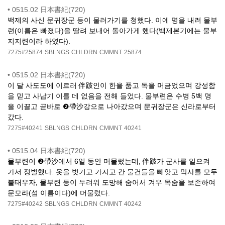
•
0515.02 日本書紀(720)
백제의 사신 문귀장군 등이 물러가기를 청했다. 이에 명을 내려 물부
련(이름은 빠졌다)을 딸려 보내어 돌아가게 했다(백제본기에는 물부
지지련이라 하였다).
7275#25874
SBLNGS
CHLDRN
CMMNT
25874
•
0515.02 日本書紀(720)
이 달 사도도에 이르러 伴跛인이 한을 품고 독을 머금었으며 강성함
을 믿고 사납기 이를 데 없음을 전해 들었다. 물부련은 수병 5백 명
을 이끌고 곧바로 ❷帶沙강으로 나아갔으며 문귀장군은 신라로부터
갔다.
7275#40241
SBLNGS
CHLDRN
CMMNT
40241
•
0515.04 日本書紀(720)
물부련이 ❷帶沙에서 6일 동안 머물렀는데, 伴跛가 군사를 일으켜
가서 정벌했다. 옷을 벗기고 가지고 간 물건들을 빼앗고 막사를 모두
불태우자, 물부련 등이 두려워 도망해 숨어서 겨우 목숨을 보존하여
문모라(섬 이름이다)에 머물렀다.
7275#40242
SBLNGS
CHLDRN
CMMNT
40242