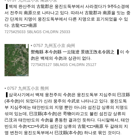
•
0757 九州五小京 南原小京
▐ 백제 완산주의 古龍郡은 웅진도둑부에서 사라졌다가 9주5소경에
서 전주의 南原으로 나타나고 있다. 따라서 古龍郡과 南原을 잇는 중
간 단계의 지명이 웅진도독부에서 다른 지명으로 표기되었을 수 있
다. 古龍￫□□￫南原
7275#25033
SBLNGS
CHLDRN
25033
•
0757 九州五小京 尙州
禦侮縣 本今勿縣 一云隂逹 景德王攺名令因之 ▐ 이 今
勿은 백제의 今勿과 상관이 없다.
7275#25127
SBLNGS
CHLDRN
25127
•
0757 九州五小京 熊州
▐ 삼국사기에서 백제 웅천주의 今勿은 웅진도독부 지심주의 巳汶縣
(夲今勿)이 되었다가 신라 웅주의 今武로 나타나고 있다. 웅진도독
부 지심주에는 태안반도의 지명 뿐만 아니라 섬진강 상류의 지명도
섞여 있는데, 巳汶縣(夲今勿)은 竒物이라고도 불린 섬진강 상류의
己汶과 태안반도의 今勿을 혼동한 결과인 듯하다. 다시말해서, 태안
반도의 今勿￫□□￫今武와 섬진강 상류의 古龍￫□□￫南原 두 갈래의 지
명 변천이 웅진도독부에서 巳汶縣(夲今勿) 하나로 묶인 것이다.