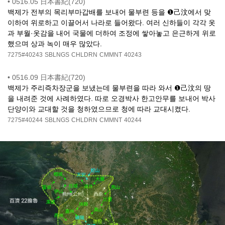
•
0516.05 日本書紀(720)
백제가 전부의 목리부마갑배를 보내어 물부련 등을 ❶己汶에서 맞
이하여 위로하고 이끌어서 나라로 들어왔다. 여러 신하들이 각각 옷
과 부월·옷감을 내어 국물에 더하여 조정에 쌓아놓고 은근하게 위로
했으며 상과 녹이 매우 많았다.
7275#40243
SBLNGS
CHLDRN
CMMNT
40243
•
0516.09 日本書紀(720)
백제가 주리즉차장군을 보냈는데 물부련을 따라 와서 ❶己汶의 땅
을 내려준 것에 사례하였다. 따로 오경박사 한고안무를 보내어 박사
단양이와 교대할 것을 청하였으므로 청에 따라 교대시켰다.
7275#40244
SBLNGS
CHLDRN
CMMNT
40244