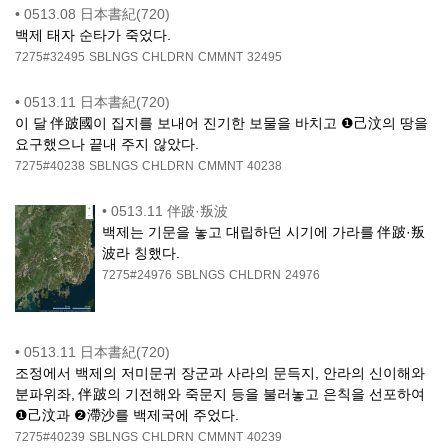
•
0513.08 日本書紀(720)
백제 태자 순타가 죽었다.
7275#32495
SBLNGS
CHLDRN
CMMNT
32495
•
0513.11 日本書紀(720)
이 달 伴跛國이 집지를 보내어 진기한 보물을 바치고 ❶己汶의 땅을
요구했으나 끝내 주지 않았다.
7275#40238
SBLNGS
CHLDRN
CMMNT
40238
•
0513.11 伴跛·叛波
백제는 기문을 놓고 대립하던 시기에 가라를 伴跛·叛
波라 칭했다.
7275#24976
SBLNGS
CHLDRN
24976
•
0513.11 日本書紀(720)
조정에서 백제의 저미문귀 장군과 사라의 문득지, 안라의 신이해와
분파위좌, 伴跛의 기전해와 죽문지 등을 불러놓고 은칙을 선포하여
❶己汶과 ❷滯沙를 백제국에 주었다.
7275#40239
SBLNGS
CHLDRN
CMMNT
40239