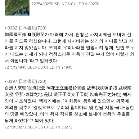
7275#30270
SBLNGS
CHLDRN
30270
•
0382 日本書紀(720)
加羅國王妹 ❶旣殿至가 대왜에 가서 ‘천황은 사지비궤을 보내어 신
라를 치도록 하셨습니다. 그런데 사지비궤는 신라의 미녀를 받고 신
라를 치지 않았습니다. 오히려 우리나라를 멸망시켜 형제, 인민 모두
가 떠도는 신세가 되니 걱정스러운 마음에 견딜 수가 없어 이렇게 와
서 아룁니다.’라고 말하였다.
7275#24945
SBLNGS
CHLDRN
24945
•
0397 日本書紀(720)
百濟人來朝(百濟記云 阿花王立無禮於貴國 故奪我枕彌多禮 及峴南·
支侵·谷那·東韓之地 是以 遣王子直支于天朝 以脩先王之好也) 백제
인이 내조하였다. 백제기에는, “아화왕이 왕위에 있으면서 귀국에
예의를 갖추지 않았으므로 우리의 침미다례 및 현남·지침·곡나·동한
의 땅을 빼앗았다. 이에 왕자 직지를 천조에 보내어 선왕의 우호를
닦게 하였다”고 되어 있다.
7275#30271
SBLNGS
CHLDRN
30271