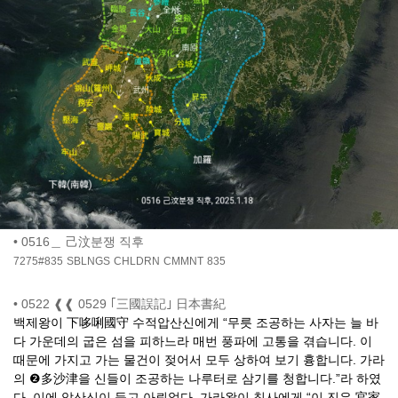
•
0516＿ 己汶분쟁 직후
7275#835
SBLNGS
CHLDRN
CMMNT
835
•
0522 ❰❰ 0529 ｢三國誤記｣ 日本書紀
백제왕이 下哆唎國守 수적압산신에게 “무릇 조공하는 사자는 늘 바
다 가운데의 굽은 섬을 피하느라 매번 풍파에 고통을 겪습니다. 이
때문에 가지고 가는 물건이 젖어서 모두 상하여 보기 흉합니다. 가라
의 ❷多沙津을 신들이 조공하는 나루터로 삼기를 청합니다.”라 하였
다. 이에 압산신이 듣고 아뢰었다. 가라왕이 칙사에게 “이 진은 官家