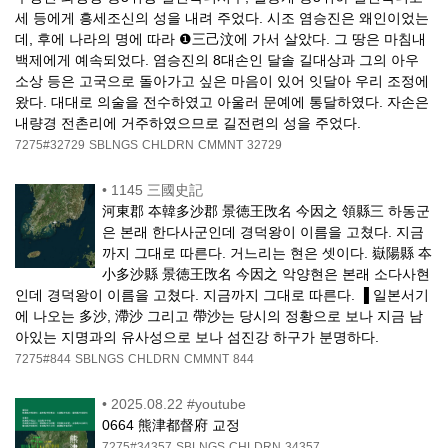
세 등에게 흥세조신의 성을 내려 주었다. 시조 염승진은 왜인이었는
데, 후에 나라의 명에 따라 ❶三己汶에 가서 살았다. 그 땅은 마침내
백제에게 예속되었다. 염승진의 8대손인 달솔 길대상과 그의 아우
소상 등은 고국으로 돌아가고 싶은 마음이 있어 잇달아 우리 조정에
왔다. 대대로 의술을 전수하였고 아울러 문예에 통달하였다. 자손은
내량경 전촌리에 거주하였으므로 길전련의 성을 주었다.
7275#32729
SBLNGS
CHLDRN
CMMNT
32729
•
1145 三國史記
河東郡 夲韓多沙郡 景徳王攺名 今因之 領縣三 하동군
은 본래 한다사군인데 경덕왕이 이름을 고쳤다. 지금
까지 그대로 따른다. 거느리는 현은 셋이다. 嶽陽縣 夲
小多沙縣 景徳王攺名 今因之 악양현은 본래 소다사현
인데 경덕왕이 이름을 고쳤다. 지금까지 그대로 따른다. ▐ 일본서기
에 나오는 多沙, 滯沙 그리고 帶沙는 당시의 정황으로 보나 지금 남
아있는 지명과의 유사성으로 보나 섬진강 하구가 분명하다.
7275#844
SBLNGS
CHLDRN
CMMNT
844
•
2025.08.22 #youtube
0664 熊津都督府 교정
7275#34357
SBLNGS
CHLDRN
34357