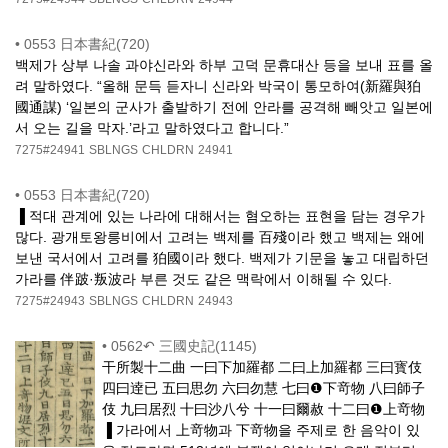
•
0553 日本書紀(720)
백제가 상부 나솔 과야신라와 하부 고덕 문휴대산 등을 보내 표를 올
려 말하였다. “올해 문득 듣자니 신라와 박국이 통모하여(新羅與狛
國通謀) ‘일본의 군사가 출발하기 전에 안라를 공격해 빼앗고 일본에
서 오는 길을 막자.’라고 말하였다고 합니다.”
7275#24941
SBLNGS
CHLDRN
24941
•
0553 日本書紀(720)
▐ 적대 관계에 있는 나라에 대해서는 혐오하는 표현을 담는 경우가
많다. 광개토왕릉비에서 고려는 백제를 百殘이라 했고 백제는 왜에
보낸 국서에서 고려를 狛國이라 했다. 백제가 기문을 놓고 대립하던
가라를 伴跛·叛波라 부른 것도 같은 맥락에서 이해될 수 있다.
7275#24943
SBLNGS
CHLDRN
24943
•
0562↶ 三國史記(1145)
干所製十二曲 一曰下加羅都 二曰上加羅都 三曰寳伎
四曰逹已 五曰思勿 六曰勿慧 七曰❶下竒物 八曰師子
伎 九曰居烈 十曰沙八兮 十一曰爾赦 十二曰❶上竒物
▐ 가라에서 上竒物과 下竒物을 주제로 한 음악이 있