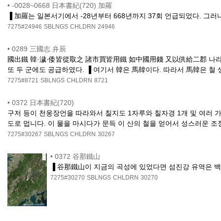
•
-0028~0668 日本書紀(720) 加羅
▐ 加羅는 일본서기에서 -28년부터 668년까지 37회 언급되었다. 그러나
7275#24946
SBLNGS
CHLDRN
24946
•
0289 三國志 弁辰
國出鐵 韓·濊·倭皆從取之 諸市買皆用鐵 如中國用錢 又以供給二郡 나라에
또 두 군에도 공급하였다. ▐ 여기서 韓은 馬韓이다. 따라서 馬韓은 철
7275#8721
SBLNGS
CHLDRN
8721
•
0372 日本書紀(720)
구저 등이 천웅장언을 따라와서 칠지도 1자루와 칠자경 1개 및 여러 
도로 멉니다. 이 물을 마시다가 문득 이 산의 철을 얻어서 성스러운 
7275#30267
SBLNGS
CHLDRN
30267
•
0372 谷那鐵山
▐ 谷那鐵山이 지금의 곡성에 있었다면 섬진강 유역은 백
7275#30270
SBLNGS
CHLDRN
30270