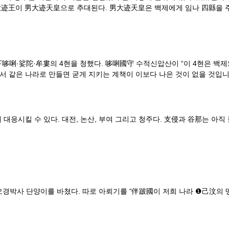
大迹王이 男大迹天皇으로 추대된다. 男大迹天皇은 백제에게 임나 四縣을 주
下哆唎·娑陀·牟婁의 4현을 청했다. 哆唎國守 수적신압산이 “이 4현은 백
 같은 나라로 만들면 굳게 지키는 계책이 이보다 나은 것이 없을 것입니다
 대응시킬 수 있다. 대전, 논산, 부여 그리고 청주다. 支侵과 谷那는 아직
경박사 단양이를 바쳤다. 따로 아뢰기를 “伴跛國이 저희 나라 ❶己汶의 