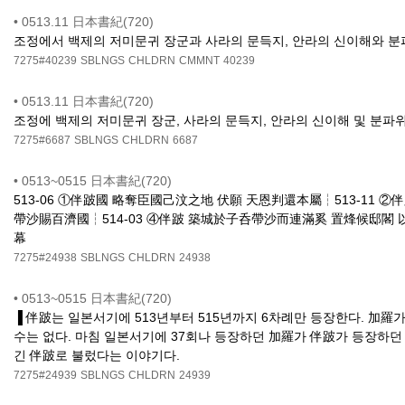
•
0513.11 日本書紀(720)
조정에서 백제의 저미문귀 장군과 사라의 문득지, 안라의 신이해와 분
7275#40239
SBLNGS
CHLDRN
CMMNT
40239
•
0513.11 日本書紀(720)
조정에 백제의 저미문귀 장군, 사라의 문득지, 안라의 신이해 및 분파
7275#6687
SBLNGS
CHLDRN
6687
•
0513~0515 日本書紀(720)
513-06 ①伴跛國 略奪臣國己汶之地 伏願 天恩判還本屬┆513-
帶沙賜百濟國┆514-03 ④伴跛 築城於子呑帶沙而連滿奚 置烽候邸閣 
幕
7275#24938
SBLNGS
CHLDRN
24938
•
0513~0515 日本書紀(720)
▐ 伴跛는 일본서기에 513년부터 515년까지 6차례만 등장한다. 加羅가
수는 없다. 마침 일본서기에 37회나 등장하던 加羅가 伴跛가 등장하던
긴 伴跛로 불렀다는 이야기다.
7275#24939
SBLNGS
CHLDRN
24939