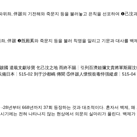
파위좌, 伴跛의 기전해와 죽문지 등을 불러놓고 은칙을 선포하여 ❶己汶과
위좌, 伴跛 ❷旣殿奚와 죽문지 등을 불러 칙명을 알리고 기문과 대사를 백
11 ②伴跛國 遣戢支獻珍寶 乞己汶之地 而終不賜┆引列百濟姐彌文貴將軍
以備日本┆515-02 到于沙都嶋 傳聞 ⑤伴跛人懷恨銜毒恃强縱虐┆515-0
 -28년부터 668년까지 37회 등장하는 것과 대조적이다. 혼자서 백제,
 시기에는 전혀 나타나지 않는 현상에서 의문의 실마리가 풀린다. 백제가