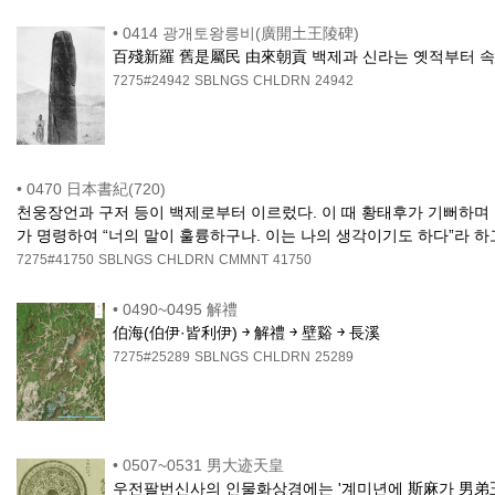
•
0414 광개토왕릉비(廣開土王陵碑)
百殘新羅 舊是屬民 由來朝貢 백제과 신라는 옛적부터 속
7275#24942
SBLNGS
CHLDRN
24942
•
0470 日本書紀(720)
천웅장언과 구저 등이 백제로부터 이르렀다. 이 때 황태후가 기뻐하며 구저
가 명령하여 “너의 말이 훌륭하구나. 이는 나의 생각이기도 하다”라 하
7275#41750
SBLNGS
CHLDRN
CMMNT
41750
•
0490~0495 解禮
伯海(伯伊·皆利伊) ￫ 解禮 ￫ 壁谿 ￫ 長溪
7275#25289
SBLNGS
CHLDRN
25289
•
0507~0531 男大迹天皇
우전팔번신사의 인물화상경에는 '계미년에 斯麻가 男弟王의