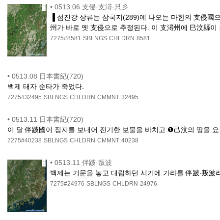
•
0513.06 支侵·支潯·只彡
▐ 섬진강 상류는 삼국지(289)에 나오는 마한의 支侵國
州가 바로 옛 支侵으로 추정된다. 이 支潯州에 巳汶縣이
7275#8581
SBLNGS
CHLDRN
8581
•
0513.08 日本書紀(720)
백제 태자 순타가 죽었다.
7275#32495
SBLNGS
CHLDRN
CMMNT
32495
•
0513.11 日本書紀(720)
이 달 伴跛國이 집지를 보내어 진기한 보물을 바치고 ❶己汶의 땅을 요
7275#40238
SBLNGS
CHLDRN
CMMNT
40238
•
0513.11 伴跛·叛波
백제는 기문을 놓고 대립하던 시기에 가라를 伴跛·叛波라
7275#24976
SBLNGS
CHLDRN
24976