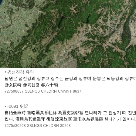
•
@섬진강 유역
남원은 섬진강의 상류고 장수는 금강의 상류며 운봉은 낙동강의 상류
@女院峙 @육십령 @六十嶺
7275#8637
SBLNGS
CHLDRN
CMMNT
8637
•
-0091 史記
自始全燕時 嘗略屬真番朝鮮 為置吏築鄣塞 연나라가 그 전성기 때 진번
켰다. 漢興為其遠難守 復修遼東故塞 至浿水為界屬燕 한나라가 일어나서
7275#30268
SBLNGS
CHLDRN
30268