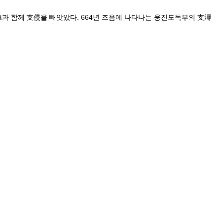
東韓과 함께 支侵을 빼앗았다. 664년 즈음에 나타나는 웅진도독부의 支潯