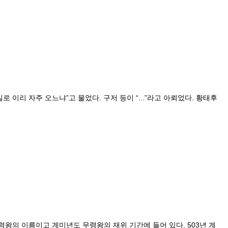
이리 자주 오느냐”고 물었다. 구저 등이 “...”라고 아뢰었다. 황태후
왕의 이름이고 계미년도 무령왕의 재위 기간에 들어 있다. 503년 계