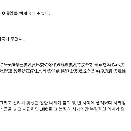
 ❷滯沙를 백제국에 주었다.
제국에 주었다.
斯羅汶得至安羅辛已奚及賁巴委佐③伴跛既殿奚及竹汶至等 奉宣恩勅 以己汶
4 物部連 於帶沙江停住六日 ⑥伴跛 興師往伐 逼脱衣裳 劫掠所齎 盡燒帷
 왜 그리고 신라와 맞섰던 강한 나라가 불과 몇 년 사이에 생겨났다 사라질
 기문을 놓고 대립하던 加羅를 그 분쟁의 시기에만 부정적인 의미가 담