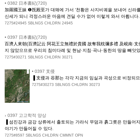
•
0382 日本書紀(720)
加羅國王妹 ❶旣殿至가 대왜에 가서 ‘천황은 사지비궤을 보내어 신라를
신세가 되니 걱정스러운 마음에 견딜 수가 없어 이렇게 와서 아룁니다.
7275#24945
SBLNGS
CHLDRN
24945
•
0397 日本書紀(720)
百濟人來朝(百濟記云 阿花王立無禮於貴國 故奪我枕彌多禮 及峴南·支侵·
지 않았으므로 우리의 침미다례 및 현남·지침·곡나·동한의 땅을 빼앗았
7275#30271
SBLNGS
CHLDRN
30271
•
0397 支侵
▐ 支侵과 谷那는 각각 지금의 임실과 곡성으로 비정되므
7275#30273
SBLNGS
CHLDRN
30273
›
0397 고고학적 양상
▐ 섬진강과 금강 상류에서 출토되는 가라식 무덤과 흙그릇은 만들어지기
야기가 만들어질 수 있다.
7275#8597
SBLNGS
CHLDRN
CMMNT
OPN