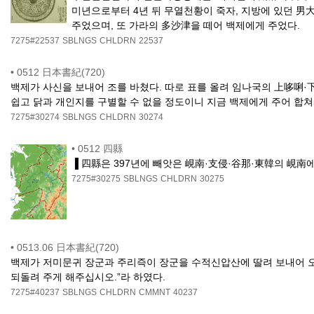
미년으로부터 4년 뒤 무열천황이 죽자, 지방에 있던 男
주었으며, 또 가라의 多沙津을 떼어 백제에게 주었다.
7275#22537
SBLNGS
CHLDRN
22537
•
0512 日本書紀(720)
백제가 사신을 보내어 조를 바쳤다. 따로 표를 올려 임나국의 上哆唎·
쉽고 닭과 개인지를 구별할 수 없을 정도이니 지금 백제에게 주어 합쳐서
7275#30274
SBLNGS
CHLDRN
30274
•
0512 四縣
▐ 四縣은 397년에 빼앗은 峴南·支侵·谷那·東韓의 峴南에
7275#30275
SBLNGS
CHLDRN
30275
•
0513.06 日本書紀(720)
백제가 저미문귀 장군과 주리즉이 장군을 수적신압산에 딸려 보내어 오
되돌려 주게 해주십시오.”라 하였다.
7275#40237
SBLNGS
CHLDRN
CMMNT
40237