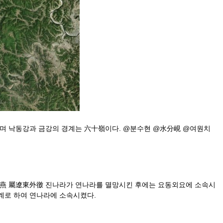
峙며 낙동강과 금강의 경계는 六十嶺이다. @분수현 @水分峴 @여원치
滅燕 屬遼東外徼 진나라가 연나라를 멸망시킨 후에는 요동외요에 소속시
계로 하여 연나라에 소속시켰다.