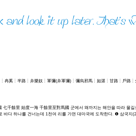
┆冉奚┆半路┆弁樂奴┆軍彌(弁軍彌)┆彌烏邪馬┆如湛┆甘路┆戶路
七千餘里 始度一海 千餘里至對馬國 군에서 왜까지는 해안을 따라 물길로
 바다 하나를 건너는데 1천여 리를 가면 대마국에 도착한다. ❶ 삼국지(