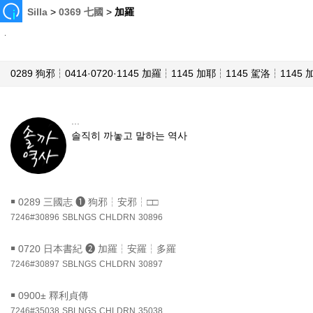
Silla
>
0369 七國
>
加羅
0289 狗邪┆0414·0720·1145 加羅┆1145 加耶┆1145 駕洛┆1145 
...
솔직히 까놓고 말하는 역사
￭
0289 三國志 ❶ 狗邪┆安邪┆□□
7246#30896
SBLNGS
CHLDRN
30896
￭
0720 日本書紀 ❷ 加羅┆安羅┆多羅
7246#30897
SBLNGS
CHLDRN
30897
￭
0900± 釋利貞傳
7246#35038
SBLNGS
CHLDRN
35038