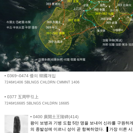
•
0369~0474 倭의 韓國개입
7246#1406
SBLNGS
CHLDRN
CMMNT
1406
•
0377 五周甲引上
7246#16685
SBLNGS
CHLDRN
16685
•
0400 廣開土王陵碑(414)
왕이 보병과 기병 도합 5만 명을 보내어 신라를 구원하
의 종발성에 이르니 성이 곧 항복하였다. ▐ 가장 이른