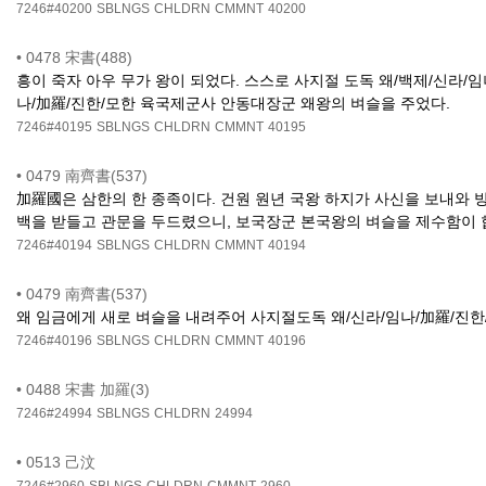
7246#40200
SBLNGS
CHLDRN
CMMNT
40200
•
0478 宋書(488)
흥이 죽자 아우 무가 왕이 되었다. 스스로 사지절 도독 왜/백제/신라/임
나/加羅/진한/모한 육국제군사 안동대장군 왜왕의 벼슬을 주었다.
7246#40195
SBLNGS
CHLDRN
CMMNT
40195
•
0479 南齊書(537)
加羅國은 삼한의 한 종족이다. 건원 원년 국왕 하지가 사신을 보내와 방
백을 받들고 관문을 두드렸으니, 보국장군 본국왕의 벼슬을 제수함이 합
7246#40194
SBLNGS
CHLDRN
CMMNT
40194
•
0479 南齊書(537)
왜 임금에게 새로 벼슬을 내려주어 사지절도독 왜/신라/임나/加羅/진
7246#40196
SBLNGS
CHLDRN
CMMNT
40196
•
0488 宋書 加羅(3)
7246#24994
SBLNGS
CHLDRN
24994
•
0513 己汶
7246#2960
SBLNGS
CHLDRN
CMMNT
2960