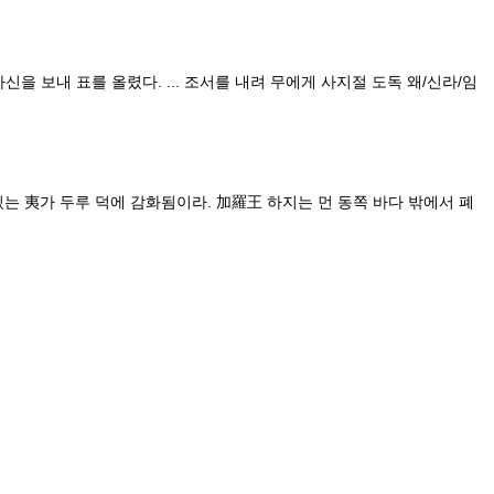
을 보내 표를 올렸다. ... 조서를 내려 무에게 사지절 도독 왜/신라/임
있는 夷가 두루 덕에 감화됨이라. 加羅王 하지는 먼 동쪽 바다 밖에서 폐