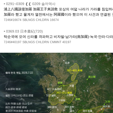
•
0291~0309 ❰❰ 0209 솔까역사
浦上八國謀侵加羅 加羅王子来請救 포상의 여덟 나라가 가라를 침입하려고
加羅라 했고 물계자 열전에서는 阿羅國이라 했으며 이 사건과 연결된 
7246#16674
SBLNGS
CHLDRN
16674
•
0369.03 日本書紀(720)
탁순국에 모여 신라를 격파하고 비자발‧남가라(南加羅)‧녹국‧안라‧다라
7246#40197
SBLNGS
CHLDRN
CMMNT
40197