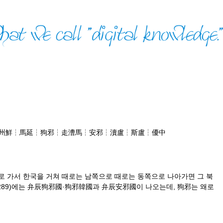
┆州鮮┆馬延┆狗邪┆走漕馬┆安邪┆瀆盧┆斯盧┆優中
 가서 한국을 거쳐 때로는 남쪽으로 때로는 동쪽으로 나아가면 그 북
289)에는 弁辰狗邪國·狗邪韓國과 弁辰安邪國이 나오는데, 狗邪는 왜로