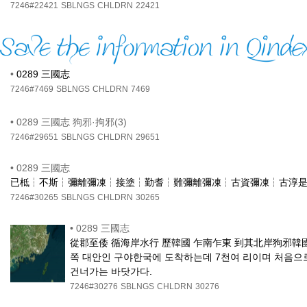
7246#22421
SBLNGS
CHLDRN
22421
•
0289 三國志
7246#7469
SBLNGS
CHLDRN
7469
•
0289 三國志 狗邪·拘邪(3)
7246#29651
SBLNGS
CHLDRN
29651
•
0289 三國志
已柢┆不斯┆彌離彌凍┆接塗┆勤耆┆難彌離彌凍┆古資彌凍┆古淳是
7246#30265
SBLNGS
CHLDRN
30265
•
0289 三國志
從郡至倭 循海岸水行 歷韓國 乍南乍東 到其北岸狗邪韓國 
쪽 대안인 구야한국에 도착하는데 7천여 리이며 처음으로
건너가는 바닷가다.
7246#30276
SBLNGS
CHLDRN
30276