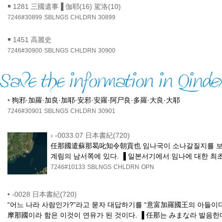
￭
1281 三國遺事▐ 伽耶(16) 駕洛(10)
7246#30899
SBLNGS
CHLDRN
30899
￭
1451 高麗史
7246#30900
SBLNGS
CHLDRN
30900
•
狗邪·加羅·加良·加耶·安邪·安羅·阿尸良·多羅·大良·大耶
7246#30901
SBLNGS
CHLDRN
30901
›
-0033.07 日本書紀(720)
任那國遣蘇那曷叱知令朝貢也 임나국이 소나갈질지를 보내
계림의 남서쪽에 있다. ▐ 일본서기에서 임나에 대한 최
7246#10133
SBLNGS
CHLDRN
OPN
•
-0028 日本書紀(720)
“어느 나라 사람인가?”라고 묻자 대답하기를 “意富加羅國王의 아들이다
摩那國이라 함은 이것이 연유가 된 것이다. ▐ 任那는 みまな라 발음한