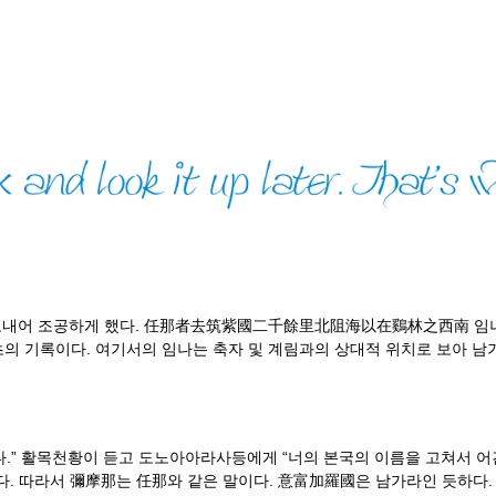
어 조공하게 했다. 任那者去筑紫國二千餘里北阻海以在鷄林之西南 임나는 
초의 기록이다. 여기서의 임나는 축자 및 계림과의 상대적 위치로 보아 남
.” 활목천황이 듣고 도노아아라사등에게 “너의 본국의 이름을 고쳐서 어
다. 따라서 彌摩那는 任那와 같은 말이다. 意富加羅國은 남가라인 듯하다.