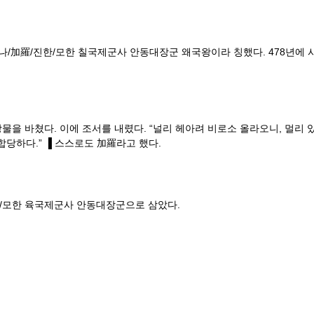
나/加羅/진한/모한 칠국제군사 안동대장군 왜국왕이라 칭했다. 478년에 사신
물을 바쳤다. 이에 조서를 내렸다. “널리 헤아려 비로소 올라오니, 멀리 
당하다.” ▐ 스스로도 加羅라고 했다.
한/모한 육국제군사 안동대장군으로 삼았다.