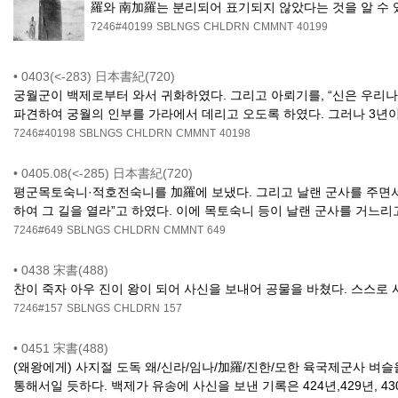
羅와 南加羅는 분리되어 표기되지 않았다는 것을 알 수 
7246#40199
SBLNGS
CHLDRN
CMMNT
40199
•
0403(<-283) 日本書紀(720)
궁월군이 백제로부터 와서 귀화하였다. 그리고 아뢰기를, “신은 우리나
파견하여 궁월의 인부를 가라에서 데리고 오도록 하였다. 그러나 3년
7246#40198
SBLNGS
CHLDRN
CMMNT
40198
•
0405.08(<-285) 日本書紀(720)
평군목토숙니·적호전숙니를 加羅에 보냈다. 그리고 날랜 군사를 주면서 
하여 그 길을 열라”고 하였다. 이에 목토숙니 등이 날랜 군사를 거느
7246#649
SBLNGS
CHLDRN
CMMNT
649
•
0438 宋書(488)
찬이 죽자 아우 진이 왕이 되어 사신을 보내어 공물을 바쳤다. 스스로
7246#157
SBLNGS
CHLDRN
157
•
0451 宋書(488)
(왜왕에게) 사지절 도독 왜/신라/임나/加羅/진한/모한 육국제군사 벼슬을
통해서일 듯하다. 백제가 유송에 사신을 보낸 기록은 424년,429년, 430