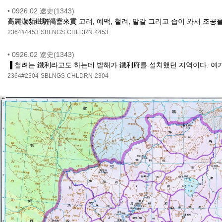
•
0926.02 遼史(1343)
高麗濊貊鐵驪鞨霫來貢 고려, 예맥, 철려, 말갈 그리고 습이 와서 조공을
2364#4453
SBLNGS
CHLDRN
4453
•
0926.02 遼史(1343)
▐ 철려는 鐵利라고도 하는데 발해가 鐵利府를 설치했던 지역이다. 여
2364#2304
SBLNGS
CHLDRN
2304