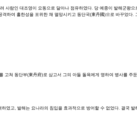
구려 사람인 대조영이 요동으로 달아나 점유하였다. 당 예종이 발해군왕으로
격하여 홀한성을 포위한 채 멸망시키고 동단국(東丹國)으로 바꾸었다. 그 
를 고쳐 동단부(東丹府)로 삼고서 그의 아들 돌욕에게 명하여 병사를 주
격하였고, 발해는 요나라의 침입을 효과적으로 방어할 수 없었다. 결국 발해