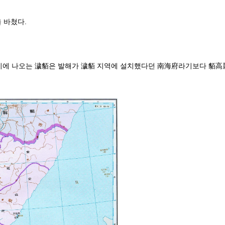
 바쳤다.
기에 나오는 濊貊은 발해가 濊貊 지역에 설치했다던 南海府라기보다 貊高