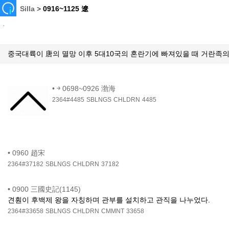
Silla
>
0916~1125 遼
중국대륙이 唐의 멸망 이후 5대10국의 혼란기에 빠져있을 때 거란족의
•
￫ 0698~0926 渤海
2364#4485
SBLNGS
CHLDRN
4485
•
0960 趙宋
2364#37182
SBLNGS
CHLDRN
37182
•
0900 三國史記(1145)
견훤이 후백제 왕을 자칭하며 관부를 설치하고 관직을 나누었다.
2364#33658
SBLNGS
CHLDRN
CMMNT
33658