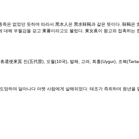
종족은 없었던 듯하며 따라서 黑水人은 黑水靺鞨과 같은 뜻이다. 靺鞨은 
에 대해 우월감을 갖고 東蕃이라고도 불렀다. 東女眞이 왕고와 접촉하는 
), 오월(10국), 발해, 고려, 회홍(Uygur), 조복(Tartar), .
 도망하여 달아나다 아랫 사람에게 살해되었다. 태조가 즉위하여 원년을 