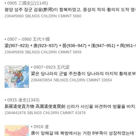
•
0905 三國史記(1145)
평양 성주 장군 검용(黔用)이 항복하였고, 증성의 적의·황의의 도적 명
2364#5660
SBLNGS
CHLDRN
CMMNT
5660
•
0907 ~ 0960 五代十國
梁(907~923) ￫ 唐(923~937) ￫ 晉(936~947) ￫ 漢(947~951) ￫ 周(951~
2364#5659
SBLNGS
CHLDRN
CMMNT
5659
•
0907~0923 五代梁
梁은 당나라의 군벌 주전충이 당나라의 마지막 황제로부
2364#33654
SBLNGS
CHLDRN
CMMNT
33654
•
0915 遼史(1343)
新羅遣使貢方物 高麗遣使進寶劍 신라가 사신을 파견하여 방물을 바치고 
2364#41878
SBLNGS
CHLDRN
CMMNT
41878
•
0916 遼
唐이 망해갈 때 북방에서는 거란 8부족이 성장하였는데