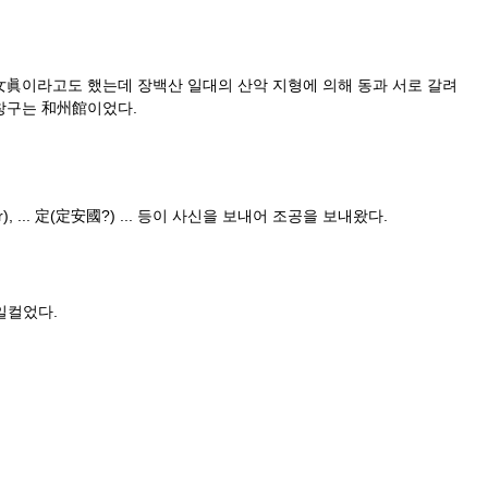
女眞이라고도 했는데 장백산 일대의 산악 지형에 의해 동과 서로 갈려
창구는 和州館이었다.
.. 定(定安國?) ... 등이 사신을 보내어 조공을 보내왔다.
일컬었다.