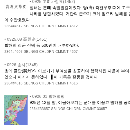
•
0925 고려사절요(1452)
발해는 본래 속말말갈이었다. 당(唐) 측천무후 때에 고
나라를 병합하였다. 거란의 군주가 크게 일으켜 발해를 공
이 수만호였다.
2364#4512
SBLNGS
CHLDRN
CMMNT
4512
•
0925.09 高麗史(1451)
발해의 장군 신덕 등 500인이 내투하였다.
2364#4607
SBLNGS
CHLDRN
CMMNT
4607
•
0926 송사(1345)
초에 글단(契丹)의 아보기가 부여성을 침공하여 함락시킨 다음에 부여
였으나 이기지 못하였다. ▐ 이 기록은 잘못된 것이다.
2364#4616
SBLNGS
CHLDRN
CMMNT
4616
•
0926.01 발해멸망
925년 12월 말, 야율아보기는 군대를 이끌고 발해를 공
2364#33657
SBLNGS
CHLDRN
CMMNT
33657