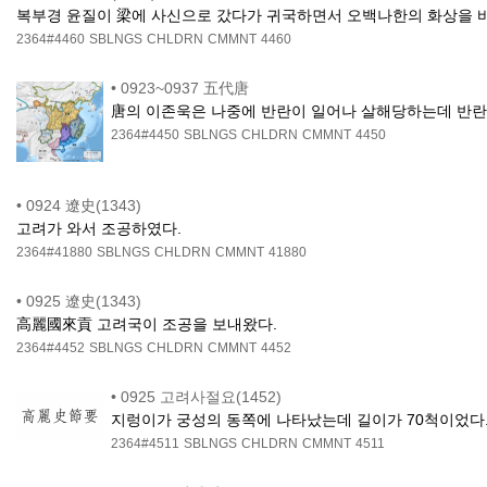
복부경 윤질이 梁에 사신으로 갔다가 귀국하면서 오백나한의 화상을 바
2364#4460
SBLNGS
CHLDRN
CMMNT
4460
•
0923~0937 五代唐
唐의 이존욱은 나중에 반란이 일어나 살해당하는데 반란 
2364#4450
SBLNGS
CHLDRN
CMMNT
4450
•
0924 遼史(1343)
고려가 와서 조공하였다.
2364#41880
SBLNGS
CHLDRN
CMMNT
41880
•
0925 遼史(1343)
高麗國來貢 고려국이 조공을 보내왔다.
2364#4452
SBLNGS
CHLDRN
CMMNT
4452
•
0925 고려사절요(1452)
지렁이가 궁성의 동쪽에 나타났는데 길이가 70척이었다.
2364#4511
SBLNGS
CHLDRN
CMMNT
4511