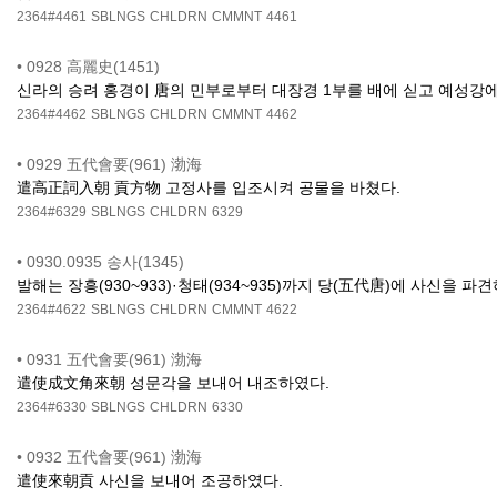
2364#4461
SBLNGS
CHLDRN
CMMNT
4461
•
0928 高麗史(1451)
신라의 승려 홍경이 唐의 민부로부터 대장경 1부를 배에 싣고 예성강
2364#4462
SBLNGS
CHLDRN
CMMNT
4462
•
0929 五代會要(961) 渤海
遣高正詞入朝 貢方物 고정사를 입조시켜 공물을 바쳤다.
2364#6329
SBLNGS
CHLDRN
6329
•
0930.0935 송사(1345)
발해는 장흥(930~933)·청태(934~935)까지 당(五代唐)에 사신을 
2364#4622
SBLNGS
CHLDRN
CMMNT
4622
•
0931 五代會要(961) 渤海
遣使成文角來朝 성문각을 보내어 내조하였다.
2364#6330
SBLNGS
CHLDRN
6330
•
0932 五代會要(961) 渤海
遣使來朝貢 사신을 보내어 조공하였다.