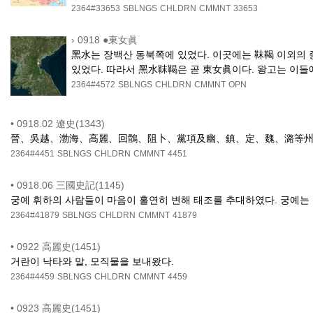
2364#33653
SBLNGS
CHLDRN
CMMNT
33653
›
0918 ●東女眞
黑水는 장백산 동북쪽에 있었다. 이곳에는 靺鞨 이외의 
있었다. 따라서 黑水靺鞨은 곧 東女眞이다. 왕고는 이들
2364#4572
SBLNGS
CHLDRN
CMMNT
OPN
•
0918.02 遼史(1343)
晉、吳越、渤海、高麗、回鶻、阻卜、黨項及幽、鎮、定、魏、潞等州各遣使來貢 진(五代晉
2364#4451
SBLNGS
CHLDRN
CMMNT
4451
•
0918.06 三國史記(1145)
궁예 휘하의 사람들이 마음이 홀연히 변해 태조를 추대하였다. 궁예는
2364#41879
SBLNGS
CHLDRN
CMMNT
41879
•
0922 高麗史(1451)
거란이 낙타와 말, 모직물을 보내왔다.
2364#4459
SBLNGS
CHLDRN
CMMNT
4459
•
0923 高麗史(1451)