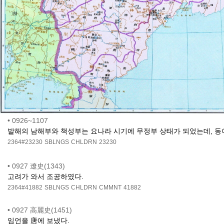
•
0926~1107
발해의 남해부와 책성부는 요나라 시기에 무정부 상태가 되었는데, 동
2364#23230
SBLNGS
CHLDRN
23230
•
0927 遼史(1343)
고려가 와서 조공하였다.
2364#41882
SBLNGS
CHLDRN
CMMNT
41882
•
0927 高麗史(1451)
임언을 唐에 보냈다.