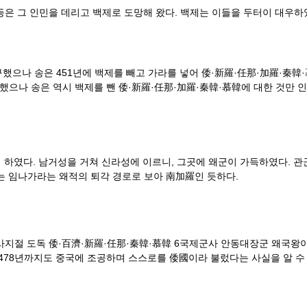
 등은 그 인민을 데리고 백제로 도망해 왔다. 백제는 이들을 두터이 대우하
구했으나 송은 451년에 백제를 빼고 가라를 넣어 倭·新羅·任那·加羅·秦韓·
했으나 송은 역시 백제를 뺀 倭·新羅·任那·加羅·秦韓·慕韓에 대한 것만 인
게 하였다. 남거성을 거쳐 신라성에 이르니, 그곳에 왜군이 가득하였다. 
오는 임나가라는 왜적의 퇴각 경로로 보아 南加羅인 듯하다.
 사지절 도독 倭·百濟·新羅·任那·秦韓·慕韓 6국제군사 안동대장군 왜국왕이
478년까지도 중국에 조공하며 스스로를 倭國이라 불렀다는 사실을 알 수 