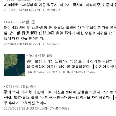
加羅國王 己本旱岐와 아들 백구지, 아수지, 국사리, 이라마주, 이문지
2665#30534
SBLNGS
CHLDRN
30534
•
0413~0502 倭5王
왜는 438년에 倭·百濟·新羅·任那·秦韓·慕韓에 대한 우월적 지위를 요
를 넣어 倭·百濟·新羅·任那·加羅·秦韓·慕韓에 대한 우월적 지위를 요구
韓에 대한 것을 인정한다.
2665#24758
SBLNGS
CHLDRN
24758
•
0414 任那加羅
왕이 보병과 기병 도합 5만 명을 보내어 신라를 구원하
의 종발성에 이르니 성이 곧 항복하였다. ▐ 여기에 나
2665#35442
SBLNGS
CHLDRN
CMMNT
35442
•
0438~0478 倭國王
讚이 죽자 아우 珍이 왕이 되어 사신을 보내어 공물을 바쳤다. 스스로
·任那·加羅·秦韓·慕韓 7국제군사 안동대장군 倭國王을 자칭하였다. ▐ 
두 후대에 고쳐써진 것이다.
2665#5599
SBLNGS
CHLDRN
CMMNT
5599