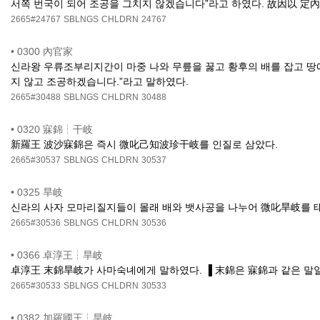
서쪽 번국이 되어 조공을 그치지 않겠습니다”라고 하였다. 故因以 定
2665#24767
SBLNGS
CHLDRN
24767
•
0300 內官家
신라왕 우류조부리지간이 마중 나와 무릎을 꿇고 황후의 배를 잡고 땅
지 않고 조공하겠습니다.”라고 말하였다.
2665#30488
SBLNGS
CHLDRN
30488
•
0320 寐錦┆干岐
新羅王 波沙寐錦은 즉시 微叱己知波珍干岐를 인질로 삼았다.
2665#30537
SBLNGS
CHLDRN
30537
•
0325 旱岐
신라의 사자 모마리질지들이 몰래 배와 뱃사공을 나누어 微叱旱岐를 
2665#30536
SBLNGS
CHLDRN
30536
•
0366 卓淳王┆旱岐
卓淳王 末錦旱岐가 사마숙녜에게 말하였다. ▐ 末錦은 寐錦과 같은 말일
2665#30533
SBLNGS
CHLDRN
30533
•
0382 加羅國王┆旱岐