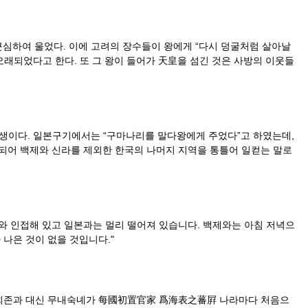
근심하여 울었다. 이에 고려의 장수들이 왕에게 “다시 덩굴처럼 살아날
오래되었다고 한다. 또 그 왕이 들어가 天皇을 섬긴 것은 사방의 이웃들
생이다. 일본구기에서는 “구마나리를 말다왕에게 주었다”고 하였는데,
되어 백제와 신라를 제외한 한국의 나머지 지역을 통틀어 일컫는 말로
제와 인접해 있고 일본과는 멀리 떨어져 있습니다. 백제와는 아침 저녁으
나은 것이 없을 것입니다."
장족희존과 대신 무내숙녜가 每國初置官家 爲海表之蕃屛 나라마다 처음으