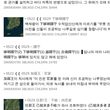
로 관가를 설치하고 바다 저쪽의 번병으로 삼았으니, 그 유래가 오래 
2665#30494
SBLNGS
CHLDRN
30494
•
0522 ❰❰ 0529 下哆唎國守
백제왕이 下哆唎國守 수적압산신에게 이르기를 “무릇 조공
사진을 신들이 조공하는 나루길로 삼기를 청합니다”라 
2665#8522
SBLNGS
CHLDRN
CMMNT
8522
•
0522 ❰❰ 0529 ⏍ 國守
哆唎國守(2) 下哆唎國守(1) 越國守(1) 吉備國守(1) ▐ 임나의 여러
唎國守는 哆唎에 있지도 않고 왜에 있었다.
2665#24765
SBLNGS
CHLDRN
24765
•
0522 ❰❰ 0529 加羅王┆官家
加羅王이 칙사에게 “이 진은 官家를 둔 이래 신이 조공하는 나루였는데,
여기고 큰 섬으로 돌아가서, 따로 녹사를 보내어 마침내 부여에 주었다
2665#30544
SBLNGS
CHLDRN
30544
•
0529 任那³王┆干岐┆內官家
任那王 己能末多干岐가 와서 조회하였다. (己能末多者 蓋