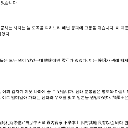
되었습니다.
하는 사자는 늘 도곡을 피하느라 매번 풍파에 고통을 겪습니다. 이 때문
하였다.
 나라들은 모두 왕이 있었는데 哆唎에만 國守가 있었다. 이는 哆唎가 원래 
 어찌 갑자기 이웃 나라에 줄 수 있습니까. 원래 분봉받은 영토와 다릅니
. 이로 말미암아 가라는 신라와 우호를 맺고 일본을 원망하였다. 加羅王
阿利斯等也) "自胎中天皇 置內官家 不棄本土 因封其地 良有以也 바다 건너