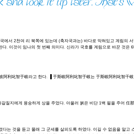
에서 2천여 리 북쪽에 있는데 (축자국과는) 바다로 막혀있고 계림의 서남
다. 이것이 임나의 첫 번째 의미다. 신라가 국호를 계림으로 바꾼 것은 6
岐阿利叱智于岐라고 한다. ▐ 于斯岐阿利叱智于岐는 于斯岐阿利叱智干岐의
나갈질지에게 융숭하게 상을 주었다. 아울러 붉은 비단 1백 필을 주어 任
다는 것을 듣고 몰래 그 군세를 살피도록 하였다. 이길 수 없음을 알고 