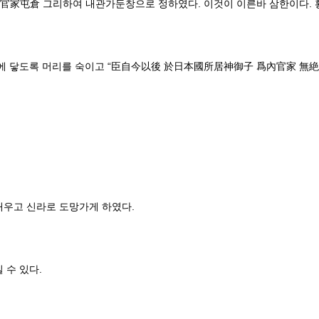
內官家屯倉 그리하여 내관가둔창으로 정하였다. 이것이 이른바 삼한이다.
에 닿도록 머리를 숙이고 “臣自今以後 於日本國所居神御子 爲內官家 無絶
태우고 신라로 도망가게 하였다.
 수 있다.