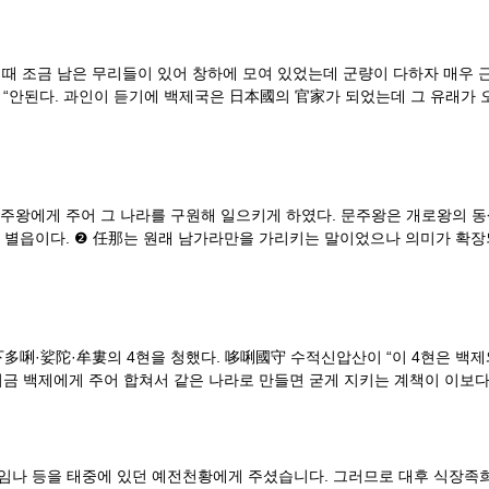
이 때 조금 남은 무리들이 있어 창하에 모여 있었는데 군량이 다하자 매우 
 “안된다. 과인이 듣기에 백제국은 日本國의 官家가 되었는데 그 유래가 
주왕에게 주어 그 나라를 구원해 일으키게 하였다. 문주왕은 개로왕의 동
 별읍이다. ❷ 任那는 원래 남가라만을 가리키는 말이었으나 의미가 확장
下多唎·娑陀·牟婁의 4현을 청했다. 哆唎國守 수적신압산이 “이 4현은 백
지금 백제에게 주어 합쳐서 같은 나라로 만들면 굳게 지키는 계책이 이보다 
라, 임나 등을 태중에 있던 예전천황에게 주셨습니다. 그러므로 대후 식