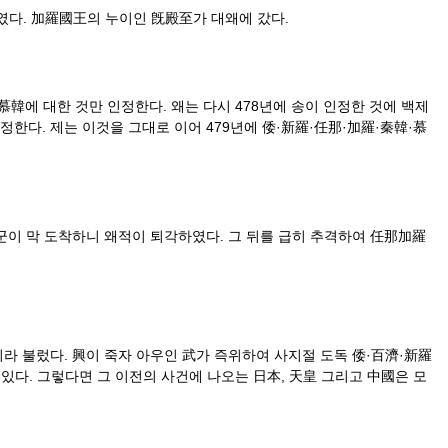
였다. 加羅國王의 누이인 旣殿至가 대왜에 갔다.
慕韓에 대한 것만 인정한다. 왜는 다시 478년에 송이 인정한 것에 백제
정한다. 제는 이것을 그대로 이어 479년에 倭·新羅·任那·加羅·秦韓·慕
관군이 막 도착하니 왜적이 퇴각하였다. 그 뒤를 급히 추격하여 任那加羅
라 불렀다. 興이 죽자 아우인 武가 즉위하여 사지절 도독 倭·百濟·新羅
있다. 그렇다면 그 이전의 사건에 나오는 日本, 天皇 그리고 中國은 모