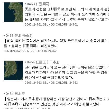
•
0463 任那國司
天皇이 전협을 任那國司로 보낸 뒤 그의 아내 치원과 동
명했다. 제군은 무리를 이끌고 백제에 도착하여 신라에 
는 任那를 차지하고서 역시 日本에 통하지 않겠다."고 하
2665#24761
SBLNGS
CHLDRN
24761
•
0463 任那國司(2)
▐ 왜의 國司는 중앙에서 파견한 지방 행정 관료로서 지방 호족이 하던
를 조정하는 任那國司가 파견되었다.
2665#24762
SBLNGS
CHLDRN
24762
•
0464 任那王┆日本府
신라왕은 고려군이 모두 신라 땅에 들어왔음을 알았다.
것보다 더하여 나라 운명의 길고 짧음을 헤아릴 수 없습
권하여 신라를 구해주도록 했다.
2665#24763
SBLNGS
CHLDRN
24763
•
0464 日本府
▐ 일본서기에서 日本府가 등장하는 가장 앞선 사건이다. 日本府는 이 사
나 日本府가 집중적으로 언급된 것은 마지막 20여년에 불과했다.