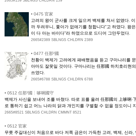
2665#159
SBLNGS
CHLDRN
159
•
0475 官家
고려의 왕이 군사를 크게 일으켜 백제를 쳐서 없앴다. 
까 두려우니, 쫓아가 없애기를 청합니다”고 하였다. 왕은
이 다 아는 바이다”라 하였으므로 드디어 그만두었다.
2665#2389
SBLNGS
CHLDRN
2389
•
0477 任那²國
천황이 백제가 고려에게 패배했음을 듣고 구마나리를 문
아마도 잘못일 것이다. 구마나리는 任那國 하치호리현의
쓰였다.
2665#6788
SBLNGS
CHLDRN
6788
•
0512 任那²國┆哆唎國守
백제가 사신을 보내어 조를 바쳤다. 따로 표를 올려 任那國의 上哆唎·
로 통하기 쉽고 어느 나라의 닭과 개인지를 구별할 수 없을 정도이니 
2665#8521
SBLNGS
CHLDRN
CMMNT
8521
•
0512 官家
무릇 주길대신이 처음으로 바다 저쪽 금은이 가득한 고려, 백제, 신