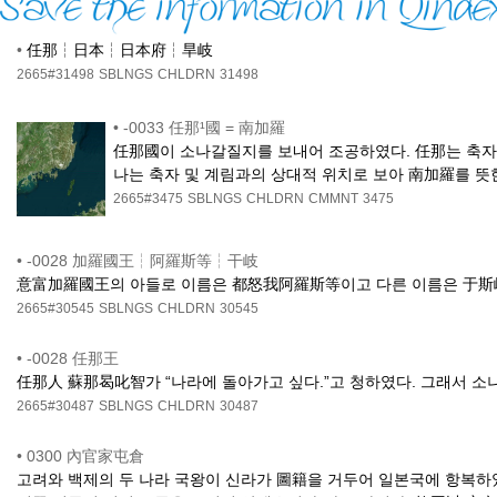
•
任那┆日本┆日本府┆旱岐
2665#31498
SBLNGS
CHLDRN
31498
•
-0033 任那¹國 = 南加羅
任那國이 소나갈질지를 보내어 조공하였다. 任那는 축자국
나는 축자 및 계림과의 상대적 위치로 보아 南加羅를 뜻한
2665#3475
SBLNGS
CHLDRN
CMMNT
3475
•
-0028 加羅國王┆阿羅斯等┆干岐
意富加羅國王의 아들로 이름은 都怒我阿羅斯等이고 다른 이름은 于斯
2665#30545
SBLNGS
CHLDRN
30545
•
-0028 任那王
任那人 蘇那曷叱智가 “나라에 돌아가고 싶다.”고 청하였다. 그래서 소
2665#30487
SBLNGS
CHLDRN
30487
•
0300 內官家屯倉
고려와 백제의 두 나라 국왕이 신라가 圖籍을 거두어 일본국에 항복하였