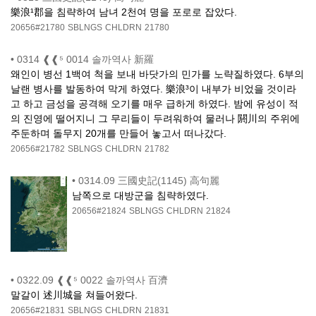
樂浪¹郡을 침략하여 남녀 2천여 명을 포로로 잡았다.
20656#21780
SBLNGS
CHLDRN
21780
•
0314 ❰❰⁵ 0014 솔까역사 新羅
왜인이 병선 1백여 척을 보내 바닷가의 민가를 노략질하였다. 6부의
날랜 병사를 발동하여 막게 하였다. 樂浪³이 내부가 비었을 것이라
고 하고 금성을 공격해 오기를 매우 급하게 하였다. 밤에 유성이 적
의 진영에 떨어지니 그 무리들이 두려워하여 물러나 閼川의 주위에
주둔하며 돌무지 20개를 만들어 놓고서 떠나갔다.
20656#21782
SBLNGS
CHLDRN
21782
•
0314.09 三國史記(1145) 高句麗
남쪽으로 대방군을 침략하였다.
20656#21824
SBLNGS
CHLDRN
21824
•
0322.09 ❰❰⁵ 0022 솔까역사 百濟
말갈이 述川城을 쳐들어왔다.
20656#21831
SBLNGS
CHLDRN
21831