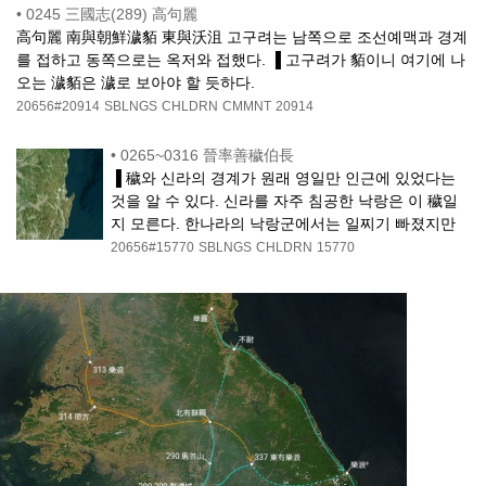
•
0245 三國志(289) 高句麗
高句麗 南與朝鮮濊貊 東與沃沮 고구려는 남쪽으로 조선예맥과 경계
를 접하고 동쪽으로는 옥저와 접했다. ▐ 고구려가 貊이니 여기에 나
오는 濊貊은 濊로 보아야 할 듯하다.
20656#20914
SBLNGS
CHLDRN
CMMNT
20914
•
0265~0316 晉率善穢伯長
▐ 穢와 신라의 경계가 원래 영일만 인근에 있었다는
것을 알 수 있다. 신라를 자주 침공한 낙랑은 이 穢일
지 모른다. 한나라의 낙랑군에서는 일찌기 빠졌지만
20656#15770
SBLNGS
CHLDRN
15770