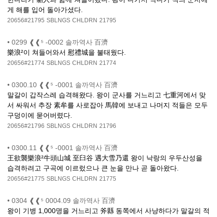
게 해를 입어 돌아가셨다.
20656#21795
SBLNGS
CHLDRN
21795
•
0299 ❰❰⁵ -0002 솔까역사 百濟
樂浪²이 쳐들어와서 慰禮城을 불태웠다.
20656#21774
SBLNGS
CHLDRN
21774
•
0300.10 ❰❰⁵ -0001 솔까역사 百濟
말갈이 갑작스레 습격해왔다. 왕이 군사를 거느리고 七重河에서 맞
서 싸워서 추장 素牟를 사로잡아 馬韓에 보내고 나머지 적들은 모두
구덩이에 묻어버렸다.
20656#21796
SBLNGS
CHLDRN
21796
•
0300.11 ❰❰⁵ -0001 솔까역사 百濟
王欲襲樂浪²牛頭山城 至臼谷 遇大雪乃還 왕이 낙랑의 우두산성을
습격하려고 구곡에 이르렀으나 큰 눈을 만나 곧 돌아왔다.
20656#21775
SBLNGS
CHLDRN
21775
•
0304 ❰❰⁵ 0004.09 솔까역사 百濟
왕이 기병 1,000명을 거느리고 斧縣 동쪽에서 사냥하다가 말갈의 적