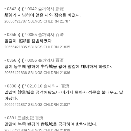
•
0342 ❰❰⁵ 0042 솔까역사 新羅
貊帥가 사냥하여 얻은 새와 짐승을 바쳤다.
20656#21787
SBLNGS
CHLDRN
21787
•
0355 ❰❰⁵ 0055 솔까역사 百濟
말갈이 北鄙를 침범하였다.
20656#21835
SBLNGS
CHLDRN
21835
•
0356 ❰❰⁵ 0056 솔까역사 百濟
왕이 동부에 명하여 牛谷城을 쌓아 말갈에 대비하게 하였다.
20656#21836
SBLNGS
CHLDRN
21836
•
0390 ❰❰³ 0210.10 솔까역사 百濟
말갈이 沙道城을 공격해왔으나 이기지 못하자 성문을 불태우고 달
아났다.
20656#21837
SBLNGS
CHLDRN
21837
•
0391 三國史記 百濟
말갈이 북쪽 변경의 赤峴城을 공격하여 함락시켰다.
20656#21839
SBLNGS
CHLDRN
21839