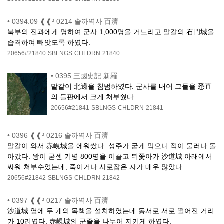
•
0394.09 ❰❰³ 0214 솔까역사 百濟
북부의 진과에게 명하여 군사 1,000명을 거느리고 말갈의 石門城을
습격하여 빼앗도록 하였다.
20656#21840
SBLNGS
CHLDRN
21840
•
0395 三國史記 新羅
말갈이 北邊을 침범하였다. 군사를 내어 그들을 悉直
의 들판에서 크게 쳐부쉈다.
20656#21841
SBLNGS
CHLDRN
21841
•
0396 ❰❰³ 0216 솔까역사 百濟
말갈이 와서 赤峴城을 에워쌌다. 성주가 굳게 막으니 적이 물러나 돌
아갔다. 왕이 굳센 기병 800명을 이끌고 뒤쫓아가 沙道城 아래에서
싸워 쳐부수었는데, 죽이거나 사로잡은 자가 매우 많았다.
20656#21842
SBLNGS
CHLDRN
21842
•
0397 ❰❰³ 0217 솔까역사 百濟
沙道城 옆에 두 개의 목책을 설치하였는데 동서로 서로 떨어진 거리
가 10리였다. 赤峴城의 군졸을 나누어 지키게 하였다.