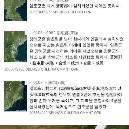
임둔군은 과거 蒼海郡이 설치되었던 지역인 듯하다.
20656#16089
SBLNGS
CHLDRN
OPN
›
-0108~-0082 臨屯郡·東暆
창해군은 황초령을 넘어 한나라와 연결되며 설치되었
으므로 치소는 황초령 아래에 있었을 듯하다. 임둔군
은 창해군을 재건하는 의미를 지녔으므로 임둔군의
치소 또한 창해군의 치소를 재건했을 듯하다. 蒼海郡
￫ 臨屯郡·東暆 ￫ 合懶 ￫ 咸州 ￫ 合蘭 ￫ 咸興
20656#2755
SBLNGS
CHLDRN
CMMNT
OPN
›
-0107 三國志(289)
漢武帝元封二年 伐朝鮮殺滿孫右渠 分其地爲四郡 以
沃沮城爲玄菟郡 한무제 원봉 2년에 조선을 정벌하여
만의 손자 우거를 죽이고, 그 지역을 분할하여 4군을
설치하였는데, 옥저성으로 현도군을 삼았다.
20656#242
SBLNGS
CHLDRN
CMMNT
OPN