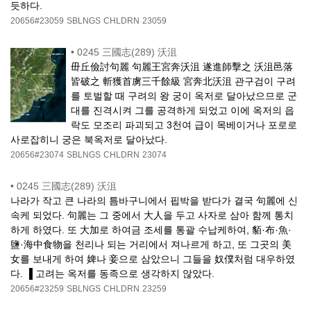
듯하다.
20656#23059
SBLNGS
CHLDRN
23059
•
0245 三國志(289) 沃沮
毌丘儉討句麗 句麗王宮奔沃沮 遂進師擊之 沃沮邑落
皆破之 斬獲首虜三千餘級 宮奔北沃沮 관구검이 구려
를 토벌할 때 구려의 왕 궁이 옥저로 달아났으므로 군
대를 진격시켜 그를 공격하게 되었고 이에 옥저의 읍
락도 모조리 파괴되고 3천여 급이 목베이거나 포로로
사로잡히니 궁은 북옥저로 달아났다.
20656#23074
SBLNGS
CHLDRN
23074
•
0245 三國志(289) 沃沮
나라가 작고 큰 나라의 틈바구니에서 핍박을 받다가 결국 句麗에 신
속케 되었다. 句麗는 그 중에서 大人을 두고 사자로 삼아 함께 통치
하게 하였다. 또 大加로 하여금 조세를 통괄 수납케하여, 貊·布·魚·
鹽·海中食物을 천리나 되는 거리에서 져나르게 하고, 또 그곳의 美
女를 보내게 하여 婢나 妾으로 삼았으니 그들을 奴僕처럼 대우하였
다. ▐ 고려는 옥저를 동족으로 생각하지 않았다.
20656#23259
SBLNGS
CHLDRN
23259