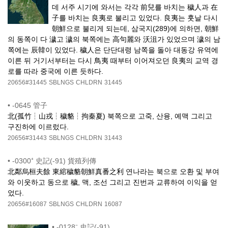
데 서주 시기에 와서는 각각 前兒를 바치는 穢人과 在
子를 바치는 良夷로 불리고 있었다. 良夷는 훗날 다시
朝鮮으로 불리게 되는데, 삼국지(289)에 의하면, 朝鮮
의 동쪽이 다 濊고 濊의 북쪽에는 高句麗와 沃沮가 있었으며 濊의 남
쪽에는 辰韓이 있었다. 穢人은 단단대령 남쪽을 돌아 대동강 유역에
이른 뒤 거기서부터는 다시 鳥夷 때부터 이어져오던 良夷의 교역 경
로를 따라 중국에 이른 듯하다.
20656#31445
SBLNGS
CHLDRN
31445
•
-0645 管子
北(孤竹┆山戎┆穢貉┆拘秦夏) 북쪽으로 고죽, 산융, 예맥 그리고
구진하에 이르렀다.
20656#31443
SBLNGS
CHLDRN
31443
•
-0300⁺ 史記(-91) 貨殖列傳
北鄰烏桓夫餘 東綰穢貉朝鮮真番之利 연나라는 북으로 오환 및 부여
와 이웃하고 동으로 穢, 맥, 조선 그리고 진번과 교류하여 이익을 얻
었다.
20656#16087
SBLNGS
CHLDRN
16087
•
-0128⁻ 史記(-91)