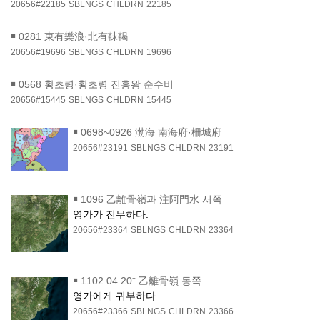
20656#22185
SBLNGS
CHLDRN
22185
￭
0281 東有樂浪·北有靺鞨
20656#19696
SBLNGS
CHLDRN
19696
￭
0568 황초령·황초령 진흥왕 순수비
20656#15445
SBLNGS
CHLDRN
15445
￭
0698~0926 渤海 南海府·柵城府
20656#23191
SBLNGS
CHLDRN
23191
￭
1096 乙離骨嶺과 注阿門水 서쪽
영가가 진무하다.
20656#23364
SBLNGS
CHLDRN
23364
￭
1102.04.20⁻ 乙離骨嶺 동쪽
영가에게 귀부하다.
20656#23366
SBLNGS
CHLDRN
23366