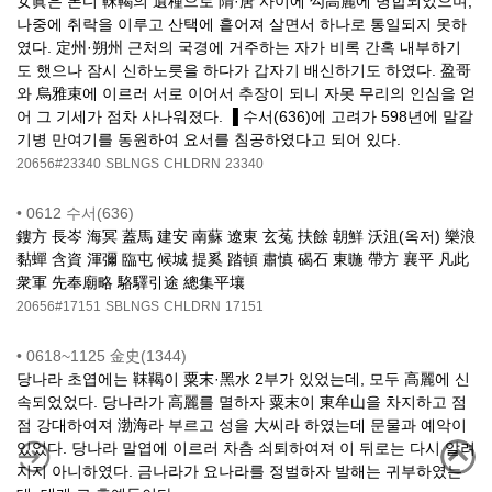
女眞은 본디 靺鞨의 遺種으로 隋·唐 사이에 勾高麗에 병합되었으며,
나중에 취락을 이루고 산택에 흩어져 살면서 하나로 통일되지 못하
였다. 定州·朔州 근처의 국경에 거주하는 자가 비록 간혹 내부하기
도 했으나 잠시 신하노릇을 하다가 갑자기 배신하기도 하였다. 盈哥
와 烏雅束에 이르러 서로 이어서 추장이 되니 자못 무리의 인심을 얻
어 그 기세가 점차 사나워졌다. ▐ 수서(636)에 고려가 598년에 말갈
기병 만여기를 동원하여 요서를 침공하였다고 되어 있다.
20656#23340
SBLNGS
CHLDRN
23340
•
0612 수서(636)
鏤方 長岑 海冥 蓋馬 建安 南蘇 遼東 玄菟 扶餘 朝鮮 沃沮(옥저) 樂浪
黏蟬 含資 渾彌 臨屯 候城 提奚 踏頓 肅慎 碣石 東暆 帶方 襄平 凡此
衆軍 先奉廟略 駱驛引途 總集平壤
20656#17151
SBLNGS
CHLDRN
17151
•
0618~1125 金史(1344)
당나라 초엽에는 靺鞨이 粟末·黑水 2부가 있었는데, 모두 高麗에 신
속되었었다. 당나라가 高麗를 멸하자 粟末이 東牟山을 차지하고 점
점 강대하여져 渤海라 부르고 성을 大씨라 하였는데 문물과 예악이
있었다. 당나라 말엽에 이르러 차츰 쇠퇴하여져 이 뒤로는 다시 알려
지지 아니하였다. 금나라가 요나라를 정벌하자 발해는 귀부하였는