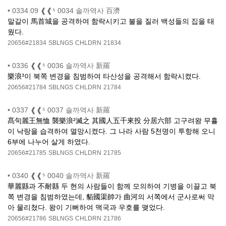
•
0334.09 ❰❰⁵ 0034 솔까역사 百濟
말갈이 馬首城을 공격하여 함락시키고 불을 질러 백성들의 집을 태
웠다.
20656#21834
SBLNGS
CHLDRN
21834
•
0336 ❰❰⁵ 0036 솔까역사 新羅
樂浪³이 북쪽 변경을 침범하여 타산성을 공격해서 함락시켰다.
20656#21784
SBLNGS
CHLDRN
21784
•
0337 ❰❰⁵ 0037 솔까역사 新羅
髙句麗王無恤 襲樂浪²滅之 其國人五千來投 分居六部 고구려왕 무휼
이 낙랑을 습격하여 멸망시켰다. 그 나라 사람 5천명이 투항해 오니
6부에 나누어 살게 하였다.
20656#21785
SBLNGS
CHLDRN
21785
•
0340 ❰❰⁵ 0040 솔까역사 新羅
華麗縣과 不耐縣 두 현의 사람들이 함께 모의하여 기병을 이끌고 북
쪽 변경을 침범하였는데, 貊國渠帥가 曲河의 서쪽에서 군사로써 막
아 물리쳤다. 왕이 기뻐하여 맥국과 우호를 맺었다.
20656#21786
SBLNGS
CHLDRN
21786