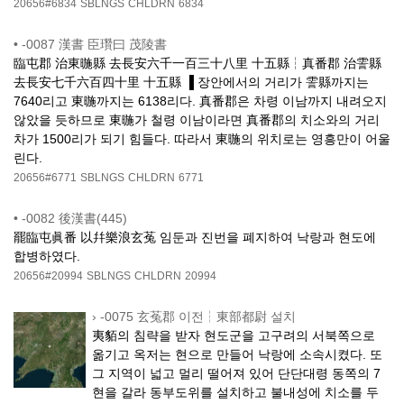
20656#6834
SBLNGS
CHLDRN
6834
•
-0087 漢書 臣瓚曰 茂陵書
臨屯郡 治東暆縣 去長安六千一百三十八里 十五縣┆真番郡 治霅縣
去長安七千六百四十里 十五縣 ▐ 장안에서의 거리가 霅縣까지는
7640리고 東暆까지는 6138리다. 真番郡은 차령 이남까지 내려오지
않았을 듯하므로 東暆가 철령 이남이라면 真番郡의 치소와의 거리
차가 1500리가 되기 힘들다. 따라서 東暆의 위치로는 영흥만이 어울
린다.
20656#6771
SBLNGS
CHLDRN
6771
•
-0082 後漢書(445)
罷臨屯眞番 以幷樂浪玄菟 임둔과 진번을 폐지하여 낙랑과 현도에
합병하였다.
20656#20994
SBLNGS
CHLDRN
20994
›
-0075 玄菟郡 이전┆東部都尉 설치
夷貊의 침략을 받자 현도군을 고구려의 서북쪽으로
옮기고 옥저는 현으로 만들어 낙랑에 소속시켰다. 또
그 지역이 넓고 멀리 떨어져 있어 단단대령 동쪽의 7
현을 갈라 동부도위를 설치하고 불내성에 치소를 두