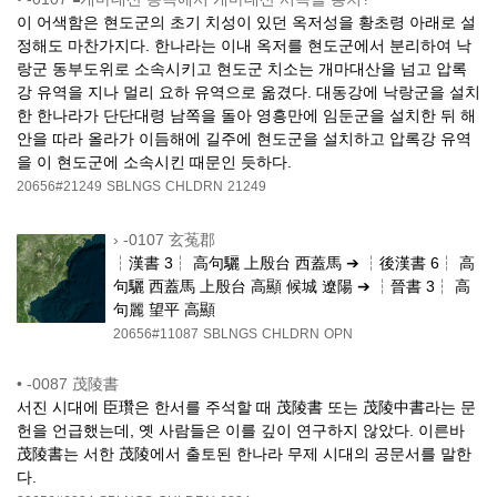
이 어색함은 현도군의 초기 치성이 있던 옥저성을 황초령 아래로 설
정해도 마찬가지다. 한나라는 이내 옥저를 현도군에서 분리하여 낙
랑군 동부도위로 소속시키고 현도군 치소는 개마대산을 넘고 압록
강 유역을 지나 멀리 요하 유역으로 옮겼다. 대동강에 낙랑군을 설치
한 한나라가 단단대령 남쪽을 돌아 영흥만에 임둔군을 설치한 뒤 해
안을 따라 올라가 이듬해에 길주에 현도군을 설치하고 압록강 유역
을 이 현도군에 소속시킨 때문인 듯하다.
20656#21249
SBLNGS
CHLDRN
21249
›
-0107 玄菟郡
┆漢書 3┆ 高句驪 上殷台 西蓋馬 ➔ ┆後漢書 6┆ 高
句驪 西蓋馬 上殷台 高顯 候城 遼陽 ➔ ┆晉書 3┆ 高
句麗 望平 高顯
20656#11087
SBLNGS
CHLDRN
OPN
•
-0087 茂陵書
서진 시대에 臣瓚은 한서를 주석할 때 茂陵書 또는 茂陵中書라는 문
헌을 언급했는데, 옛 사람들은 이를 깊이 연구하지 않았다. 이른바
茂陵書는 서한 茂陵에서 출토된 한나라 무제 시대의 공문서를 말한
다.