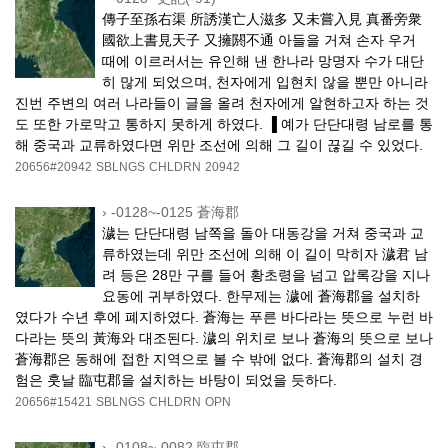
傳子至孫右渠 所誘漢亡人滋多 又未嘗入見 真番旁衆
國欲上書見天子 又擁閼不通 아들을 거쳐 손자 우거
때에 이르러서는 유인해 낸 한나라 망명자 수가 대단
히 많게 되었으며, 천자에게 입현치 않을 뿐만 아니라
진번 주변의 여러 나라들이 글을 올려 천자에게 알현하고자 하는 것
도 또한 가로막고 통하지 못하게 하였다. ▐ 예가 단단대령 남로를 통
해 중국과 교류하였다면 위만 조선에 의해 그 길이 끊길 수 있었다.
20656#20942
SBLNGS
CHLDRN
20942
›
-0128~-0125 蒼海郡
濊는 단단대령 남쪽을 돌아 대동강을 거쳐 중국과 교
류하였는데 위만 조선에 의해 이 길이 막히자 濊君 남
려 등은 28만 구를 들어 황초령을 넘고 압록강을 지나
요동에 귀부하였다. 한무제는 濊에 蒼海郡을 설치하
였다가 수년 후에 폐지하였다. 蒼海는 푸른 바다라는 뜻으로 누런 바
다라는 뜻의 黃海와 대조된다. 濊의 위치로 보나 蒼海의 뜻으로 보나
蒼海郡은 동해에 접한 지역으로 볼 수 밖에 없다. 蒼海郡의 설치 경
험은 훗날 臨屯郡을 설치하는 바탕이 되었을 듯하다.
20656#15421
SBLNGS
CHLDRN
OPN
›
-0108~-0082 臨屯郡