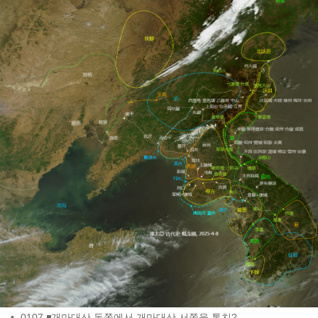
•
-0107 ◾개마대산 동쪽에서 개마대산 서쪽을 통치?