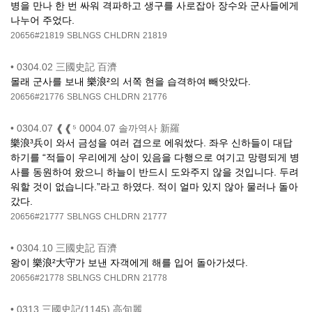
병을 만나 한 번 싸워 격파하고 생구를 사로잡아 장수와 군사들에게
나누어 주었다.
20656#21819
SBLNGS
CHLDRN
21819
•
0304.02 三國史記 百濟
몰래 군사를 보내 樂浪²의 서쪽 현을 습격하여 빼앗았다.
20656#21776
SBLNGS
CHLDRN
21776
•
0304.07 ❰❰⁵ 0004.07 솔까역사 新羅
樂浪³兵이 와서 금성을 여러 겹으로 에워쌌다. 좌우 신하들이 대답
하기를 “적들이 우리에게 상이 있음을 다행으로 여기고 망령되게 병
사를 동원하여 왔으니 하늘이 반드시 도와주지 않을 것입니다. 두려
워할 것이 없습니다.”라고 하였다. 적이 얼마 있지 않아 물러나 돌아
갔다.
20656#21777
SBLNGS
CHLDRN
21777
•
0304.10 三國史記 百濟
왕이 樂浪²大守가 보낸 자객에게 해를 입어 돌아가셨다.
20656#21778
SBLNGS
CHLDRN
21778
•
0313 三國史記(1145) 高句麗