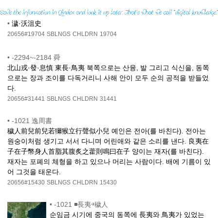
•
濊·沃沮史
20656#19704
SBLNGS
CHLDRN
19704
•
-2294~-2184 舜
北山戎·發·息慎 東長·鳥夷 북쪽으로는 산융, 발 그리고 식신을, 동쪽
으로는 장과 조이를 다독거리니 사해 안이 모두 순의 공적을 받들었
다.
20656#31441
SBLNGS
CHLDRN
31441
•
-1021 逸周書
穢人前兒前兒若獮猴立行聲似小兒 예인은 전아(를 바친다). 전아는
원숭이처럼 생기고 서서 다니며 어린애와 같은 소리를 낸다. 良夷在
子在子幣身人首脂其腹炙之藿則鳴曰在子 양이는 재자(를 바친다).
재자는 포폐의 체형을 하고 있으나 머리는 사람이다. 배에 기름이 있
어 그것을 태운다.
20656#15430
SBLNGS
CHLDRN
15430
•
-1021 ◾長夷￫穢人
순임금 시기에 중국의 동쪽에 長夷와 鳥夷가 있었는