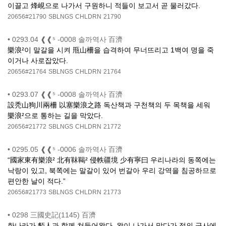
이끌고 烽峴으로 나가서 구원하니 적들이 보고서 곧 물러갔다.
20656#21790
SBLNGS
CHLDRN
21790
•
0293.04 ❰❰⁵ -0008 솔까역사 百濟
樂浪²이 말갈을 시켜 甁山柵을 습격하여 무너뜨리고 1백여 명을 죽
이거나 사로잡았다.
20656#21764
SBLNGS
CHLDRN
21764
•
0293.07 ❰❰⁵ -0008 솔까역사 百濟
設秃山狗川兩柵 以塞樂浪之路 독산책과 구천책의 두 목책을 세워
樂浪²으로 통하는 길을 막았다.
20656#21772
SBLNGS
CHLDRN
21772
•
0295.05 ❰❰⁵ -0006 솔까역사 百濟
“國家東有樂浪² 北有靺鞨² 侵軼疆境 少有寧曰 우리나라의 동쪽에는
낙랑이 있고, 북쪽에는 말갈이 있어 번갈아 우리 강역을 침공하므로
편안한 날이 적다.”
20656#21773
SBLNGS
CHLDRN
21773
•
0298 三國史記(1145) 百濟
한나라가 貊人과 함께 쳐들어왔다. 왕이 나가서 막다가 적의 군사에