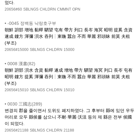
었다.
20656#60
SBLNGS
CHLDRN
CMMNT
OPN
•
-0045 정백동 낙랑호구부
朝鮮 䛁邯 增地 黏蟬 駟望 屯有 帶方 列口 長岑 海冥 昭明 提奚 含資
遂成 鏤方 渾彌 浿水 吞列┆東暆 蠶台 不而 華麗 邪頭昧 前莫 夫租
(부조)
20656#15000
SBLNGS
CHLDRN
15000
•
0008 漢書(82)
朝鮮 䛁邯 浿水 含資 黏蟬 遂成 增地 帶方 駟望 海冥 列口 長岑 屯有
昭明 鏤方 提奚 渾彌 吞列┆東暆 不而 蠶台 華麗 邪頭昧 前莫 夫租
(부조)
20656#15010
SBLNGS
CHLDRN
15010
•
0030 三國志(289)
변경의 郡을 줄이면서 도위도 폐지하였다. 그 후부터 縣에 있던 우두
머리로 모두 縣侯를 삼으니 不耐·華麗·沃沮 등의 제 縣은 전부 侯國
이 되었다.
20656#21188
SBLNGS
CHLDRN
21188