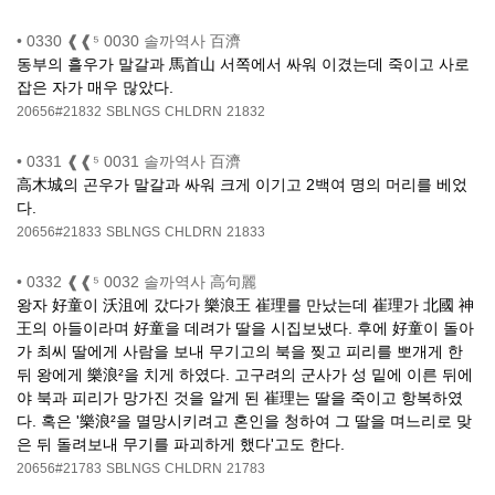
•
0330 ❰❰⁵ 0030 솔까역사 百濟
동부의 흘우가 말갈과 馬首山 서쪽에서 싸워 이겼는데 죽이고 사로
잡은 자가 매우 많았다.
20656#21832
SBLNGS
CHLDRN
21832
•
0331 ❰❰⁵ 0031 솔까역사 百濟
高木城의 곤우가 말갈과 싸워 크게 이기고 2백여 명의 머리를 베었
다.
20656#21833
SBLNGS
CHLDRN
21833
•
0332 ❰❰⁵ 0032 솔까역사 高句麗
왕자 好童이 沃沮에 갔다가 樂浪王 崔理를 만났는데 崔理가 北國 神
王의 아들이라며 好童을 데려가 딸을 시집보냈다. 후에 好童이 돌아
가 최씨 딸에게 사람을 보내 무기고의 북을 찢고 피리를 뽀개게 한
뒤 왕에게 樂浪²을 치게 하였다. 고구려의 군사가 성 밑에 이른 뒤에
야 북과 피리가 망가진 것을 알게 된 崔理는 딸을 죽이고 항복하였
다. 혹은 '樂浪²을 멸망시키려고 혼인을 청하여 그 딸을 며느리로 맞
은 뒤 돌려보내 무기를 파괴하게 했다'고도 한다.
20656#21783
SBLNGS
CHLDRN
21783