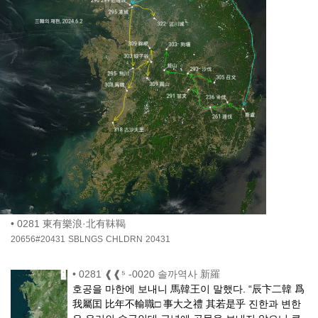
•
0281 東有樂浪·北有靺鞨
20656#20431
SBLNGS
CHLDRN
20431
•
0281 ❰❰⁵ -0020 솔까역사 新羅
호공을 마한에 보내니 馬韓王이 말했다. “辰卞二韓 爲
我屬囯 比年不輸職□ 事大之禮 其若是乎 진한과 변한