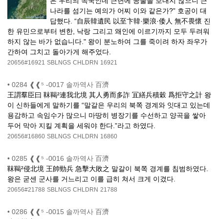
은 우리의 속국인데 근년에 공물을 보내지 않으니 큰
나라를 섬기는 예의가 어찌 이와 같은가?” 호공이 대
답했다. “自辰韓遺民 以至卞韓·樂浪·倭人 無不畏懷 진
한 유민으로부터 변한, 낙랑 그리고 왜인에 이르기까지 모두 두려워
하지 않는 바가 없습니다." 왕이 분노하여 그를 죽이려 하자 좌우가
간하여 그치고 돌아가게 해주었다.
20656#16921
SBLNGS
CHLDRN
16921
•
0284 ❰❰⁵ -0017 솔까역사 百濟
王謂羣臣曰 靺鞨²連我北境 其人勇而多詐 冝繕兵積穀 爲拒守之計 왕
이 신하들에게 말하기를 “말갈은 우리의 북쪽 경계와 잇대고 있는데
용감하고 속임수가 많으니 마땅히 병장기를 수선하고 양곡을 쌓아
두어 막아 지킬 계획을 세워야 한다.”라고 하였다.
20656#16860
SBLNGS
CHLDRN
16860
•
0285 ❰❰⁵ -0016 솔까역사 百濟
靺鞨²侵北境 王帥勁兵 急擊大敗之 말갈이 북쪽 경계를 침범하였다.
왕은 굳센 군사를 거느리고 이를 급히 쳐서 크게 이겼다.
20656#21788
SBLNGS
CHLDRN
21788
•
0286 ❰❰⁵ -0015 솔까역사 百濟