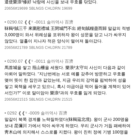
遣使樂浪²修好 낙랑에 사신을 보내 우호를 닦았다.
20656#19699
SBLNGS
CHLDRN
19699
•
0290.02 ❰❰⁵ -0011 솔까역사 百濟
靺鞨²賊三千 來圍慰禮城 王閉城門不出 經旬賊糧盡而歸 말갈의 적병
3,000명이 와서 위례성을 포위하자 왕이 성문을 닫고 나가 싸우지
않았다. 열흘이 지나자 적은 양식이 떨어져 돌아갔다.
20656#21789
SBLNGS
CHLDRN
21789
•
0290.07 ❰❰⁵ -0011 솔까역사 百濟
馬首城을 쌓고 甁山柵을 세웠다. 樂浪²太守의 사신이 다음과 같이
아뢰어 말하였다. “지난번에는 서로 예를 갖추어 방문하고 우호를
맺어 뜻이 한 집안과 같았는데, 지금 우리의 강역을 핍박하여 성을
쌓고 목책을 세우고 있으니, 혹시 야금야금 먹어 들어올 계책이 있어
서인가?” 이로 말미암아 樂浪²과의 우호를 잃게 되었다.
20656#21515
SBLNGS
CHLDRN
21515
•
0292 ❰❰⁵ -0009 솔까역사 百濟
말갈이 북쪽 경계를 노략질하였다(靺鞨寇北境). 왕이 군사 200명을
보내 昆彌川 가에서 막아 싸우게 하였다. 우리 군사가 거듭 패배하여
靑木山에 의지해서 스스로를 지켰다. 왕이 친히 정예 기병 100명을