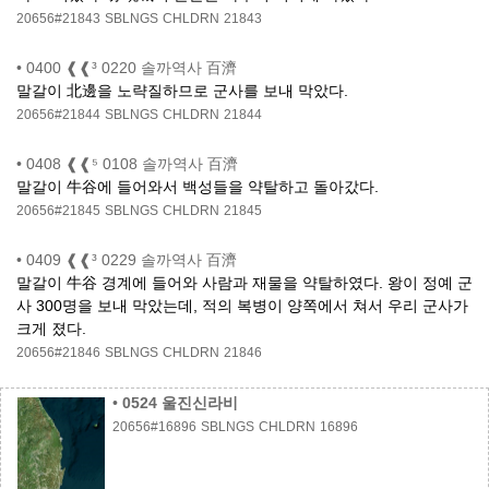
20656#21843
SBLNGS
CHLDRN
21843
•
0400 ❰❰³ 0220 솔까역사 百濟
말갈이 北邊을 노략질하므로 군사를 보내 막았다.
20656#21844
SBLNGS
CHLDRN
21844
•
0408 ❰❰⁵ 0108 솔까역사 百濟
말갈이 牛谷에 들어와서 백성들을 약탈하고 돌아갔다.
20656#21845
SBLNGS
CHLDRN
21845
•
0409 ❰❰³ 0229 솔까역사 百濟
말갈이 牛谷 경계에 들어와 사람과 재물을 약탈하였다. 왕이 정예 군
사 300명을 보내 막았는데, 적의 복병이 양쪽에서 쳐서 우리 군사가
크게 졌다.
20656#21846
SBLNGS
CHLDRN
21846
•
0524 울진신라비
20656#16896
SBLNGS
CHLDRN
16896