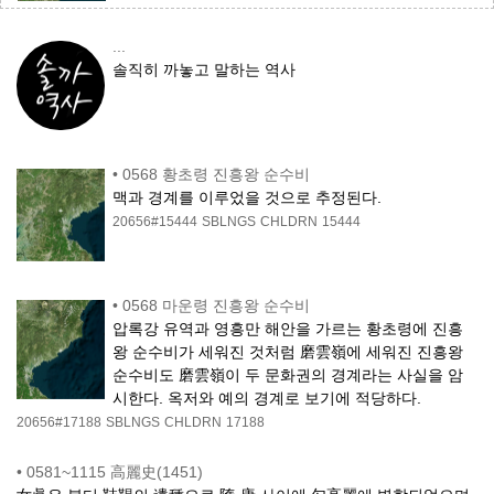
...
솔직히 까놓고 말하는 역사
•
0568 황초령 진흥왕 순수비
맥과 경계를 이루었을 것으로 추정된다.
20656#15444
SBLNGS
CHLDRN
15444
•
0568 마운령 진흥왕 순수비
압록강 유역과 영흥만 해안을 가르는 황초령에 진흥
왕 순수비가 세워진 것처럼 磨雲嶺에 세워진 진흥왕
순수비도 磨雲嶺이 두 문화권의 경계라는 사실을 암
시한다. 옥저와 예의 경계로 보기에 적당하다.
20656#17188
SBLNGS
CHLDRN
17188
•
0581~1115 高麗史(1451)