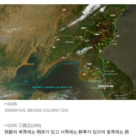
•
0245
20656#7241
SBLNGS
CHLDRN
7241
•
0245 三國志(289)
扶餘의 북쪽에는 弱水가 있고 서쪽에는 鮮卑가 있으며 동쪽에는 挹