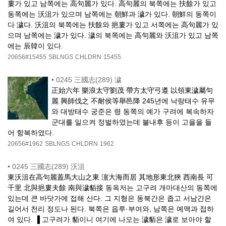
婁가 있고 남쪽에는 高句麗가 있다. 高句麗의 북쪽에는 扶餘가 있고
동쪽에는 沃沮가 있으며 남쪽에는 朝鮮과 濊가 있다. 朝鮮의 동쪽이
다 濊다. 沃沮의 북쪽에는 扶餘와 挹婁가 있고 서쪽에는 高句麗가 있
으며 남쪽에는 濊가 있다. 濊의 북쪽에는 高句麗와 沃沮가 있고 남쪽
에는 辰韓이 있다.
20656#15455
SBLNGS
CHLDRN
15455
•
0245 三國志(289) 濊
正始六年 樂浪太守劉茂 帶方太守弓遵 以領東濊屬句
麗 興師伐之 不耐侯等舉邑降 245년에 낙랑태수 유무
와 대방태수 궁준은 령 동쪽의 예가 구려에 복속하자
군대를 일으켜 정벌하였는데 불내후 등이 고을을 들
어 항복하였다.
20656#1962
SBLNGS
CHLDRN
1962
•
0245 三國志(289) 沃沮
東沃沮在高句麗蓋馬大山之東 濵大海而居 其地形東北狹 西南長 可
千里 北與挹婁夫餘 南與濊貊接 동옥저는 고구려 개마대산의 동쪽에
있는데 큰 바닷가에 접해 산다. 그 지형은 동북간은 좁고 서남간은
길어서 천리 정도나 된다. 북쪽은 읍루·부여와, 남쪽은 예맥과 접하
여 있다. ▐ 고구려가 貊이니 여기에 나오는 濊貊은 濊로 보아야 할