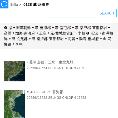
Silla
>
-0128 濊·沃沮史
❶ 濊 ￫ 衛滿朝鮮 ￫ 漢·蒼海郡 ￫ 漢·臨屯郡 ￫ 漢·樂浪郡·東部都尉 ￫
高麗 ￫ 渤海·南海府 ￫ 王高 ￫ 元·雙城摠管府 ￫ 李朝 ❷ 沃沮 ￫ 衛滿朝
鮮 ￫ 漢·玄菟郡 ￫ 漢·樂浪郡·東部都尉 ￫ 高麗 ￫ 渤海·柵城府 ￫ 金·曷
懶路 ￫ 李朝
›
蓋單山嶺┆五水┆東北九城
20656#30664
SBLNGS
CHLDRN
OPN
￭
-0128~-0125 蒼海郡
20656#13552
SBLNGS
CHLDRN
13552