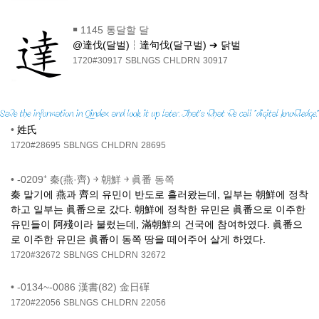
￭
1145 통달할 달
@達伐(달벌)┆達句伐(달구벌) ➔ 닭벌
1720#30917
SBLNGS
CHLDRN
30917
•
姓氏
1720#28695
SBLNGS
CHLDRN
28695
•
-0209⁺ 秦(燕·齊) ￫ 朝鮮 ￫ 眞番 동쪽
秦 말기에 燕과 齊의 유민이 반도로 흘러왔는데, 일부는 朝鮮에 정착
하고 일부는 眞番으로 갔다. 朝鮮에 정착한 유민은 眞番으로 이주한
유민들이 阿殘이라 불렀는데, 滿朝鮮의 건국에 참여하였다. 眞番으
로 이주한 유민은 眞番이 동쪽 땅을 떼어주어 살게 하였다.
1720#32672
SBLNGS
CHLDRN
32672
•
-0134~-0086 漢書(82) 金日磾
1720#22056
SBLNGS
CHLDRN
22056