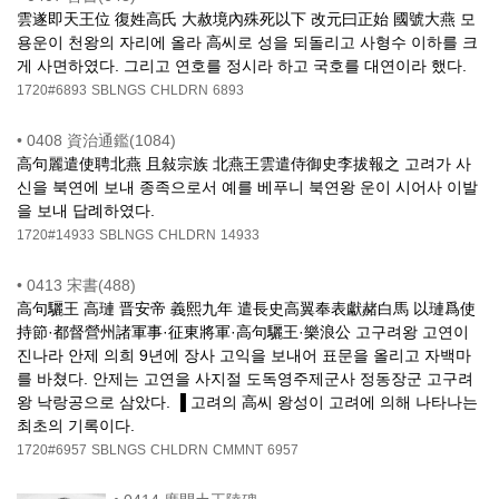
雲遂即天王位 復姓高氏 大赦境內殊死以下 改元曰正始 國號大燕 모
용운이 천왕의 자리에 올라 高씨로 성을 되돌리고 사형수 이하를 크
게 사면하였다. 그리고 연호를 정시라 하고 국호를 대연이라 했다.
1720#6893
SBLNGS
CHLDRN
6893
•
0408 資治通鑑(1084)
高句麗遣使聘北燕 且敍宗族 北燕王雲遣侍御史李拔報之 고려가 사
신을 북연에 보내 종족으로서 예를 베푸니 북연왕 운이 시어사 이발
을 보내 답례하였다.
1720#14933
SBLNGS
CHLDRN
14933
•
0413 宋書(488)
高句驪王 高璉 晋安帝 義熙九年 遣長史高翼奉表獻赭白馬 以璉爲使
持節·都督營州諸軍事·征東將軍·高句驪王·樂浪公 고구려왕 고연이
진나라 안제 의희 9년에 장사 고익을 보내어 표문을 올리고 자백마
를 바쳤다. 안제는 고연을 사지절 도독영주제군사 정동장군 고구려
왕 낙랑공으로 삼았다. ▐ 고려의 高씨 왕성이 고려에 의해 나타나는
최초의 기록이다.
1720#6957
SBLNGS
CHLDRN
CMMNT
6957