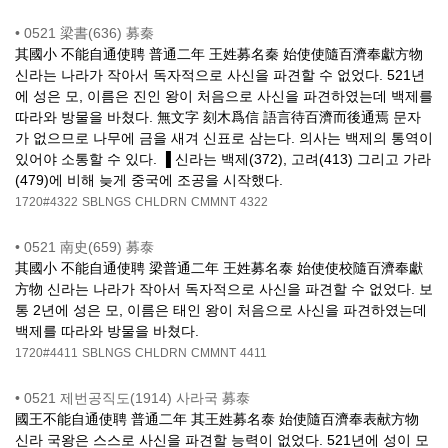
•
0521 梁書(636) 募秦
其國小 不能自通使聘 普通二年 王姓募名秦 始使使隨百濟奉獻方物
신라는 나라가 작아서 독자적으로 사신을 파견할 수 없었다. 521년
에 성은 모, 이름은 진인 왕이 처음으로 사신을 파견하였는데 백제를
따라와 방물을 바쳤다. 無文字 刻木爲信 語言待百濟而後通焉 문자
가 없으므로 나무에 금을 새겨 신표로 삼는다. 의사는 백제의 통역이
있어야 소통할 수 있다. ▐ 신라는 백제(372), 고려(413) 그리고 가라
(479)에 비해 늦게 중국에 조공을 시작했다.
1720#4322
SBLNGS
CHLDRN
CMMNT
4322
•
0521 南史(659) 募泰
其國小 不能自通使聘 梁普通二年 王姓募名泰 始使使校隨百濟奉獻
方物 신라는 나라가 작아서 독자적으로 사신을 파견할 수 없었다. 보
통 2년에 성은 모, 이름은 태인 왕이 처음으로 사신을 파견하였는데
백제를 따라와 방물을 바쳤다.
1720#4411
SBLNGS
CHLDRN
CMMNT
4411
•
0521 제번공직도(1914) 사라국 募泰
國王不能自通使聘 普通二年 其王姓募名泰 始使隨百濟奉表献方物
신라 국왕은 스스로 사신을 파견할 능력이 없었다. 521년에 성이 모