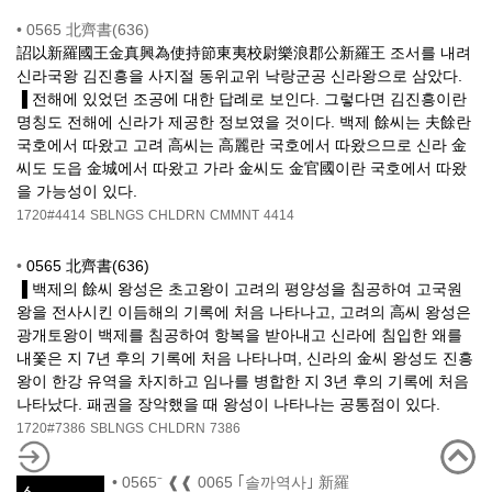
•
0565 北齊書(636)
詔以新羅國王金真興為使持節東夷校尉樂浪郡公新羅王 조서를 내려
신라국왕 김진흥을 사지절 동위교위 낙랑군공 신라왕으로 삼았다.
▐ 전해에 있었던 조공에 대한 답례로 보인다. 그렇다면 김진흥이란
명칭도 전해에 신라가 제공한 정보였을 것이다. 백제 餘씨는 夫餘란
국호에서 따왔고 고려 高씨는 高麗란 국호에서 따왔으므로 신라 金
씨도 도읍 金城에서 따왔고 가라 金씨도 金官國이란 국호에서 따왔
을 가능성이 있다.
1720#4414
SBLNGS
CHLDRN
CMMNT
4414
•
0565 北齊書(636)
▐ 백제의 餘씨 왕성은 초고왕이 고려의 평양성을 침공하여 고국원
왕을 전사시킨 이듬해의 기록에 처음 나타나고, 고려의 高씨 왕성은
광개토왕이 백제를 침공하여 항복을 받아내고 신라에 침입한 왜를
내쫓은 지 7년 후의 기록에 처음 나타나며, 신라의 金씨 왕성도 진흥
왕이 한강 유역을 차지하고 임나를 병합한 지 3년 후의 기록에 처음
나타났다. 패권을 장악했을 때 왕성이 나타나는 공통점이 있다.
1720#7386
SBLNGS
CHLDRN
7386
•
0565⁻ ❰❰ 0065 ｢솔까역사｣ 新羅