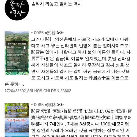
솔직히 까놓고 말하는 역사
•
0065 ◾閼智
⪢⪢
그러나 閼川 양산촌에서 사로국 시조가 알에서 나왔
다고 하고 智는 신라인의 인명에 붙는 접미사이므로
閼智는 알에서 나왔다고 해서 붙인 이름인 듯하다. 朴
居西干(밝은 임금)의 이름도 알지였는데 훗날 신라김
씨가 자신들의 시조도 알지라 주장하고 김씨 성을 쓰
면서 자신들의 알지는 알이 아닌 금궤에서 나온 것으
로 고치고 사로국 시조 알지는 朴居西干을 이름으로
쓴 듯하다.
1720#33802
SBLNGS
CHLDRN
33802
•
0065 ◾雞林
⪢⪢
閼智￫勢漢￫阿道￫首留￫郁甫￫仇道￫末仇￫奈勿￫巴胡￫習
寶￫智證￫立宗￫眞興￫眞智￫龍樹￫武烈￫文武┆閼智부터
味鄒까지 7대인데, 7대는 3천궁녀나 100만대군처럼
한 집안의 유래가 오래된 것을 표현하는 상투적인 어
구다. 이것은 閼智 설화가 味鄒 시기에 만들어졌을 가