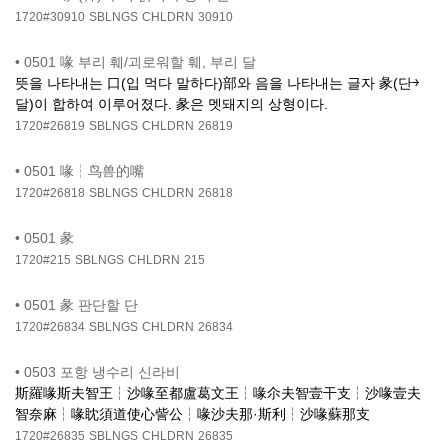
1720#30910
SBLNGS
CHLDRN
30910
•
0501 喙 부리 훼/괴로워할 훼, 부리 달
뜻을 나타내는 口(입 먹다 말하다)部와 음을 나타내는 글자 彖(단￫
달)이 합하여 이루어졌다. 彖은 멧돼지의 상형이다.
1720#26819
SBLNGS
CHLDRN
26819
•
0501 喙┆鸟兽的嘴
1720#26818
SBLNGS
CHLDRN
26818
•
0501 彖
1720#215
SBLNGS
CHLDRN
215
•
0501 彖 판단할 단
1720#26834
SBLNGS
CHLDRN
26834
•
0503 포항 냉수리 신라비
斯羅喙斯夫智王┆沙喙至都盧葛文王┆喙尒夫智壹干支┆沙喙壹夫
智奈麻┆喙眈須道使心訾公┆喙沙夫那·斯利┆沙喙蘇那支
1720#26835
SBLNGS
CHLDRN
26835