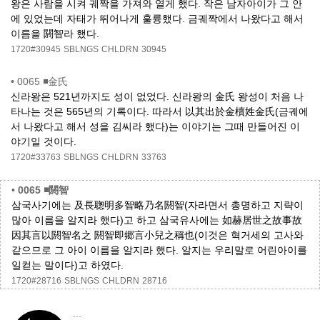
왕은 사람을 시켜 궤짝을 가져와 열게 했다. 작은 남자아이가 그 안
에 있었는데 자태가 뛰어나게 훌륭했다. 금궤짝에서 나왔다고 해서
이름을 閼智라 했다.
1720#30945
SBLNGS
CHLDRN
30945
•
0065 ◾金氏
신라왕은 521년까지도 성이 없었다. 신라왕의 金氏 왕성이 처음 나
타나는 것은 565년의 기록이다. 따라서 以其出於金櫝姓金氏(금궤에
서 나왔다고 해서 성을 김씨라 했다)는 이야기는 그때 만들어진 이
야기일 것이다.
1720#33763
SBLNGS
CHLDRN
33763
•
0065 ◾閼智
삼국사기에는 及長聦明多智略乃名閼智(자라면서 총명하고 지략이
많아 이름을 알지라 했다)고 하고 삼국유사에는 如赫居世之故事故
因其言以閼智名之 閼智即郷言小兒之稱也(이것은 혁거세의 고사와
같으므로 그 아이 이름을 알지라 했다. 알지는 우리말로 어린아이를
일컫는 말이다)고 하였다.
1720#28716
SBLNGS
CHLDRN
28716
...