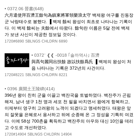
•
0372.06 晉書(648)
六月遣使拜百濟王餘句為鎮東將軍領樂浪太守 백제왕 여구를 진동장
군 낙랑태수로 봉했다. ▐ 백제 餘씨 왕성이 최초로 나타나는 기록이
다. 이 백제 餘씨는 夫餘에서 따왔다. 餘句란 이름은 5달 전에 백제
가 보낸 사신이 제공한 정보일 것이다.
1720#6890
SBLNGS
CHLDRN
6890
•
0372⁻ ❰❰ -0018 ｢솔까역사｣ 百濟
與髙句麗同出扶餘 故以扶餘爲氏 ▐ 백제의 왕성이 처
음 나타나는 기록은 372년의 사건이다.
1720#8221
SBLNGS
CHLDRN
8221
•
0396 廣開土王陵碑(414)
396년 왕이 친히 군을 이끌고 백잔국을 토벌하였다. 백잔주가 곤핍
해져, 남녀 생구 1천 명과 세포 천 필을 바치면서 왕에게 항복하고,
이제부터 영구히 고려왕의 노객이 되겠다고 맹세하였다. 태왕은 앞
의 잘못을 은혜로서 용서하고 뒤에 순종해 온 그 정성을 기특히 여겼
다. 이에 58성 700촌을 획득하고 백잔주의 아우와 대신 10인을 데리
고 수도로 개선하였다.
1720#14904
SBLNGS
CHLDRN
14904