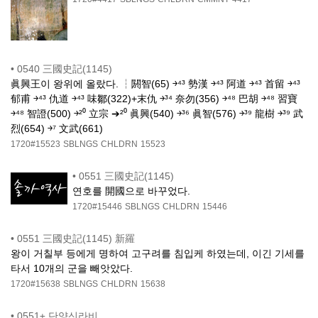
•
0540 三國史記(1145)
眞興王이 왕위에 올랐다. ┆閼智(65) ￫⁴³ 勢漢 ￫⁴³ 阿道 ￫⁴³ 首留 ￫⁴³
郁甫 ￫⁴³ 仇道 ￫⁴³ 味鄒(322)+末仇 ￫³⁴ 奈勿(356) ￫⁴⁸ 巴胡 ￫⁴⁸ 習寶
￫⁴⁸ 智證(500) ￫²⁰ 立宗 ➔²⁰ 眞興(540) ￫³⁶ 眞智(576) ￫³⁹ 龍樹 ￫³⁹ 武
烈(654) ￫⁷ 文武(661)
1720#15523
SBLNGS
CHLDRN
15523
•
0551 三國史記(1145)
연호를 開國으로 바꾸었다.
1720#15446
SBLNGS
CHLDRN
15446
•
0551 三國史記(1145) 新羅
왕이 거칠부 등에게 명하여 고구려를 침입케 하였는데, 이긴 기세를
타서 10개의 군을 빼앗았다.
1720#15638
SBLNGS
CHLDRN
15638
•
0551± 단양신라비