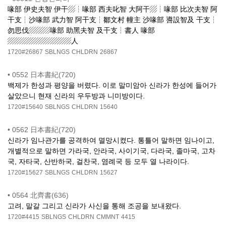
喙部 伊史夫智 伊干▨┆喙部 西夫叱智 大阿干▨┆喙部 比次夫智 阿
干支┆沙喙部 武力智 阿干支┆鄒文村 幢主 沙喙部 噵設智及 干支┆
勿思伐▨▨▨喙部 助黑夫智 及干支┆書人 喙部
▨▨▨▨▨▨▨▨▨人
1720#26867
SBLNGS
CHLDRN
26867
•
0552 日本書紀(720)
백제가 한성과 평양을 버렸다. 이로 말미암아 신라가 한성에 들어가
살았으니 현재 신라의 우두방과 니미방이다.
1720#15640
SBLNGS
CHLDRN
15640
•
0562 日本書紀(720)
신라가 임나관가를 공격하여 멸망시켰다. 통틀어 말하면 임나이고,
개별적으로 말하면 가라국, 안라국, 사이기국, 다라국, 졸마국, 고차
국, 자타국, 산반하국, 걸찬국, 염례국 등 모두 열 나라이다.
1720#15627
SBLNGS
CHLDRN
15627
•
0564 北齊書(636)
고려, 말갈 그리고 신라가 사신을 통해 조공을 보내왔다.
1720#4415
SBLNGS
CHLDRN
CMMNT
4415