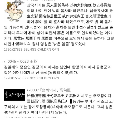
삼국사기는 辰人謂瓠爲朴 以初大卵如瓠 故以朴爲姓
이라 하여 朴이 박의 음차라 하였으나, 삼국유사에 身
生光彩 因名赫居世王 或作弗矩内王 言光明理世也라
하여 赫이 밝-의 훈차라 하였으므로, 朴도 밝-의 음차
일 가능성이 있다. 밝-의 음차와 훈차를 붙인 朴□와 赫□가 별도로 존
재하다 후대에 朴이 성이 되면서 赫은 이름으로 인식되었다는 이야
기다. 居世는 居西干의 居西를 이름으로 오인해서 붙인 듯하다. 그렇
다면 朴赫居世의 원래 명칭은 '밝은 임금' 정도였다.
1720#27823
SBLNGS
CHLDRN
OPN
›
-0045 ~ 0023 王莽
김일제의 증손인 김당의 어머니는 남인데 왕망의 어머니 공현군과
같은 어머니에게서 난 동생(왕망의 이모)이다.
1720#15525
SBLNGS
CHLDRN
OPN
•
-0037 ｢솔까역사｣ 高句麗
始祖(東明聖王￫)鄒牟王 姓髙氏✗ 시조는 추모왕이다.
國號髙句麗 因以髙爲氏✗ ▐ 동명은 부여의 시조고 고
구려의 시조는 광개토왕릉비(414)에 추모왕으로 나온다. 고씨 성은
407년 이전의 기록에 나타나지 않는다.