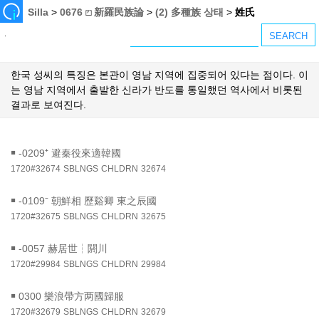
Silla
>
0676 ⏍ 新羅民族論
>
(2) 多種族 상태
>
姓氏
한국 성씨의 특징은 본관이 영남 지역에 집중되어 있다는 점이다. 이
는 영남 지역에서 출발한 신라가 반도를 통일했던 역사에서 비롯된
결과로 보여진다.
￭
-0209⁺ 避秦役來適韓國
1720#32674
SBLNGS
CHLDRN
32674
￭
-0109⁻ 朝鮮相 歷谿卿 東之辰國
1720#32675
SBLNGS
CHLDRN
32675
￭
-0057 赫居世┆閼川
1720#29984
SBLNGS
CHLDRN
29984
￭
0300 樂浪帶方两國歸服
1720#32679
SBLNGS
CHLDRN
32679