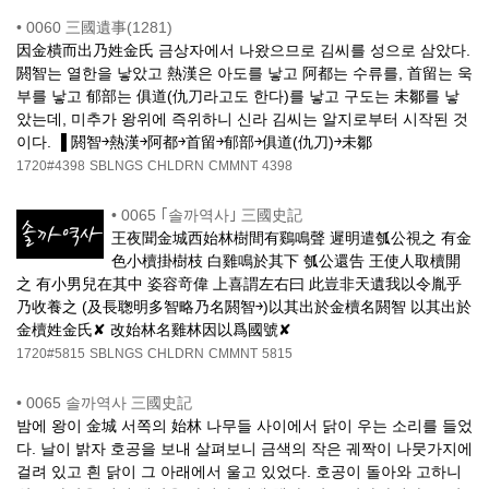
•
0060 三國遺事(1281)
因金樻而出乃姓金氏 금상자에서 나왔으므로 김씨를 성으로 삼았다.
閼智는 열한을 낳았고 熱漢은 아도를 낳고 阿都는 수류를, 首留는 욱
부를 낳고 郁部는 俱道(仇刀라고도 한다)를 낳고 구도는 未鄒를 낳
았는데, 미추가 왕위에 즉위하니 신라 김씨는 알지로부터 시작된 것
이다. ▐ 閼智￫熱漢￫阿都￫首留￫郁部￫俱道(仇刀)￫未鄒
1720#4398
SBLNGS
CHLDRN
CMMNT
4398
•
0065 ｢솔까역사｣ 三國史記
王夜聞金城西始林樹間有鷄鳴聲 遲明遣瓠公視之 有金
色小櫝掛樹枝 白雞鳴於其下 瓠公還告 王使人取櫝開
之 有小男兒在其中 姿容竒偉 上喜謂左右曰 此豈非天遺我以令胤乎
乃收養之 (及長聦明多智略乃名閼智￫)以其出於金櫝名閼智 以其出於
金櫝姓金氏✘ 改始林名雞林因以爲國號✘
1720#5815
SBLNGS
CHLDRN
CMMNT
5815
•
0065 솔까역사 三國史記
밤에 왕이 金城 서쪽의 始林 나무들 사이에서 닭이 우는 소리를 들었
다. 날이 밝자 호공을 보내 살펴보니 금색의 작은 궤짝이 나뭇가지에
걸려 있고 흰 닭이 그 아래에서 울고 있었다. 호공이 돌아와 고하니