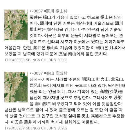
•
-0057 ◾閼川 楊山村
蘿井은 楊山의 기슭에 있었다고 하므로 楊山은 남산
이다. 閼川에 관한 기록은 형산강에 어울리므로 閼川
楊山村은 형산강을 건너는 나루 인근의 남산 기슭일
것이다. 이곳은 외부의 문물이 서라벌로 들어오는 관
문이므로 신라의 시조가 이곳에서 났다는 이야기와도
어울린다. 한편, 蘿井은 楊山의 기슭에 있었지만 이 楊山은 月城에서
보았을 때 남쪽에 있기 때문에 훗날 南山이라 불린 듯하다.
1720#30908
SBLNGS
CHLDRN
30908
•
-0057 ◾突山 高墟村
삼국사기에는 서라벌 주변의 明活山, 吐含山, 北兄山,
西兄山 등이 제사를 지낸 곳으로 나와 있다. 남산만 빠
졌을 리는 없을 테니, 제사 기록에 있는 髙墟(沙梁)를
남산에 제사지낸 곳으로 추정한다. 고려사에도 沙梁
을 南山部로 바꾸었다고 되어 있어 이를 뒷받침한다.
남산은 남북으로 결이 나 있어 금오봉에 오르는 길 또한 이 결을 따
라 났을 것이므로 그 입구인 포석정 일대를 突山 高墟村으로 추정한
다. 이곳은 蘿井과 가까워 혁거세 설화와도 어울린다.
1720#30909
SBLNGS
CHLDRN
30909