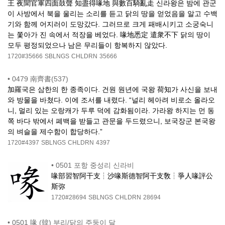
王 夜聞官軍四面鼓聲 知盡得喙地 與數百騎亂走 신라왕은 밤에 관군
이 사방에서 북을 울리는 소리를 듣고 닭의 땅을 얻었음을 알고 수백
기와 함께 어지러이 도망갔다. 그러므로 크게 패배시키고 소궁숙니
는 쫓아가 진 속에서 적장을 베었다. 喙地悉定 遣衆不下 닭의 땅이
모두 평정되었으나 남은 무리들이 항복하지 않았다.
1720#35666
SBLNGS
CHLDRN
35666
•
0479 南齊書(537)
加羅국은 삼한의 한 종족이다. 건원 원년에 국왕 荷知가 사신을 보내
와 방물을 바쳤다. 이에 조서를 내렸다. “널리 헤아려 비로소 올라오
니, 멀리 있는 오랑캐가 두루 덕에 감화됨이라. 가라왕 하지는 먼 동
쪽 바다 밖에서 폐백을 받들고 관문을 두드렸으니, 보국장군 본국왕
의 벼슬을 제수함이 합당하다.”
1720#4397
SBLNGS
CHLDRN
4397
•
0501 포항 중성리 신라비
喙部習智阿干支┆沙喙斯德智阿干支敎┆爭人喙評公
斯弥
1720#28694
SBLNGS
CHLDRN
28694
•
0501 喙 (韓) 부리/닭의 주둥이 달