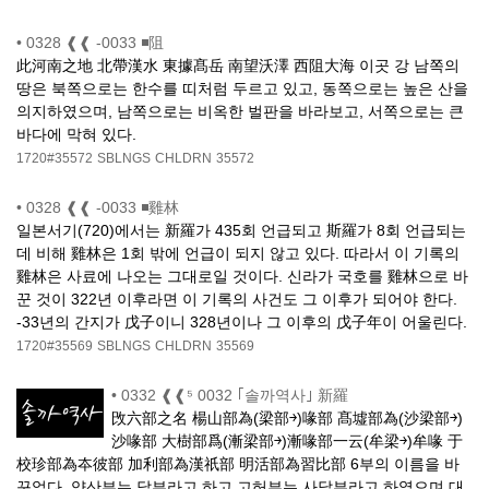
•
0328 ❰❰ -0033 ◾阻
此河南之地 北帶漢水 東據髙岳 南望沃澤 西阻大海 이곳 강 남쪽의
땅은 북쪽으로는 한수를 띠처럼 두르고 있고, 동쪽으로는 높은 산을
의지하였으며, 남쪽으로는 비옥한 벌판을 바라보고, 서쪽으로는 큰
바다에 막혀 있다.
1720#35572
SBLNGS
CHLDRN
35572
•
0328 ❰❰ -0033 ◾雞林
일본서기(720)에서는 新羅가 435회 언급되고 斯羅가 8회 언급되는
데 비해 雞林은 1회 밖에 언급이 되지 않고 있다. 따라서 이 기록의
雞林은 사료에 나오는 그대로일 것이다. 신라가 국호를 雞林으로 바
꾼 것이 322년 이후라면 이 기록의 사건도 그 이후가 되어야 한다.
-33년의 간지가 戊子이니 328년이나 그 이후의 戊子年이 어울린다.
1720#35569
SBLNGS
CHLDRN
35569
•
0332 ❰❰⁵ 0032 ｢솔까역사｣ 新羅
攺六部之名 楊山部為(梁部￫)喙部 髙墟部為(沙梁部￫)
沙喙部 大樹部爲(漸梁部￫)漸喙部一云(牟梁￫)牟喙 于
校珍部為夲彼部 加利部為漢祇部 明活部為習比部 6부의 이름을 바
꾸었다. 양산부는 닭부라고 하고 고허부는 사닭부라고 하였으며 대