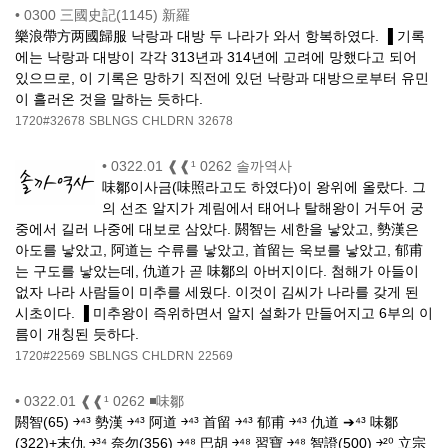
•
0300 三國史記(1145) 新羅
樂浪帶方两國歸服 낙랑과 대방 두 나라가 와서 항복하였다. ▐ 기록
에는 낙랑과 대방이 각각 313년과 314년에 고려에 망했다고 되어
있으므로, 이 기록은 망하기 직전에 있던 낙랑과 대방으로부터 유민
이 흘러온 것을 말하는 듯하다.
1720#32678
SBLNGS
CHLDRN
32678
•
0322.01 ❰❰¹ 0262 솔까역사
味鄒이사금(味照라고도 하였다)이 왕위에 올랐다. 그
의 선조 알지가 계림에서 태어나 탈해왕이 거두어 궁
중에서 길러 나중에 대보로 삼았다. 閼智는 세한을 낳았고, 勢漢은
아도를 낳았고, 阿道는 수류를 낳았고, 首留는 욱보를 낳았고, 郁甫
는 구도를 낳았는데, 仇道가 곧 味鄒의 아버지이다. 첨해가 아들이
없자 나라 사람들이 미추를 세웠다. 이것이 김씨가 나라를 갖게 된
시초이다. ▐ 미추왕이 즉위하면서 알지 설화가 만들어지고 6부의 이
름이 개칭된 듯하다.
1720#22569
SBLNGS
CHLDRN
22569
•
0322.01 ❰❰¹ 0262 ◾味鄒
閼智(65) ￫⁴³ 勢漢 ￫⁴³ 阿道 ￫⁴³ 首留 ￫⁴³ 郁甫 ￫⁴³ 仇道 ➔⁴³ 味鄒
(322)+末仇 ￫³⁴ 奈勿(356) ￫⁴⁸ 巴胡 ￫⁴⁸ 習寶 ￫⁴⁸ 智證(500) ￫²⁰ 立宗