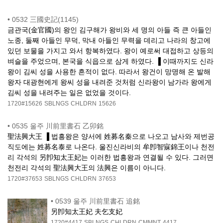
•
0532 三國史記(1145)
금관국(金官國)의 왕인 김구해가 왕비와 세 명의 아들 즉 큰 아들인
노종, 둘째 아들인 무덕, 막내 아들인 무력을 데리고 나라의 창고에
있던 보물을 가지고 와서 항복하였다. 왕이 예로써 대접하고 상등의
벼슬을 주었으며, 본국을 식읍으로 삼게 하였다. ▐ 이때까지도 신라
왕이 김씨 성을 사용한 흔적이 없다. 따라서 왕건이 망명해 온 발해
왕자 대광현에게 왕씨 성을 내려준 것처럼 신라왕이 남가라 왕에게
김씨 성을 내려주는 일은 없었을 것이다.
1720#15626
SBLNGS
CHLDRN
15626
•
0535 울주 川前里書石 乙卯銘
聖法興大王 ▐ 법흥왕은 양서에 姓募名秦으로 나오고 남사와 제번공
직도에는 姓募名泰로 나온다. 울진신라비의 牟卽智寐錦王이나 천전
리 각석의 另卽知太王妃는 이러한 법흥왕과 연결될 수 있다. 그러면
천전리 각석의 聖法興大王의 法興은 이름이 아니다.
1720#37653
SBLNGS
CHLDRN
37653
•
0539 울주 川前里書石 追銘
另卽知太王妃 夫乞支妃
1720#4417
SBLNGS
CHLDRN
CMMNT
4417