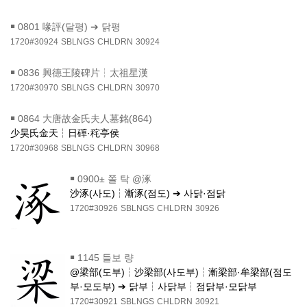
￭
0801 喙評(달평) ➔ 닭평
1720#30924
SBLNGS
CHLDRN
30924
￭
0836 興德王陵碑片┆太祖星漢
1720#30970
SBLNGS
CHLDRN
30970
￭
0864 大唐故金氏夫人墓銘(864)
少昊氏金天┆日磾·秺亭侯
1720#30968
SBLNGS
CHLDRN
30968
￭
0900± 쫄 탁 @涿
沙涿(사도)┆漸涿(점도) ➔ 사닭·점닭
1720#30926
SBLNGS
CHLDRN
30926
￭
1145 들보 량
@梁部(도부)┆沙梁部(사도부)┆漸梁部·牟梁部(점도
부·모도부) ➔ 닭부┆사닭부┆점닭부·모닭부
1720#30921
SBLNGS
CHLDRN
30921