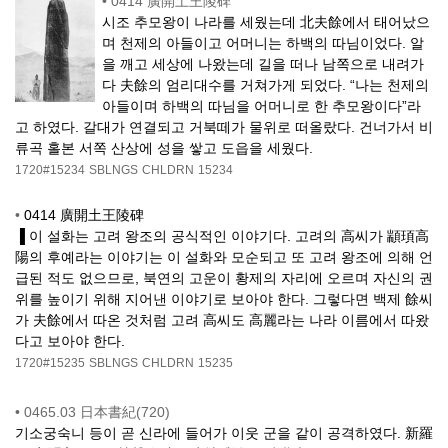
•
0414 廣開土王陵碑
시조 추모왕이 나라를 세웠는데 北夫餘에서 태어났으
며 천제의 아들이고 어머니는 하백의 따님이었다. 알
을 깨고 세상에 나왔는데 길을 떠나 남쪽으로 내려가
다 夫餘의 엄리대수를 거쳐가게 되었다. “나는 천제의
아들이며 하백의 따님을 어머니로 한 추모왕이다”라
고 하였다. 갈대가 연결되고 거북떼가 물위로 떠올랐다. 건너가서 비
류곡 홀본 서쪽 산상에 성을 쌓고 도읍을 세웠다.
1720#15234
SBLNGS
CHLDRN
15234
•
0414 廣開土王陵碑
▐ 이 설화는 고려 왕조의 공식적인 이야기다. 고려의 高씨가 顓頊高
陽의 후예라는 이야기는 이 설화와 모순되고 또 고려 왕조에 의해 언
급된 적도 없으므로, 북연의 고운이 황제의 자리에 오르며 자신의 권
위를 높이기 위해 지어낸 이야기로 보아야 한다. 그렇다면 백제 餘씨
가 夫餘에서 따온 것처럼 고려 高씨도 高麗라는 나라 이름에서 따왔
다고 보아야 한다.
1720#15235
SBLNGS
CHLDRN
15235
•
0465.03 日本書紀(720)
기소궁숙니 등이 곧 신라에 들어가 이웃 군을 같이 공격하였다. 新羅