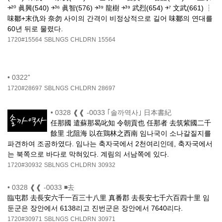
￫²⁰ 眞興(540) ￫³⁶ 眞智(576) ￫³⁹ 龍樹 ￫³⁹ 武烈(654) ￫⁷ 文武(661) ┆
味鄒+末仇와 奈勿 사이의 간격이 비정상적으로 길어 味鄒의 연대를
60년 뒤로 물렸다.
1720#15564
SBLNGS
CHLDRN
15564
•
0322⁺
1720#28697
SBLNGS
CHLDRN
28697
•
0328 ❰❰ -0033 ｢솔까역사｣ 日本書紀
任那國 遣蘇那曷叱知 令朝貢也 任那者 去筑紫國二千
餘里 北阻海 以在鶏林之西南 임나국이 소나갈질지를
파견하여 조공하였다. 임나는 축자국에서 2천여리인데, 축자국에서
는 북쪽으로 바다로 막혀있다. 계림의 서남쪽에 있다.
1720#30932
SBLNGS
CHLDRN
30932
•
0328 ❰❰ -0033 ◾去
臨屯郡 去長安六千一百三十八里 真番郡 去長安七千六百四十里 임
둔군은 장안에서 6138리고 진번군은 장안에서 7640리다.
1720#30971
SBLNGS
CHLDRN
30971