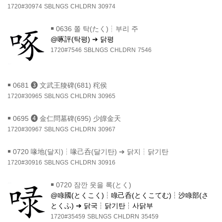
1720#30974
SBLNGS
CHLDRN
30974
￭
0636 쫄 탁(たく)┆부리 주
@啄評(탁평) ➔ 닭평
1720#7546
SBLNGS
CHLDRN
7546
￭
0681 ❸ 文武王陵碑(681) 秺侯
1720#30965
SBLNGS
CHLDRN
30965
￭
0695 ❹ 金仁問墓碑(695) 少皥金天
1720#30967
SBLNGS
CHLDRN
30967
￭
0720 喙地(달지)┆喙己呑(달기탄) ➔ 닭지┆닭기탄
1720#30916
SBLNGS
CHLDRN
30916
￭
0720 잠깐 웃을 록(とく)
@㖨國(とくこく)┆㖨己呑(とくこてむ)┆沙㖨部(さ
とくふ) ➔ 닭국┆닭기탄┆사닭부
1720#35459
SBLNGS
CHLDRN
35459