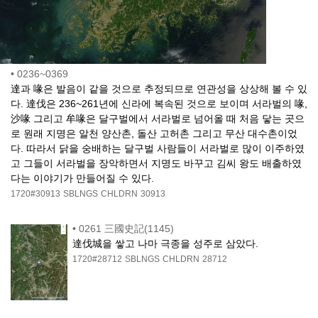
•
0236~0369
達과 喙은 발음이 같을 것으로 추정되므로 연관성을 상상해 볼 수 있
다. 達伐은 236~261년에 신라에 복속된 것으로 보이며 서라벌의 喙,
沙喙 그리고 牟喙은 달구벌에서 서라벌로 넘어올 때 처음 닿는 곳으
로 원래 지명은 알천 양산촌, 돌산 고허촌 그리고 무산 대수촌이었
다. 따라서 닭을 숭배하는 달구벌 사람들이 서라벌로 많이 이주하였
고 그들이 서라벌을 장악하면서 지명도 바꾸고 김씨 왕도 배출하였
다는 이야기가 만들어질 수 있다.
1720#30913
SBLNGS
CHLDRN
30913
•
0261 三國史記(1145)
達伐城을 쌓고 나마 극종을 성주로 삼았다.
1720#28712
SBLNGS
CHLDRN
28712