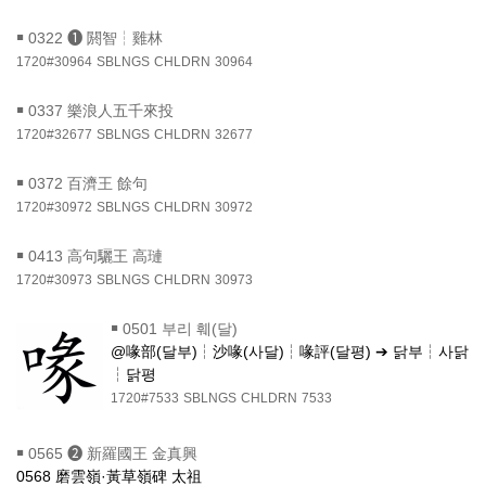
￭
0322 ❶ 閼智┆雞林
1720#30964
SBLNGS
CHLDRN
30964
￭
0337 樂浪人五千來投
1720#32677
SBLNGS
CHLDRN
32677
￭
0372 百濟王 餘句
1720#30972
SBLNGS
CHLDRN
30972
￭
0413 高句驪王 高璉
1720#30973
SBLNGS
CHLDRN
30973
￭
0501 부리 훼(달)
@喙部(달부)┆沙喙(사달)┆喙評(달평) ➔ 닭부┆사닭
┆닭평
1720#7533
SBLNGS
CHLDRN
7533
￭
0565 ❷ 新羅國王 金真興
0568 磨雲嶺·黃草嶺碑 太祖