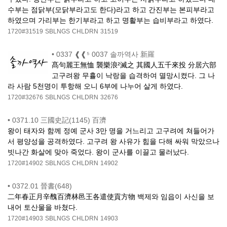
수부는 점닭부(모닭부라고도 한다)라고 하고 간진부는 본피부라고
하였으며 가리부는 한기부라고 하고 명활부는 습비부라고 하였다.
1720#31519
SBLNGS
CHLDRN
31519
•
0337 ❰❰⁵ 0037 솔까역사 新羅
髙句麗王無恤 襲樂浪²滅之 其國人五千來投 分居六部
고구려왕 무휼이 낙랑을 습격하여 멸망시켰다. 그 나
라 사람 5천명이 투항해 오니 6부에 나누어 살게 하였다.
1720#32676
SBLNGS
CHLDRN
32676
•
0371.10 三國史記(1145) 百濟
왕이 태자와 함께 정예 군사 3만 명을 거느리고 고구려에 쳐들어가
서 평양성을 공격하였다. 고구려 왕 사유가 힘을 다해 싸워 막았으나
빗나간 화살에 맞아 죽었다. 왕이 군사를 이끌고 물러났다.
1720#14902
SBLNGS
CHLDRN
14902
•
0372.01 晉書(648)
二年春正月辛醜百濟林邑王各遣使貢方物 백제와 임읍이 사신을 보
내어 토산물을 바쳤다.
1720#14903
SBLNGS
CHLDRN
14903