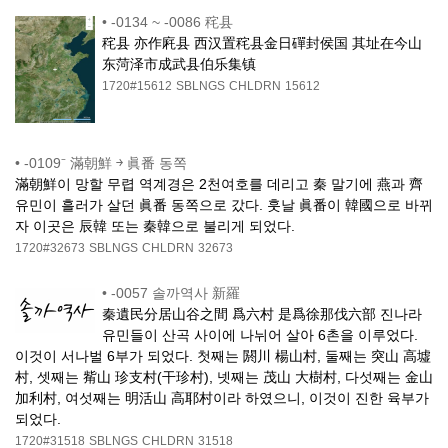
•
-0134 ~ -0086 秺县
秺县 亦作㢉县 西汉置秺县金日磾封侯国 其址在今山
东菏泽市成武县伯乐集镇
1720#15612
SBLNGS
CHLDRN
15612
•
-0109⁻ 滿朝鮮 ￫ 眞番 동쪽
滿朝鮮이 망할 무렵 역계경은 2천여호를 데리고 秦 말기에 燕과 齊
유민이 흘러가 살던 眞番 동쪽으로 갔다. 훗날 眞番이 韓國으로 바뀌
자 이곳은 辰韓 또는 秦韓으로 불리게 되었다.
1720#32673
SBLNGS
CHLDRN
32673
•
-0057 솔까역사 新羅
秦遺民分居山谷之間 爲六村 是爲徐那伐六部 진나라
유민들이 산곡 사이에 나뉘어 살아 6촌을 이루었다.
이것이 서나벌 6부가 되었다. 첫째는 閼川 楊山村, 둘째는 突山 高墟
村, 셋째는 觜山 珍支村(干珍村), 넷째는 茂山 大樹村, 다섯째는 金山
加利村, 여섯째는 明活山 高耶村이라 하였으니, 이것이 진한 육부가
되었다.
1720#31518
SBLNGS
CHLDRN
31518