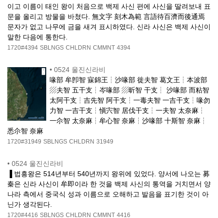
이고 이름이 태인 왕이 처음으로 백제 사신 편에 사신을 딸려보내 표
문을 올리고 방물을 바쳤다. 無文字 刻木為範 言語待百濟而後通焉
문자가 없고 나무에 금을 새겨 표시하였다. 신라 사신은 백제 사신이
말한 다음에 통한다.
1720#4394
SBLNGS
CHLDRN
CMMNT
4394
•
0524 울진신라비
喙部 牟卽智 寐錦王┆沙喙部 徙夫智 葛文王┆本波部
▨夫智 五干支┆岑喙部 ▨昕智 干支┆ 沙喙部 而粘智
太阿干支┆吉先智 阿干支┆一毒夫智 一吉干支┆喙勿
力智 一吉干支┆愼宍智 居伐干支┆一夫智 太奈麻┆
一尒智 太奈麻┆牟心智 奈麻┆沙喙部 十斯智 奈麻┆
悉尒智 奈麻
1720#31949
SBLNGS
CHLDRN
31949
•
0524 울진신라비
▐ 법흥왕은 514년부터 540년까지 왕위에 있었다. 양서에 나오는 募
秦은 신라 사신이 牟即이라 한 것을 백제 사신의 통역을 거치면서 양
나라 측에서 중국식 성과 이름으로 오해하고 발음을 표기한 것이 아
닌가 생각된다.
1720#4416
SBLNGS
CHLDRN
CMMNT
4416