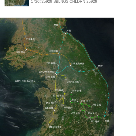
1720#25929
SBLNGS
CHLDRN
25929