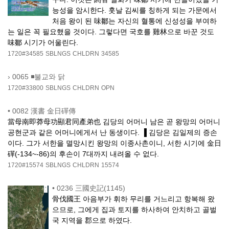
능성을 암시한다. 훗날 김씨를 칭하게 되는 가문에서
처음 왕이 된 味鄒는 자신의 혈통에 신성성을 부여하
는 일은 꼭 필요했을 것이다. 그렇다면 국호를 雞林으로 바꾼 것도
味鄒 시기가 어울린다.
1720#34585
SBLNGS
CHLDRN
34585
›
0065 ◾불교와 닭
1720#33800
SBLNGS
CHLDRN
OPN
•
0082 漢書 金日磾傳
當母南即莽母功顯君同產弟也 김당의 어머니 남은 곧 왕망의 어머니
공현군과 같은 어머니에게서 난 동생이다. ▐ 김당은 김일제의 증손
이다. 그가 서한을 멸망시킨 왕망의 이종사촌이니, 서한 시기에 金日
磾(-134~-86)의 후손이 7대까지 내려올 수 없다.
1720#15574
SBLNGS
CHLDRN
15574
•
0236 三國史記(1145)
骨伐國王 아음부가 휘하 무리를 거느리고 항복해 왔
으므로, 그에게 집과 토지를 하사하여 안치하고 골벌
국 지역을 郡으로 하였다.