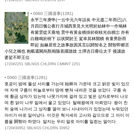
1720#1297
SBLNGS
CHLDRN
1297
•
0060 三國遺事(1281)
永平三年庚申(一云中元六年誤矣 中元盡二年而已)八
月四日瓠公夜行月城西里見大光明於始林中一作鳩林
有紫雲從天垂地 雲中有黃金樻掛於樹枝光自樻岀 亦有
白雞鳴於樹下 以状聞於王 駕幸其林開樻 有童男卧而
即起 如赫居世之故事故因其言以閼智名之 閼智即郷言
小兒之稱也 抱載還闕烏獸相隨喜躍蹌蹌 土擇吉日冊位太子 後讓故
婆娑不即王位
1720#2251
SBLNGS
CHLDRN
CMMNT
2251
•
0060 三國遺事(1281)
호공이 밤에 월성 서리를 가는데 始林의 가운데 크고 밝은 빛이 있으
며 자색 구름이 하늘로부터 땅에 뻗쳐 내려온 것을 보았다. 구름 속
에 황금 상자가 있는데 나뭇가지에 걸려 있고 빛은 상자로부터 나오
며 흰 닭이 나무 밑에서 울고 있었다. 탈해왕에게 아뢰었다. 왕이 친
히 숲에 나가서 그 상자를 열어 보니 사내아이가 있었는데 누워있던
아이가 바로 일어났다. 이것은 혁거세의 고사와 같으므로 그 아이 이
름을 閼智라 하였다. 알지는 우리 말로 아이를 일컫는 말이다
1720#30952
SBLNGS
CHLDRN
30952