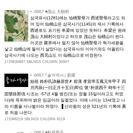
•
-0057 ◾茂山 大樹村
삼국유사(1281)에는 仙桃聖母가 西述聖母라고도 되
어 있어 仙桃山은 삼국사기(1145)의 제사 기록에서
西述로도 표기된 牟梁에 있었던 듯하다. 牟梁은 원래
茂山 大樹村이었다고 하므로 茂山은 仙桃山이 된다.
이곳은 蘿井에서 멀지 않아 仙桃聖母가 혁거세왕을
낳고 仙桃山에 들어가 살았다는 삼국유사의 이야기와도 어울린다.
삼국사기에 나오는 西兄山도 이 仙桃山으로 비정된다.
1720#30907
SBLNGS
CHLDRN
30907
•
-0057 ｢솔까역사｣ 新羅
始祖 姓朴氏諱赫居世✗ 前漢 孝宣帝五鳳元年甲子 四
月丙辰(一曰正月十五日)即位 號⁺朴居西干 時年十三
囯號徐那伐 시조는 -57년 4월 병진(또는 정월 15일이라고도 하였
다)에 즉위하여 밝은 임금이라 일컬었다. 이때 나이는 13세였고 나
라 이름을 서나벌이라 하였다. ▐ 신라왕의 성은 521년의 기록에 募
로 처음 나온다.
1720#8219
SBLNGS
CHLDRN
8219
›
-0057 ◾朴居西干