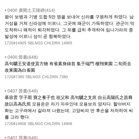
•
0400 廣開土王陵碑(414)
왕이 보병과 기병 도합 5만 명을 보내어 신라를 구원하게 하였다. 남
거성을 거쳐 신라성에 이르니, 그곳에 왜군이 가득하였다. 관군이 막
도착하니 왜적이 퇴각하였다. 그 뒤를 급히 추격하여 임나가라의 종
발성에 이르니 성이 곧 항복하였다.
1720#14905
SBLNGS
CHLDRN
14905
•
0400 晉書(648)
高句驪王安遣使貢方物 有雀素身綠首 集于端門 棲翔東園 二旬而去
改東園為白雀園
1720#7380
SBLNGS
CHLDRN
7380
•
0407 晉書(648)
慕容雲 字子雨 寶之養子也 祖父和 高句驪之支庶 自云高陽氏之苗裔
故以高為氏焉 모용운은 자가 자우인데 모용보의 양자다. 할아버지
화는 고구려에서 갈라져 나왔는데, 고양씨의 먼 후손을 자처하여 씨
를 고라 했다.
1720#14906
SBLNGS
CHLDRN
14906
•
0407 晉書(648)