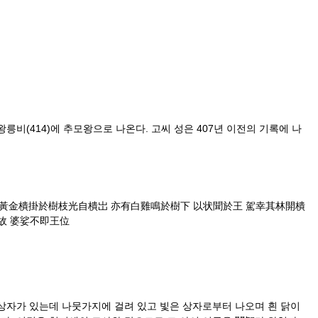
비(414)에 추모왕으로 나온다. 고씨 성은 407년 이전의 기록에 나
黃金樻掛於樹枝光自樻岀 亦有白雞鳴於樹下 以状聞於王 駕幸其林開樻
故 婆娑不即王位
 상자가 있는데 나뭇가지에 걸려 있고 빛은 상자로부터 나오며 흰 닭이