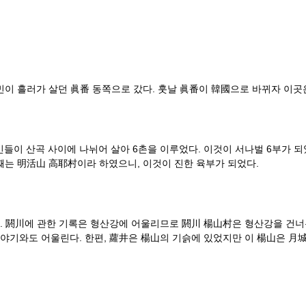
민이 흘러가 살던 眞番 동쪽으로 갔다. 훗날 眞番이 韓國으로 바뀌자 이곳
 산곡 사이에 나뉘어 살아 6촌을 이루었다. 이것이 서나벌 6부가 되었다
섯째는 明活山 高耶村이라 하였으니, 이것이 진한 육부가 되었다.
 閼川에 관한 기록은 형산강에 어울리므로 閼川 楊山村은 형산강을 건너
기와도 어울린다. 한편, 蘿井은 楊山의 기슭에 있었지만 이 楊山은 月城