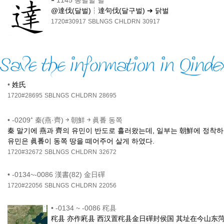
@達伐(달벌)┆達句伐(달구벌) ➔ 닭벌
1720#30917
SBLNGS
CHLDRN
30917
•
姓氏
1720#28695
SBLNGS
CHLDRN
28695
•
-0209⁺ 秦(燕·齊) ￫ 朝鮮 ￫ 眞番 동쪽
秦 말기에 燕과 齊의 유민이 반도로 흘러왔는데, 일부는 朝鮮에 정착
유민은 眞番이 동쪽 땅을 떼어주어 살게 하였다.
1720#32672
SBLNGS
CHLDRN
32672
•
-0134~-0086 漢書(82) 金日磾
1720#22056
SBLNGS
CHLDRN
22056
•
-0134 ~ -0086 秺县
秺县 亦作㢉县 西汉置秺县金日磾封侯国 其址在今山东