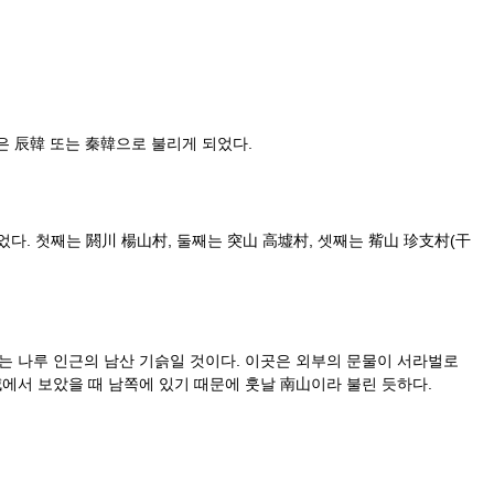
은 辰韓 또는 秦韓으로 불리게 되었다.
. 첫째는 閼川 楊山村, 둘째는 突山 高墟村, 셋째는 觜山 珍支村(干
는 나루 인근의 남산 기슭일 것이다. 이곳은 외부의 문물이 서라벌로
에서 보았을 때 남쪽에 있기 때문에 훗날 南山이라 불린 듯하다.