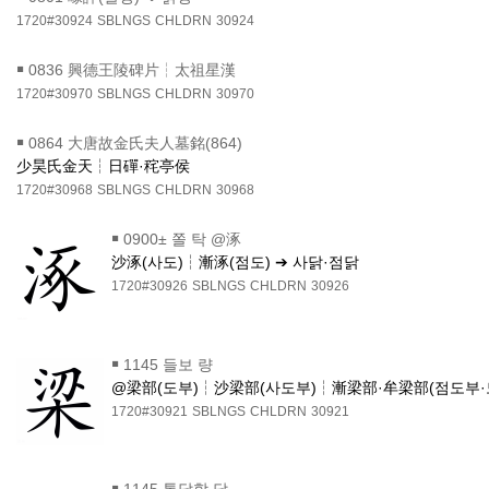
1720#30924
SBLNGS
CHLDRN
30924
￭
0836 興德王陵碑片┆太祖星漢
1720#30970
SBLNGS
CHLDRN
30970
￭
0864 大唐故金氏夫人墓銘(864)
少昊氏金天┆日磾·秺亭侯
1720#30968
SBLNGS
CHLDRN
30968
￭
0900± 쫄 탁 @涿
沙涿(사도)┆漸涿(점도) ➔ 사닭·점닭
1720#30926
SBLNGS
CHLDRN
30926
￭
1145 들보 량
@梁部(도부)┆沙梁部(사도부)┆漸梁部·牟梁部(점도부
1720#30921
SBLNGS
CHLDRN
30921
￭
1145 통달할 달