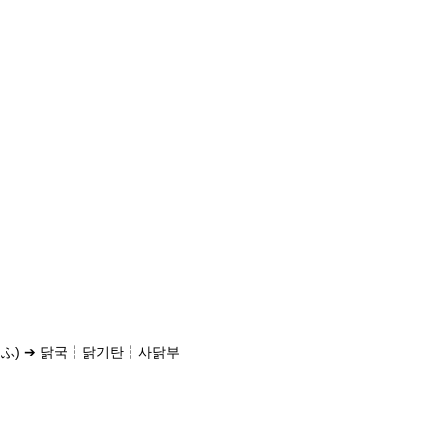
ふ) ➔ 닭국┆닭기탄┆사닭부