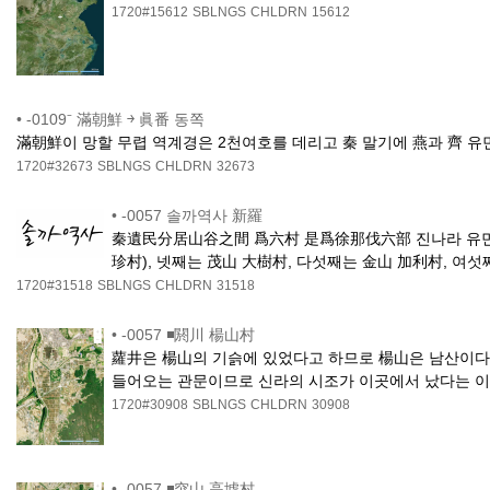
1720#15612
SBLNGS
CHLDRN
15612
•
-0109⁻ 滿朝鮮 ￫ 眞番 동쪽
滿朝鮮이 망할 무렵 역계경은 2천여호를 데리고 秦 말기에 燕과 齊 유
1720#32673
SBLNGS
CHLDRN
32673
•
-0057 솔까역사 新羅
秦遺民分居山谷之間 爲六村 是爲徐那伐六部 진나라 유민들이
珍村), 넷째는 茂山 大樹村, 다섯째는 金山 加利村, 여
1720#31518
SBLNGS
CHLDRN
31518
•
-0057 ◾閼川 楊山村
蘿井은 楊山의 기슭에 있었다고 하므로 楊山은 남산이다.
들어오는 관문이므로 신라의 시조가 이곳에서 났다는 이야
1720#30908
SBLNGS
CHLDRN
30908
•
-0057 ◾突山 高墟村