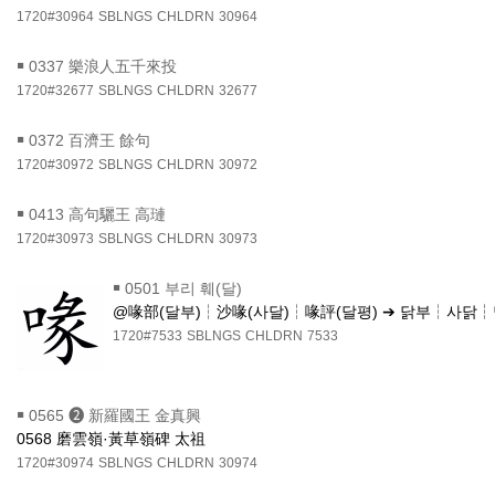
1720#30964
SBLNGS
CHLDRN
30964
￭
0337 樂浪人五千來投
1720#32677
SBLNGS
CHLDRN
32677
￭
0372 百濟王 餘句
1720#30972
SBLNGS
CHLDRN
30972
￭
0413 高句驪王 高璉
1720#30973
SBLNGS
CHLDRN
30973
￭
0501 부리 훼(달)
@喙部(달부)┆沙喙(사달)┆喙評(달평) ➔ 닭부┆사닭
1720#7533
SBLNGS
CHLDRN
7533
￭
0565 ❷ 新羅國王 金真興
0568 磨雲嶺·黃草嶺碑 太祖
1720#30974
SBLNGS
CHLDRN
30974