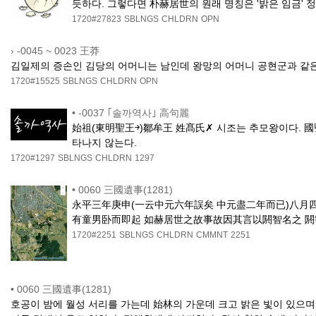
듯하다. 그렇다면 朴赫居世의 원래 명칭은 '밝은 임금' 
1720#27823
SBLNGS
CHLDRN
OPN
›
-0045 ~ 0023 王莽
김일제의 증손인 김당의 어머니는 남인데 왕망의 어머니 공현군과 같은
1720#15525
SBLNGS
CHLDRN
OPN
•
-0037 ｢솔까역사｣ 高句麗
始祖(東明聖王￫)鄒牟王 姓髙氏✗ 시조는 추모왕이다. 國
타나지 않는다.
1720#1297
SBLNGS
CHLDRN
1297
•
0060 三國遺事(1281)
永平三年庚申(一云中元六年誤矣 中元盡二年而已)八月
有童男卧而即起 如赫居世之故事故因其言以閼智名之 閼
1720#2251
SBLNGS
CHLDRN
CMMNT
2251
•
0060 三國遺事(1281)
호공이 밤에 월성 서리를 가는데 始林의 가운데 크고 밝은 빛이 있으며