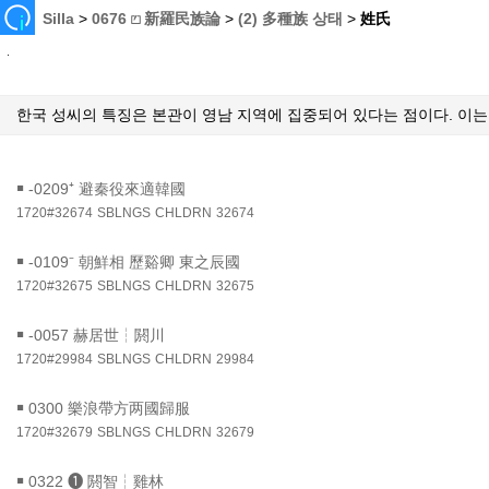
Silla
>
0676 ⏍ 新羅民族論
>
(2) 多種族 상태
>
姓氏
한국 성씨의 특징은 본관이 영남 지역에 집중되어 있다는 점이다. 이
￭
-0209⁺ 避秦役來適韓國
1720#32674
SBLNGS
CHLDRN
32674
￭
-0109⁻ 朝鮮相 歷谿卿 東之辰國
1720#32675
SBLNGS
CHLDRN
32675
￭
-0057 赫居世┆閼川
1720#29984
SBLNGS
CHLDRN
29984
￭
0300 樂浪帶方两國歸服
1720#32679
SBLNGS
CHLDRN
32679
￭
0322 ❶ 閼智┆雞林