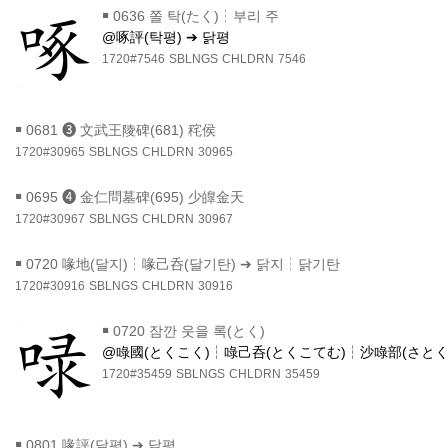
￭
0636 쫄 탁(たく)┆부리 주
@啄評(탁평) ➔ 닭평
1720#7546
SBLNGS
CHLDRN
7546
￭
0681 ❸ 文武王陵碑(681) 秺侯
1720#30965
SBLNGS
CHLDRN
30965
￭
0695 ❹ 金仁問墓碑(695) 少皥金天
1720#30967
SBLNGS
CHLDRN
30967
￭
0720 喙地(달지)┆喙己呑(달기탄) ➔ 닭지┆닭기탄
1720#30916
SBLNGS
CHLDRN
30916
￭
0720 잠깐 웃을 록(とく)
@㖨國(とくこく)┆㖨己呑(とくこてむ)┆沙㖨部(さとく
1720#35459
SBLNGS
CHLDRN
35459
￭
0801 喙評(달평) ➔ 닭평