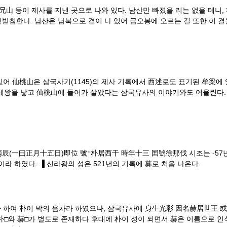
兄山 등이 제사를 지낸 곳으로 나와 있다. 남산만 빠졌을 리는 없을 테니,
받침한다. 남산은 남북으로 결이 나 있어 금오봉에 오르는 길 또한 이 결
있어 仙桃山은 삼국사기(1145)의 제사 기록에서 西述로도 표기된 牟梁에
거세왕을 낳고 仙桃山에 들어가 살았다는 삼국유사의 이야기와도 어울린다.
(一曰正月十五日)即位 號⁺朴居西干 時年十三 囯號徐那伐 시조는 -57년 
라 하였다. ▐ 신라왕의 성은 521년의 기록에 募로 처음 나온다.
여 朴이 박의 음차라 하였으나, 삼국유사에 身生光彩 因名赫居世王 或
인 朴□와 赫□가 별도로 존재하다 후대에 朴이 성이 되면서 赫은 이름으로