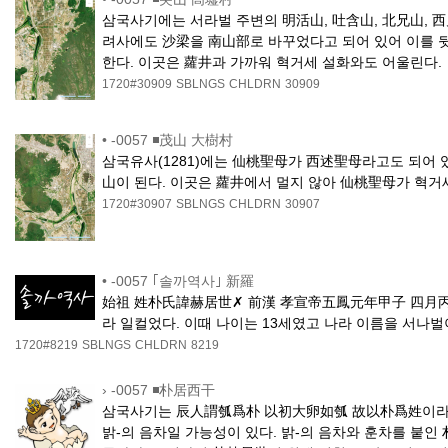
삼국사기에는 서라벌 주변의 明活山, 吐含山, 北兄山, 西
려사에도 沙梁을 南山部로 바꾸었다고 되어 있어 이를 뒷
한다. 이곳은 蘿井과 가까워 혁거세 설화와도 어울린다.
1720#30909
SBLNGS
CHLDRN
30909
•
-0057 ◾茂山 大樹村
삼국유사(1281)에는 仙桃聖母가 西述聖母라고도 되어 
山이 된다. 이곳은 蘿井에서 멀지 않아 仙桃聖母가 혁
1720#30907
SBLNGS
CHLDRN
30907
•
-0057 ｢솔까역사｣ 新羅
始祖 姓朴氏諱赫居世✗ 前漢 孝宣帝五鳳元年甲子 四月丙辰
라 일컬었다. 이때 나이는 13세였고 나라 이름을 서나벌이
1720#8219
SBLNGS
CHLDRN
8219
›
-0057 ◾朴居西干
삼국사기는 辰人謂瓠爲朴 以初大卵如瓠 故以朴爲姓이라 하
밝-의 음차일 가능성이 있다. 밝-의 음차와 훈차를 붙