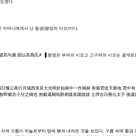
정도였다.
 어머니에게서 난 동생(왕망의 이모)이다.
號髙句麗 因以髙爲氏✗ ▐ 동명은 부여의 시조고 고구려의 시조는 광개토왕릉
四日瓠公夜行月城西里見大光明於始林中一作鳩林 有紫雲從天垂地 雲中有
智即郷言小兒之稱也 抱載還闕烏獸相隨喜躍蹌蹌 土擇吉日冊位太子 後讓
 자색 구름이 하늘로부터 땅에 뻗쳐 내려온 것을 보았다. 구름 속에 황금