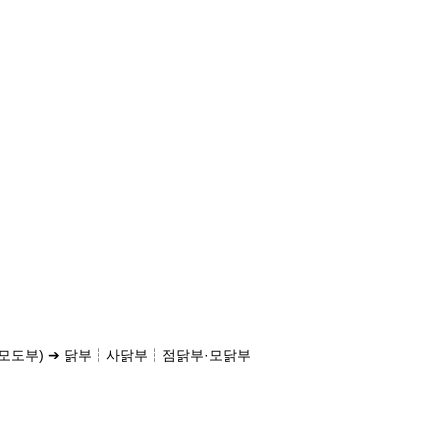
·모도부) ➔ 닭부┆사닭부┆점닭부·모닭부