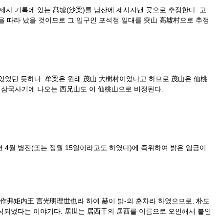
 제사 기록에 있는 髙墟(沙梁)를 남산에 제사지낸 곳으로 추정한다. 고
을 따라 났을 것이므로 그 입구인 포석정 일대를 突山 高墟村으로 추정
 있었던 듯하다. 牟梁은 원래 茂山 大樹村이었다고 하므로 茂山은 仙桃
 삼국사기에 나오는 西兄山도 이 仙桃山으로 비정된다.
4월 병진(또는 정월 15일이라고도 하였다)에 즉위하여 밝은 임금이
作弗矩内王 言光明理世也라 하여 赫이 밝-의 훈차라 하였으므로, 朴도
 인식되었다는 이야기다. 居世는 居西干의 居西를 이름으로 오인해서 붙인