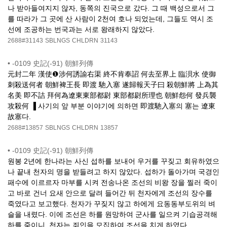
나 받아들여지지 않자, 동쪽의 진국으로 갔다. 그 때 백성으로서 그
를 따라가 그 곳에 산 사람이 2천여 호나 되었는데, 그들도 역시 조
선에 조공하는 번국과는 서로 왕래하지 않았다.
2688#31143
SBLNGS
CHLDRN
31143
•
-0109 史記(-91) 朝鮮列傳
元封二年 漢使❶涉何誘諭右渠 終不肯奉詔 何去至界上 臨浿水 使御
刺殺送何者 朝鮮裨王長 即渡 馳入塞 遂歸報天子曰 殺朝鮮將 上為其
名美 即不詰 拜何為遼東東部都尉 東部都尉所理也 朝鮮怨何 發兵襲
攻殺何 ▐ 사기의 앞 부분 이야기에 의하면 即渡馳入塞의 塞는 遼東
故塞다.
2688#13857
SBLNGS
CHLDRN
13857
•
-0109 史記(-91) 朝鮮列傳
원봉 2년에 한나라는 사신 섭하를 보내어 우거를 꾸짖고 회유하였으
나 끝내 천자의 명을 받들려고 하지 않았다. 섭하가 돌아가며 국경인
패수에 이르르자 마부를 시켜 전송나온 조선의 비왕 장을 찔러 죽이
고 바로 건너 요새 안으로 달려 들어간 뒤 천자에게 조선의 장수를
죽였다고 보고했다. 천자가 꾸짖지 않고 하에게 요동동부도위의 벼
슬을 내렸다. 이에 조선은 하를 원망하여 군사를 일으켜 기습공격해
하를 죽이니, 천자는 죄인을 모집하여 조선을 치게 하였다.