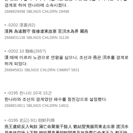
경계로 하여 연나라에 소속시켰다.
2688#29498
SBLNGS
CHLDRN
29498
•
-0202 漢書(82)
漢興 為遠難守 復修遼東故塞 至浿水為界 屬燕
2688#31138
SBLNGS
CHLDRN
31138
•
-0202 10 魏略(265?)
漢 때에 이르러 노관으로 연왕을 삼으니, 조선과 燕은 浿水를 경계로
하게 되었다.
2688#5831
SBLNGS
CHLDRN
CMMNT
5831
•
-0195 한나라 10국 15군
한나라와 조선의 경계였던 패수를 청천강으로 설정했다.
2688#14811
SBLNGS
CHLDRN
14811
•
-0195 史記(-91) 朝鮮列傳
燕王盧綰反入匈奴 滿亡命聚黨千餘人 魋結蠻夷服而東走出塞 渡浿水
居秦故空地上下鄣 稍役屬真番朝鮮蠻夷及故燕齊亡命者王之 都王險