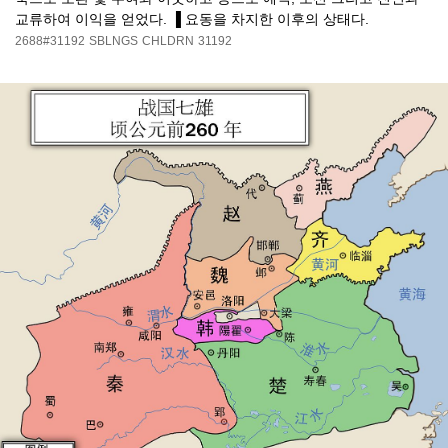
교류하여 이익을 얻었다. ▐ 요동을 차지한 이후의 상태다.
2688#31192
SBLNGS
CHLDRN
31192