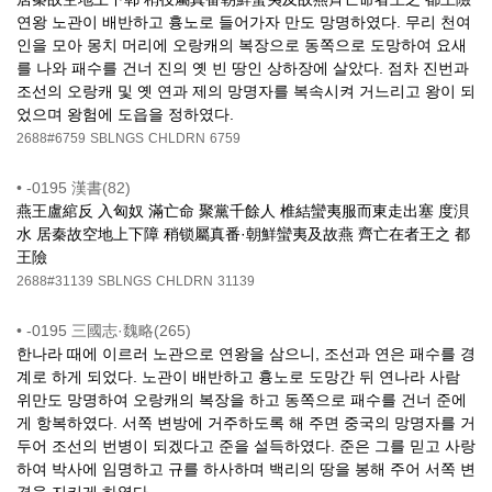
연왕 노관이 배반하고 흉노로 들어가자 만도 망명하였다. 무리 천여
인을 모아 몽치 머리에 오랑캐의 복장으로 동쪽으로 도망하여 요새
를 나와 패수를 건너 진의 옛 빈 땅인 상하장에 살았다. 점차 진번과
조선의 오랑캐 및 옛 연과 제의 망명자를 복속시켜 거느리고 왕이 되
었으며 왕험에 도읍을 정하였다.
2688#6759
SBLNGS
CHLDRN
6759
•
-0195 漢書(82)
燕王盧綰反 入匈奴 滿亡命 聚黨千餘人 椎結蠻夷服而東走出塞 度浿
水 居秦故空地上下障 稍锁屬真番·朝鮮蠻夷及故燕 齊亡在者王之 都
王險
2688#31139
SBLNGS
CHLDRN
31139
•
-0195 三國志·魏略(265)
한나라 때에 이르러 노관으로 연왕을 삼으니, 조선과 연은 패수를 경
계로 하게 되었다. 노관이 배반하고 흉노로 도망간 뒤 연나라 사람
위만도 망명하여 오랑캐의 복장을 하고 동쪽으로 패수를 건너 준에
게 항복하였다. 서쪽 변방에 거주하도록 해 주면 중국의 망명자를 거
두어 조선의 번병이 되겠다고 준을 설득하였다. 준은 그를 믿고 사랑
하여 박사에 임명하고 규를 하사하며 백리의 땅을 봉해 주어 서쪽 변
경을 지키게 하였다.