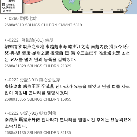
•
-0260 戰國七雄
2688#5819
SBLNGS
CHLDRN
CMMNT
5819
•
-0222⁻ 鹽鐵論(-81) 備胡
朝鮮踰徼 劫燕之東地 東越越東海 略浙江之南 南越內侵 滑服令 氐·
僰·冉·駹·巂唐·昆明之屬 擾隴西·巴·蜀 今三垂已平 唯北邊未定 조선
은 요새를 넘어 연의 동쪽을 겁박했다.
2688#21329
SBLNGS
CHLDRN
21329
•
-0222 史記(-91) 燕召公世家
秦抜遼東 虜燕王喜 卒滅燕 진나라가 요동을 빼앗고 연왕 희를 사로
잡아 마침내 연나라를 멸망시켰다.
2688#15855
SBLNGS
CHLDRN
15855
•
-0222 史記(-91) 朝鮮列傳
秦滅燕 屬遼東外徼 진나라가 연나라를 멸망시킨 후에는 요동외요에
소속시켰다.
2688#31135
SBLNGS
CHLDRN
31135