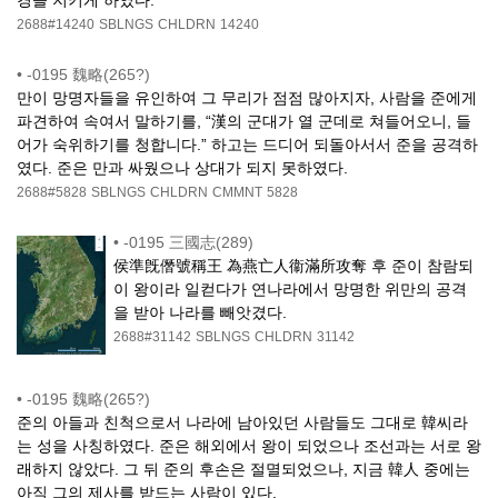
2688#14240
SBLNGS
CHLDRN
14240
•
-0195 魏略(265?)
만이 망명자들을 유인하여 그 무리가 점점 많아지자, 사람을 준에게
파견하여 속여서 말하기를, “漢의 군대가 열 군데로 쳐들어오니, 들
어가 숙위하기를 청합니다.” 하고는 드디어 되돌아서서 준을 공격하
였다. 준은 만과 싸웠으나 상대가 되지 못하였다.
2688#5828
SBLNGS
CHLDRN
CMMNT
5828
•
-0195 三國志(289)
侯準旣僭號稱王 為燕亡人衞滿所攻奪 후 준이 참람되
이 왕이라 일컫다가 연나라에서 망명한 위만의 공격
을 받아 나라를 빼앗겼다.
2688#31142
SBLNGS
CHLDRN
31142
•
-0195 魏略(265?)
준의 아들과 친척으로서 나라에 남아있던 사람들도 그대로 韓씨라
는 성을 사칭하였다. 준은 해외에서 왕이 되었으나 조선과는 서로 왕
래하지 않았다. 그 뒤 준의 후손은 절멸되었으나, 지금 韓人 중에는
아직 그의 제사를 받드는 사람이 있다.